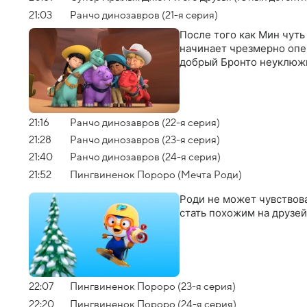
21:03
Ранчо динозавров (21-я серия)
После того как Мин чуть
начинает чрезмерно опек
добрый Бронто неуклюж
21:16
Ранчо динозавров (22-я серия)
21:28
Ранчо динозавров (23-я серия)
21:40
Ранчо динозавров (24-я серия)
21:52
Пингвиненок Пороро (Мечта Роди)
Роди не может чувствова
стать похожим на друзей
22:07
Пингвиненок Пороро (23-я серия)
22:20
Пингвиненок Пороро (24-я серия)