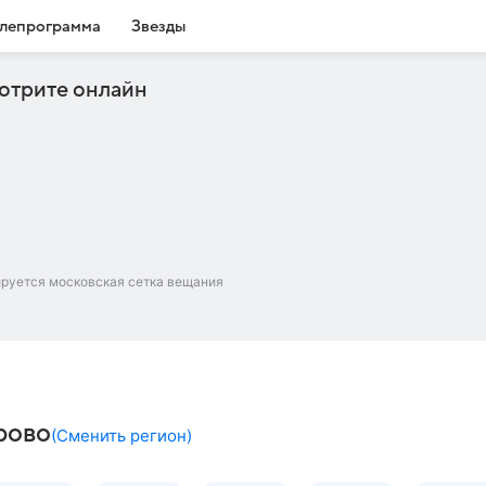
лепрограмма
Звезды
отрите онлайн
ируется московская сетка вещания
рово
(
Сменить регион
)