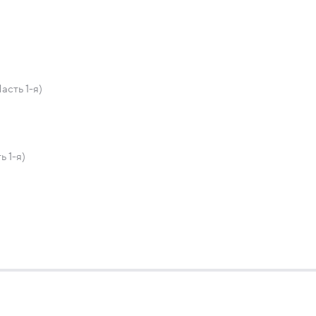
сть 1-я)
 1-я)