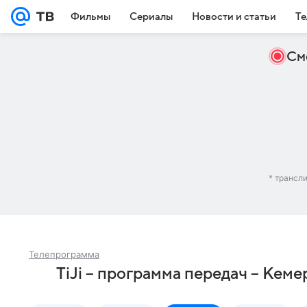
Фильмы
Сериалы
Новости и статьи
Те
См
* трансл
Телепрограмма
TiJi – программа передач – Кеме