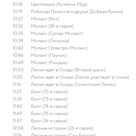
10:14
Цветняшки (Котенок Мур)
10:19
Робокар Поли и его друзья (Добрая Клини)
10:27
Моланг (Кит)
10:32
Моланг (18-я серия)
10:35
Моланг (Супер-Моланг)
10:39
Моланг (Лягушка)
10:42
Моланг (Электро-Моланг)
10:46
Моланг (Паучок)
10:49
Моланг (Рыцарь)
10:53
Ляпик едет в Окидо (Второй шанс)
11:05
Ляпик едет в Окидо (Ляпик участвует в гонке)
11:16
Ляпик едет в Окидо (Гигантский Ляпик)
11:27
Бинг (72-я серия)
11:35
Бинг (73-я серия)
11:42
Бинг (74-я серия)
11:49
Бинг (75-я серия)
11:57
Бинг (76-я серия)
12:04
Лесные истории (26-я серия)
12:16
Лесные истории (Сон Бартли)