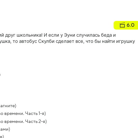
6.0
 друг школьника! И если у Эyни случилась беда и
шка, то автобус Скулби сделает все, что бы найти игрушку
)
магните)
о времени. Часть 1-я)
о времени. Часть 2-я)
ками)
в)