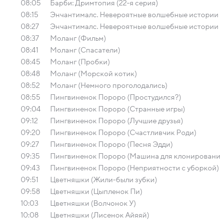
08:05
Барби: Дримтопия (22-я серия)
08:15
Энчантималс. Невероятные волшебные истории (
08:27
Энчантималс. Невероятные волшебные истории 
08:37
Моланг (Фильм)
08:41
Моланг (Спасатели)
08:45
Моланг (Пробки)
08:48
Моланг (Морской котик)
08:52
Моланг (Немного проголодались)
08:55
Пингвиненок Пороро (Простудился?)
09:04
Пингвиненок Пороро (Странные игры)
09:12
Пингвиненок Пороро (Лучшие друзья)
09:20
Пингвиненок Пороро (Счастливчик Роди)
09:27
Пингвиненок Пороро (Песня Эдди)
09:35
Пингвиненок Пороро (Машина для клонировани
09:43
Пингвиненок Пороро (Неприятности с уборкой)
09:51
Цветняшки (Жили-были зубки)
09:58
Цветняшки (Цыпленок Пи)
10:03
Цветняшки (Волчонок У)
10:08
Цветняшки (Лисенок Айяяй)