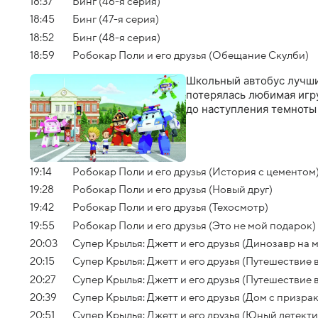
18:37
Бинг (46-я серия)
18:45
Бинг (47-я серия)
18:52
Бинг (48-я серия)
18:59
Робокар Поли и его друзья (Обещание Скулби)
Школьный автобус лучший
потерялась любимая игру
до наступления темноты
19:14
Робокар Поли и его друзья (История с цементом
19:28
Робокар Поли и его друзья (Новый друг)
19:42
Робокар Поли и его друзья (Техосмотр)
19:55
Робокар Поли и его друзья (Это не мой подарок)
20:03
Супер Крылья: Джетт и его друзья (Динозавр на 
20:15
Супер Крылья: Джетт и его друзья (Путешествие в
20:27
Супер Крылья: Джетт и его друзья (Путешествие в
20:39
Супер Крылья: Джетт и его друзья (Дом с призра
20:51
Супер Крылья: Джетт и его друзья (Юный детекти