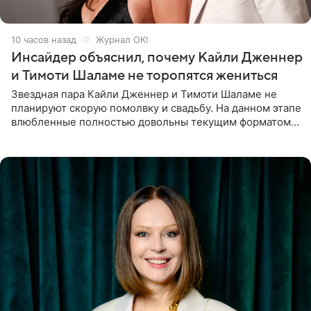
10 часов назад
Журнал OK!
Инсайдер объяснил, почему Кайли Дженнер
и Тимоти Шаламе не торопятся жениться
Звездная пара Кайли Дженнер и Тимоти Шаламе не
планируют скорую помолвку и свадьбу. На данном этапе
влюбленные полностью довольны текущим форматом
своих отношений и сознательно не хотят торопить
события. Сейчас