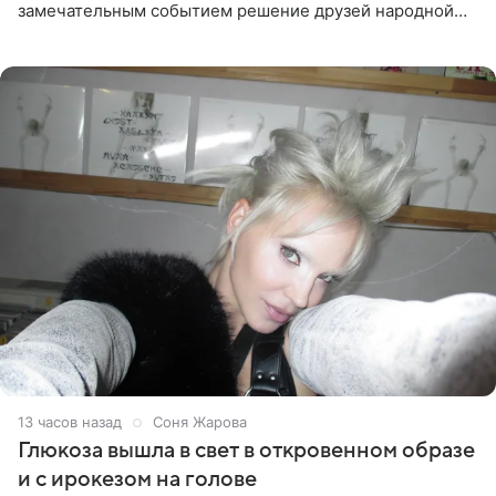
замечательным событием решение друзей народной
артистки РФ Ларисы Долиной подарить ей квартиру.
Ранее Долина
13 часов назад
Соня Жарова
Глюкоза вышла в свет в откровенном образе
и с ирокезом на голове