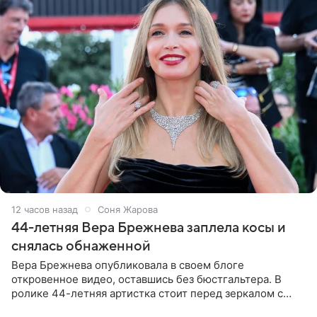
12 часов назад
Соня Жарова
44-летняя Вера Брежнева заплела косы и
снялась обнаженной
Вера Брежнева опубликовала в своем блоге
откровенное видео, оставшись без бюстгальтера. В
ролике 44-летняя артистка стоит перед зеркалом с
обнаженной грудью. Волосы певица собрала в косы и