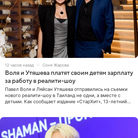
12 часов назад
Соня Жарова
Воля и Утяшева платят своим детям зарплату
за работу в реалити-шоу
Павел Воля и Ляйсан Утяшева отправились на съемки
нового реалити-шоу в Таиланд не одни, а вместе с
детьми. Как сообщает издание «СтарХит», 13-летний
Роберт и 11-летняя София не просто сопровождают
родителей, а