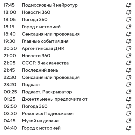
17:45
Подмосковный нейротур
18:00
Новости 360
18:05
Погода 360
18:15
Город с историей
18:40
Сенсация или провокация
19:30
Главные события дня
20:30
Аргентинская ДНК
21:00
Новости 360
21:05
СССР. Знак качества
21:45
Последний день
22:30
Сенсация или провокация
23:20
Подкаст
00:25
Подкаст. Раскрыватор
01:25
Джентльмены предпочитают
02:50
Погода 360
03:30
Рекопись Подмосковья
04:15
Музей на диване
04:40
Город с историей