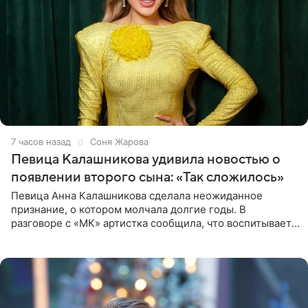
7 часов назад
Соня Жарова
Певица Калашникова удивила новостью о
появлении второго сына: «Так сложилось»
Певица Анна Калашникова сделала неожиданное
признание, о котором молчала долгие годы. В
разговоре с «МК» артистка сообщила, что воспитывает
не одного, а сразу двух сыновей. «На самом деле я
всегда мечтала, что