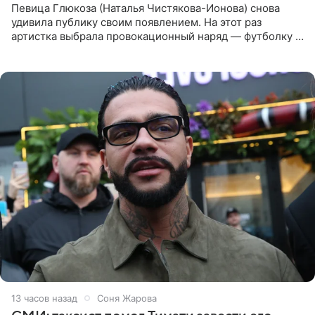
Певица Глюкоза (Наталья Чистякова-Ионова) снова
удивила публику своим появлением. На этот раз
артистка выбрала провокационный наряд — футболку с
принтом, имитирующим полуобнаженную грудь. Свой
образ Глюкоза
13 часов назад
Соня Жарова