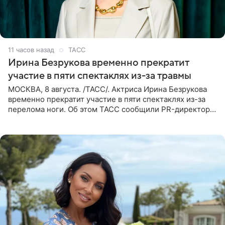
11 часов назад
ТАСС
Ирина Безрукова временно прекратит
участие в пяти спектаклях из-за травмы
МОСКВА, 8 августа. /ТАСС/. Актриса Ирина Безрукова
временно прекратит участие в пяти спектаклях из-за
перелома ноги. Об этом ТАСС сообщили PR-директор
артистки Станислав Влайку и пресс-атташе
Московского