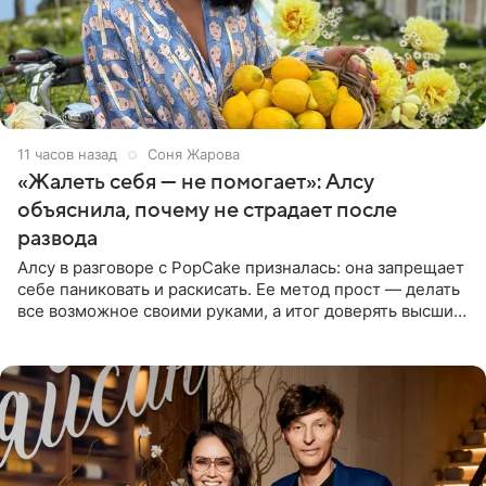
11 часов назад
Соня Жарова
«Жалеть себя — не помогает»: Алсу
объяснила, почему не страдает после
развода
Алсу в разговоре с PopCake призналась: она запрещает
себе паниковать и раскисать. Ее метод прост — делать
все возможное своими руками, а итог доверять высшим
силам. Певица утверждает, что истерики и потеря