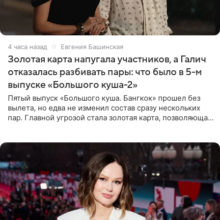
4 часа назад
Евгения Башинская
Золотая карта напугала участников, а Галич
отказалась разбивать пары: что было в 5-м
выпуске «Большого куша-2»
Пятый выпуск «Большого куша. Бангкок» прошел без
вылета, но едва не изменил состав сразу нескольких
пар. Главной угрозой стала золотая карта, позволяющая
разлучить один из дуэтов и поменять участников
местами.