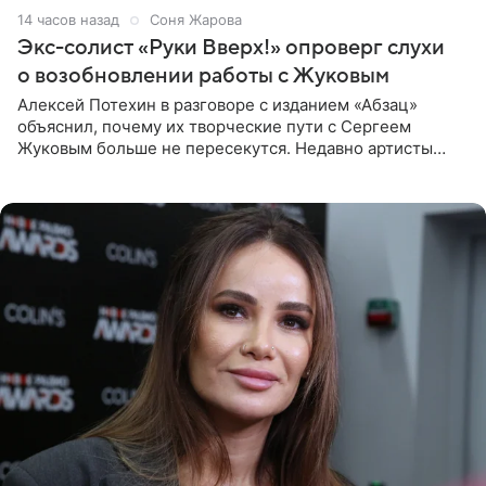
14 часов назад
Соня Жарова
Экс-солист «Руки Вверх!» опроверг слухи
о возобновлении работы с Жуковым
Алексей Потехин в разговоре с изданием «Абзац»
объяснил, почему их творческие пути с Сергеем
Жуковым больше не пересекутся. Недавно артисты
воссоединились на большом концерте «30 нам уже!»,
который прошел в