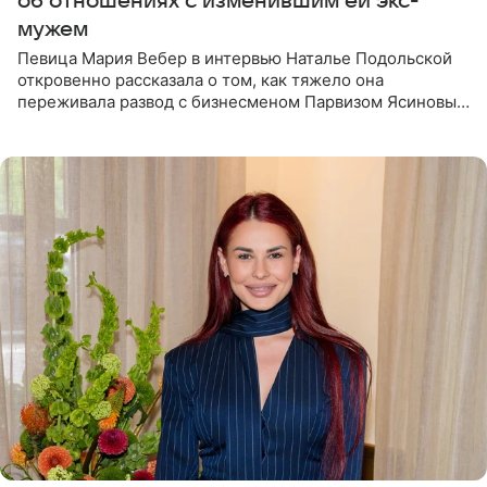
об отношениях с изменившим ей экс-
мужем
Певица Мария Вебер в интервью Наталье Подольской
откровенно рассказала о том, как тяжело она
переживала развод с бизнесменом Парвизом Ясиновым.
Артистка призналась, что измена бывшего супруга стала
для нее