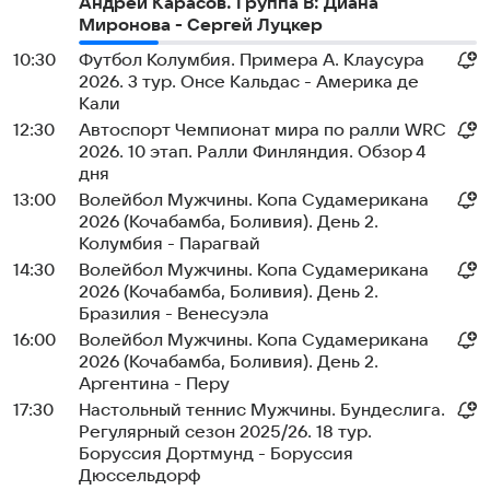
Андрей Карасов. Группа B: Диана
Миронова - Сергей Луцкер
10:30
Футбол Колумбия. Примера А. Клаусура
2026. 3 тур. Онсе Кальдас - Америка де
Кали
12:30
Автоспорт Чемпионат мира по ралли WRC
2026. 10 этап. Ралли Финляндия. Обзор 4
дня
13:00
Волейбол Мужчины. Копа Судамерикана
2026 (Кочабамба, Боливия). День 2.
Колумбия - Парагвай
14:30
Волейбол Мужчины. Копа Судамерикана
2026 (Кочабамба, Боливия). День 2.
Бразилия - Венесуэла
16:00
Волейбол Мужчины. Копа Судамерикана
2026 (Кочабамба, Боливия). День 2.
Аргентина - Перу
17:30
Настольный теннис Мужчины. Бундеслига.
Регулярный сезон 2025/26. 18 тур.
Боруссия Дортмунд - Боруссия
Дюссельдорф