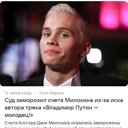
12 часов назад
Соня Жарова
Суд заморозил счета Милохина из-за иска
автора трека «Владимир Путин —
молодец!»
Счета блогера Дани Милохина оказались заморожены