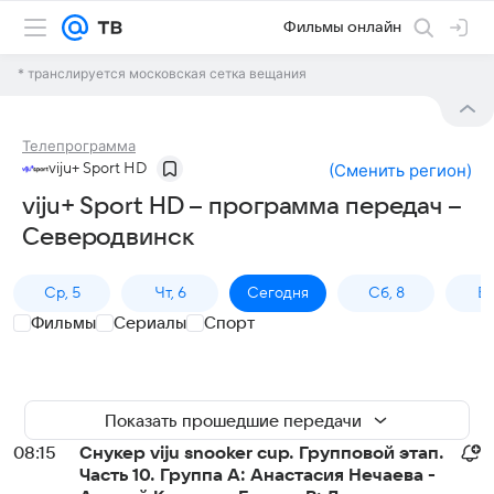
Фильмы онлайн
* транслируется московская сетка вещания
Телепрограмма
viju+ Sport HD
(
Сменить регион
)
viju+ Sport HD – программа передач –
Северодвинск
Ср, 5
Чт, 6
Сегодня
Сб, 8
Вс
Фильмы
Сериалы
Спорт
Показать прошедшие передачи
08:15
Снукер viju snooker cup. Групповой этап.
Часть 10. Группа A: Анастасия Нечаева -