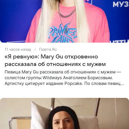
11 часов назад
Газета.Ru
«Я ревную»: Mary Gu откровенно
рассказала об отношениях с мужем
Певица Mary Gu рассказала об отношениях с мужем —
солистом группы Wildways Анатолием Борисовым.
Артистку цитирует издание Popcake. По словам певицы,
залог любви — это принять недостатки другого
человека. Также