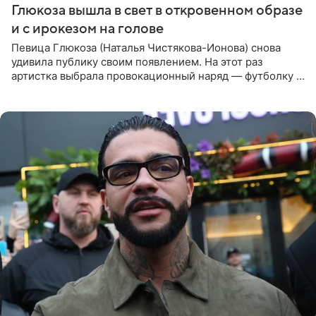
Глюкоза вышла в свет в откровенном образе
и с ирокезом на голове
Певица Глюкоза (Наталья Чистякова-Ионова) снова
удивила публику своим появлением. На этот раз
артистка выбрала провокационный наряд — футболку с
принтом, имитирующим полуобнаженную грудь. Свой
образ Глюкоза