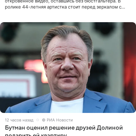
откровенное видео, оставшись без бюстгальтера. В
ролике 44-летняя артистка стоит перед зеркалом с
обнаженной грудью. Волосы певица собрала в косы и
надела головной убор.
12 часов назад
© РИА Новости
Бутман оценил решение друзей Долиной
подарить ей квартиру