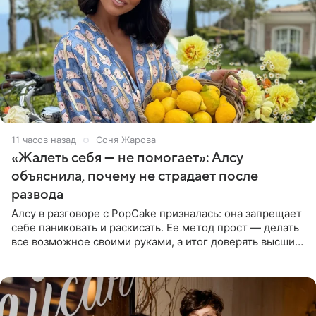
11 часов назад
Соня Жарова
«Жалеть себя — не помогает»: Алсу
объяснила, почему не страдает после
развода
Алсу в разговоре с PopCake призналась: она запрещает
себе паниковать и раскисать. Ее метод прост — делать
все возможное своими руками, а итог доверять высшим
силам. Певица утверждает, что истерики и потеря