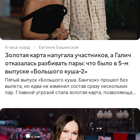
4 часа назад
Евгения Башинская
Золотая карта напугала участников, а Галич
отказалась разбивать пары: что было в 5-м
выпуске «Большого куша-2»
Пятый выпуск «Большого куша. Бангкок» прошел без
вылета, но едва не изменил состав сразу нескольких
пар. Главной угрозой стала золотая карта, позволяющая
разлучить один из дуэтов и поменять участников
местами.