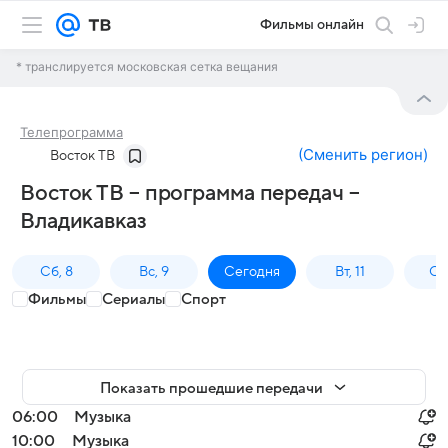
Фильмы онлайн
* транслируется московская сетка вещания
Телепрограмма
(
Сменить регион
)
Восток ТВ
Восток ТВ – программа передач –
Владикавказ
Сб, 8
Вс, 9
Сегодня
Вт, 11
Ср,
Фильмы
Сериалы
Спорт
Показать прошедшие передачи
06:00
Музыка
10:00
Музыка