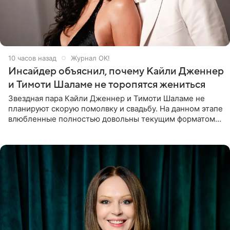
10 часов назад
Журнал OK!
Инсайдер объяснил, почему Кайли Дженнер
и Тимоти Шаламе не торопятся жениться
Звездная пара Кайли Дженнер и Тимоти Шаламе не
планируют скорую помолвку и свадьбу. На данном этапе
влюбленные полностью довольны текущим форматом
своих отношений и сознательно не хотят торопить
события. Сейчас