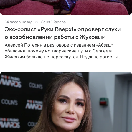
14 часов назад
Соня Жарова
Экс-солист «Руки Вверх!» опроверг слухи
о возобновлении работы с Жуковым
Алексей Потехин в разговоре с изданием «Абзац»
объяснил, почему их творческие пути с Сергеем
Жуковым больше не пересекутся. Недавно артисты
воссоединились на большом концерте «30 нам уже!»,
который прошел в