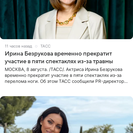
11 часов назад
ТАСС
Ирина Безрукова временно прекратит
участие в пяти спектаклях из-за травмы
МОСКВА, 8 августа. /ТАСС/. Актриса Ирина Безрукова
временно прекратит участие в пяти спектаклях из-за
перелома ноги. Об этом ТАСС сообщили PR-директор
артистки Станислав Влайку и пресс-атташе
Московского