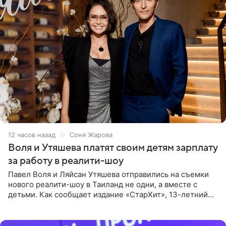
12 часов назад
Соня Жарова
Воля и Утяшева платят своим детям зарплату
за работу в реалити-шоу
Павел Воля и Ляйсан Утяшева отправились на съемки
нового реалити-шоу в Таиланд не одни, а вместе с
детьми. Как сообщает издание «СтарХит», 13-летний
Роберт и 11-летняя София не просто сопровождают
родителей, а