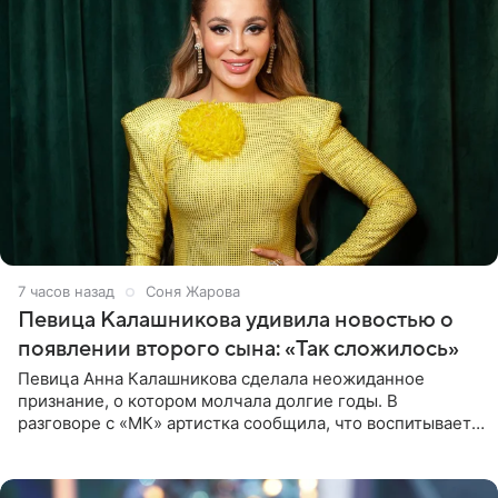
7 часов назад
Соня Жарова
Певица Калашникова удивила новостью о
появлении второго сына: «Так сложилось»
Певица Анна Калашникова сделала неожиданное
признание, о котором молчала долгие годы. В
разговоре с «МК» артистка сообщила, что воспитывает
не одного, а сразу двух сыновей. «На самом деле я
всегда мечтала, что