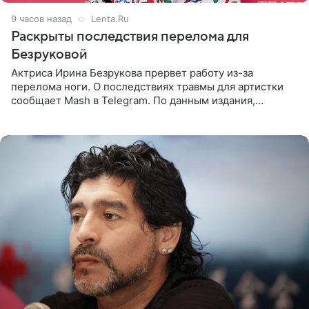
9 часов назад
Lenta.Ru
Раскрыты последствия перелома для
Безруковой
Актриса Ирина Безрукова прервет работу из-за
перелома ноги. О последствиях травмы для артистки
сообщает Mash в Telegram. По данным издания,
Безрукова пропустит 15 спектаклей — восемь показов
«Женитьбы Фигаро»,