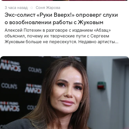
3 часа назад
Соня Жарова
Экс-солист «Руки Вверх!» опроверг слухи
о возобновлении работы с Жуковым
Алексей Потехин в разговоре с изданием «Абзац»
объяснил, почему их творческие пути с Сергеем
Жуковым больше не пересекутся. Недавно артисты
воссоединились на большом концерте «30 нам уже!»,
который прошел в