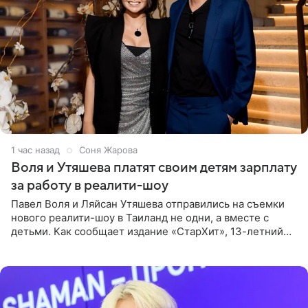
1 час назад
Соня Жарова
Воля и Утяшева платят своим детям зарплату
за работу в реалити-шоу
Павел Воля и Ляйсан Утяшева отправились на съемки
нового реалити-шоу в Таиланд не одни, а вместе с
детьми. Как сообщает издание «СтарХит», 13-летний
Роберт и 11-летняя София не просто сопровождают
родителей, а