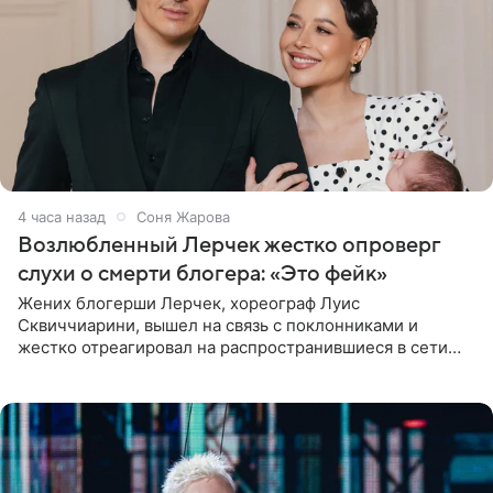
4 часа назад
Соня Жарова
Возлюбленный Лерчек жестко опроверг
слухи о смерти блогера: «Это фейк»
Жених блогерши Лерчек, хореограф Луис
Сквиччиарини, вышел на связь с поклонниками и
жестко отреагировал на распространившиеся в сети
слухи о смерти Валерии Чекалиной. «Это фейк! Я в
шоке, что такие люди