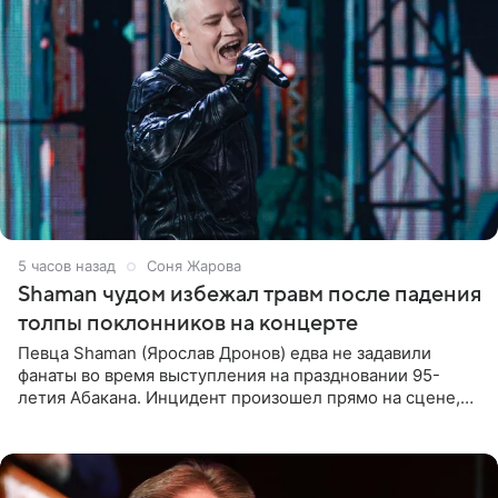
5 часов назад
Соня Жарова
Shaman чудом избежал травм после падения
толпы поклонников на концерте
Певца Shaman (Ярослав Дронов) едва не задавили
фанаты во время выступления на праздновании 95-
летия Абакана. Инцидент произошел прямо на сцене,
подробности сообщает «Абзац». Толпа поклонников
навалилась на