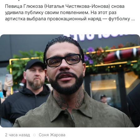
Певица Глюкоза (Наталья Чистякова-Ионова) снова
удивила публику своим появлением. На этот раз
артистка выбрала провокационный наряд — футболку с
принтом, имитирующим полуобнаженную грудь. Свой
образ Глюкоза
2 часа назад
Соня Жарова