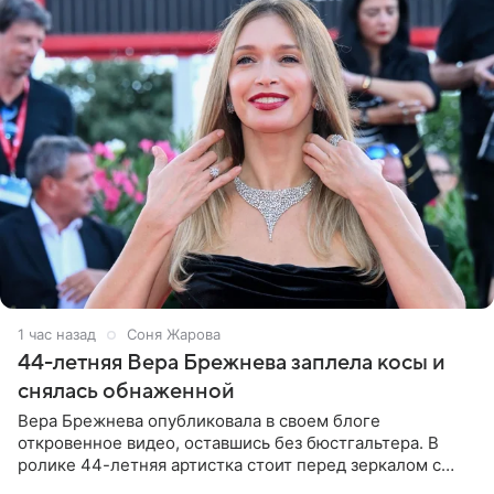
1 час назад
Соня Жарова
44-летняя Вера Брежнева заплела косы и
снялась обнаженной
Вера Брежнева опубликовала в своем блоге
откровенное видео, оставшись без бюстгальтера. В
ролике 44-летняя артистка стоит перед зеркалом с
обнаженной грудью. Волосы певица собрала в косы и