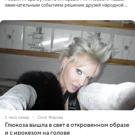
замечательным событием решение друзей народной
артистки РФ Ларисы Долиной подарить ей квартиру.
Ранее Долина
2 часа назад
Соня Жарова
Глюкоза вышла в свет в откровенном образе
и с ирокезом на голове