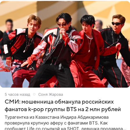
5 часов назад
Соня Жарова
СМИ: мошенница обманула российских
фанатов k-pop группы BTS на 2 млн рублей
Турагентка из Казахстана Индира Абдикаримова
провернула крупную аферу с фанатами BTS. Как
сообщает Life со ссылкой на SHOT, девушка продавала