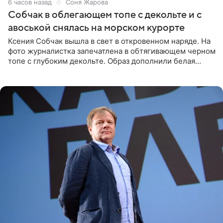
6 часов назад
Соня Жарова
Собчак в облегающем топе с декольте и с
авоськой снялась на морском курорте
Ксения Собчак вышла в свет в откровенном наряде. На
фото журналистка запечатлена в обтягивающем черном
топе с глубоким декольте. Образ дополнили белая
юбка-миди, вьетнамки на платформе и соломенная
шляпа.