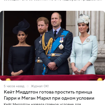
поддельные туры на концерт группы в Пусане. По
данным издания,
5 часов назад
Журнал OK!
Кейт Миддлтон готова простить принца
Гарри и Меган Маркл при одном условии
Кейт Миддлтон назвала главное условие для