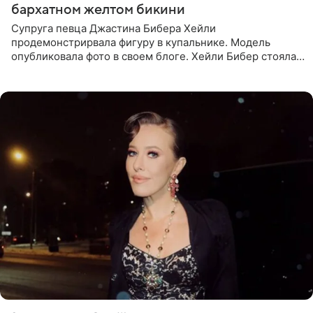
бархатном желтом бикини
Супруга певца Джастина Бибера Хейли
продемонстрирвала фигуру в купальнике. Модель
опубликовала фото в своем блоге. Хейли Бибер стояла
перед зеркалом в желтом крошечном бархатном
бикини, которое дополнила