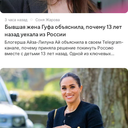
3 часа назад
Соня Жарова
Бывшая жена Гуфа объяснила, почему 13 лет
назад уехала из России
Блогерша Айза-Лилуна Ай объяснила в своем Telegram-
канале, почему приняла решение покинуть Россию
вместе с детьми 13 лет назад. Одной из ключевых
причин переезда на Бали стало желание оградить
старшего сына от