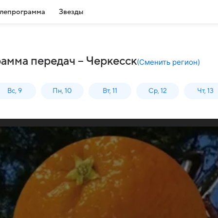
лепрограмма
Звезды
амма передач – Черкесск
(
Сменить регион
)
Вс, 9
Пн, 10
Вт, 11
Ср, 12
Чт, 13