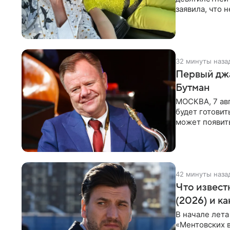
заявила, что 
Пелагея
32 минуты наза
Первый джа
Бутман
МОСКВА, 7 авг
будет готовит
может появит
проработка
42 минуты наза
Что извест
(2026) и к
В начале лета
«Ментовских 