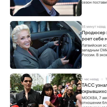
сезон постави
главной роли
55 минут назад
Продюсер з
роет себе 
Латвийская эс
западным СМИ 
России. В экс
отметил, что
1 час назад
ТАСС узнал
скрывшихся
МОСКВА, 7 авг
отношении бл