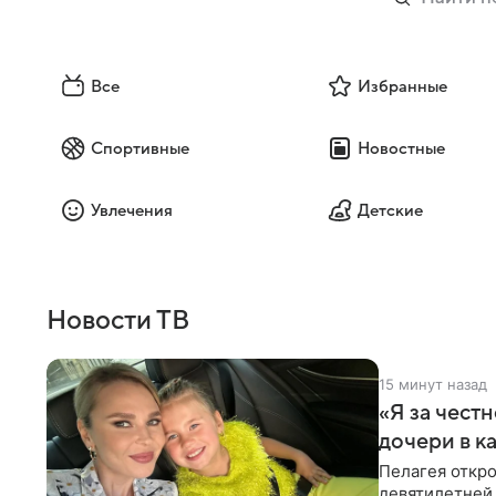
Все
Избранные
Спортивные
Новостные
Увлечения
Детские
Новости ТВ
15 минут назад
«Я за честн
дочери в к
Пелагея откро
девятилетней