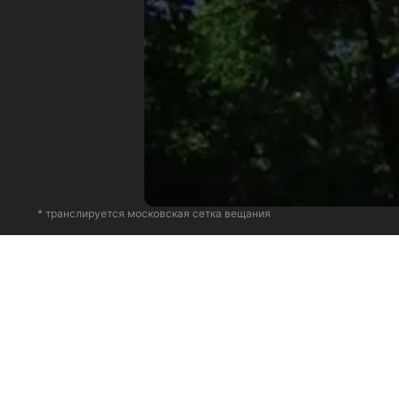
* транслируется московская сетка вещания