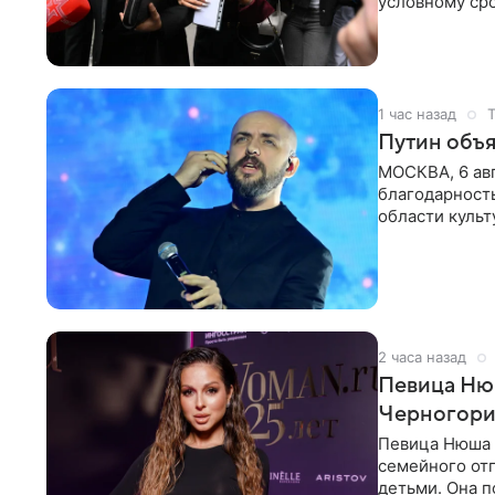
условному сро
бизнес-партне
1 час назад
Путин объя
МОСКВА, 6 авг
благодарность
области культ
официальном
2 часа назад
Певица Нюш
Черногор
Певица Нюша 
семейного отп
детьми. Она п