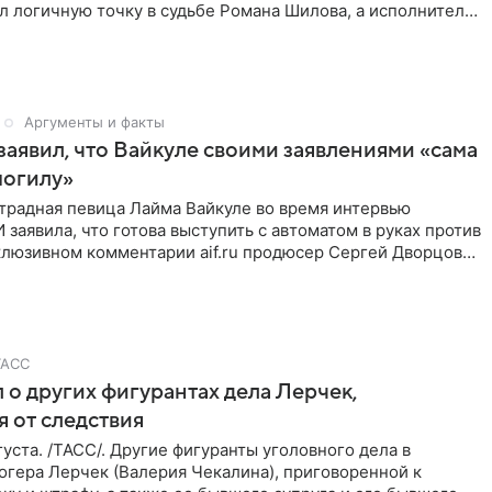
л логичную точку в судьбе Романа Шилова, а исполнитель
Аргументы и факты
аявил, что Вайкуле своими заявлениями «сама
могилу»
традная певица Лайма Вайкуле во время интервью
заявила, что готова выступить с автоматом в руках против
клюзивном комментарии aif.ru продюсер Сергей Дворцов
ТАСС
 о других фигурантах дела Лерчек,
 от следствия
уста. /ТАСС/. Другие фигуранты уголовного дела в
огера Лерчек (Валерия Чекалина), приговоренной к