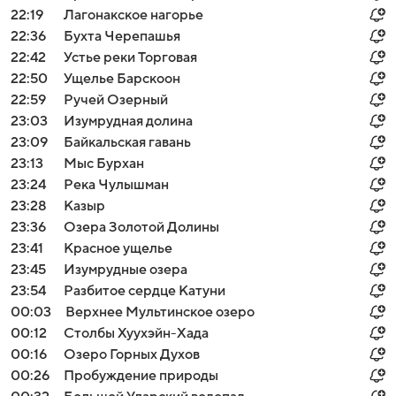
22:19
Лагонакское нагорье
22:36
Бухта Черепашья
22:42
Устье реки Торговая
22:50
Ущелье Барскоон
22:59
Ручей Озерный
23:03
Изумрудная долина
23:09
Байкальская гавань
23:13
Мыс Бурхан
23:24
Река Чулышман
23:28
Казыр
23:36
Озера Золотой Долины
23:41
Красное ущелье
23:45
Изумрудные озера
23:54
Разбитое сердце Катуни
00:03
Верхнее Мультинское озеро
00:12
Столбы Хуухэйн-Хада
00:16
Озеро Горных Духов
00:26
Пробуждение природы