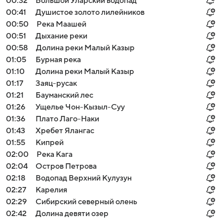
00:32
Большой Уларский водопад
00:41
Душистое золото лилейников
00:50
Река Маашей
00:51
Дыхание реки
00:58
Долина реки Малый Казыр
01:05
Бурная река
01:10
Долина реки Малый Казыр
01:17
Заяц-русак
01:21
Бауманский лес
01:26
Ущелье Чон-Кызыл-Суу
01:36
Плато Лаго-Наки
01:43
Хребет Ялангас
01:55
Кипрей
02:00
Река Кага
02:04
Остров Петрова
02:18
Водопад Верхний Кулузун
02:27
Карелия
02:29
Сибирский северный олень
02:42
Долина девяти озер