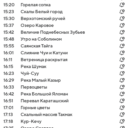
15:20
Горелая сопка
15:23
Скалы Белый город
15:30
Верхотомский ручей
15:37
Озеро Каровое
15:42
Величие Поднебесных Зубьев
15:48
Утро на Соболином
15:55
Саянская Тайга
16:01
Слияние Чуи и Катуни
16:11
Ветреница раскрытая
16:15
Река Шумак
16:23
Чуй-Суу
16:29
Река Малый Казыр
16:33
Первоцветы
16:42
Река Большой Яломан
16:51
Перевал Караташский
17:01
Горные цветы
17:13
Скальный массив Такмак
17:18
Кур-Кечу