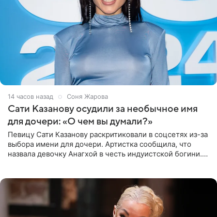
14 часов назад
Соня Жарова
Сати Казанову осудили за необычное имя
для дочери: «О чем вы думали?»
Певицу Сати Казанову раскритиковали в соцсетях из-за
выбора имени для дочери. Артистка сообщила, что
назвала девочку Анагхой в честь индуистской богини.
При этом исполнительница скрывала это имя от
поклонников