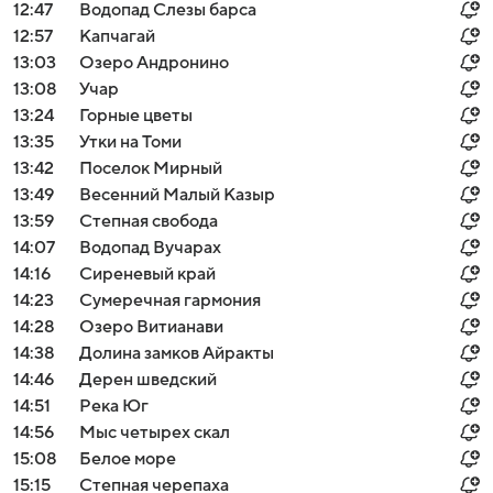
12:47
Водопад Слезы барса
12:57
Капчагай
13:03
Озеро Андронино
13:08
Учар
13:24
Горные цветы
13:35
Утки на Томи
13:42
Поселок Мирный
13:49
Весенний Малый Казыр
13:59
Степная свобода
14:07
Водопад Вучарах
14:16
Сиреневый край
14:23
Сумеречная гармония
14:28
Озеро Витианави
Войти
Регистрация
14:38
Долина замков Айракты
14:46
Дерен шведский
14:51
Река Юг
14:56
Мыс четырех скал
15:08
Белое море
15:15
Cтепная черепаха