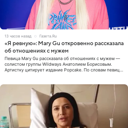
13 часов назад
Газета.Ru
«Я ревную»: Mary Gu откровенно рассказала
об отношениях с мужем
Певица Mary Gu рассказала об отношениях с мужем —
солистом группы Wildways Анатолием Борисовым.
Артистку цитирует издание Popcake. По словам певицы,
залог любви — это принять недостатки другого
человека. Также