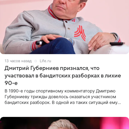
13 часов назад
Life.ru
Дмитрий Губерниев признался, что
участвовал в бандитских разборках в лихие
90-е
В 1990-е годы спортивному комментатору Дмитрию
Губерниеву трижды довелось оказаться участником
бандитских разборок. В одной из таких ситуаций ему
выдали тяжелый предмет и приказали вступить в драку,
однако он