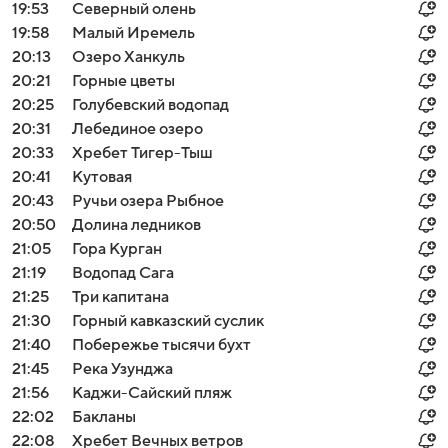
19:53
Северный олень
19:58
Малый Иремель
20:13
Озеро Ханкуль
20:21
Горные цветы
20:25
Голубевский водопад
20:31
Лебединое озеро
20:33
Хребет Тигер-Тыш
20:41
Кутовая
20:43
Ручьи озера Рыбное
20:50
Долина ледников
21:05
Гора Курган
21:19
Водопад Сага
21:25
Три капитана
21:30
Горный кавказский суслик
21:40
Побережье тысячи бухт
21:45
Река Узунджа
21:56
Каджи-Сайский пляж
22:02
Бакланы
22:08
Хребет Вечных ветров