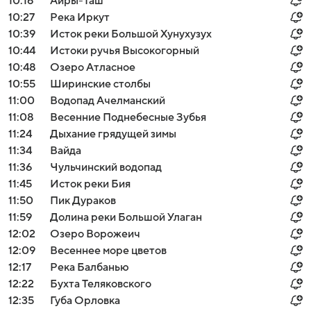
10:16
Айры-Таш
10:27
Река Иркут
10:39
Исток реки Большой Хунухузух
10:44
Истоки ручья Высокогорный
10:48
Озеро Атласное
10:55
Ширинские столбы
11:00
Водопад Ачелманский
11:08
Весенние Поднебесные Зубья
11:24
Дыхание грядущей зимы
11:34
Вайда
11:36
Чульчинский водопад
11:45
Исток реки Бия
11:50
Пик Дураков
11:59
Долина реки Большой Улаган
12:02
Озеро Ворожеич
12:09
Весеннее море цветов
12:17
Река Балбанью
12:22
Бухта Теляковского
12:35
Губа Орловка