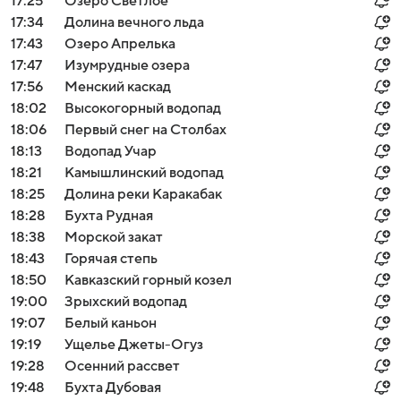
17:25
Озеро Светлое
17:34
Долина вечного льда
17:43
Озеро Апрелька
17:47
Изумрудные озера
17:56
Менский каскад
18:02
Высокогорный водопад
18:06
Первый снег на Столбах
18:13
Водопад Учар
18:21
Камышлинский водопад
18:25
Долина реки Каракабак
18:28
Бухта Рудная
18:38
Морской закат
18:43
Горячая степь
18:50
Кавказский горный козел
19:00
Зрыхский водопад
19:07
Белый каньон
19:19
Ущелье Джеты-Огуз
19:28
Осенний рассвет
19:48
Бухта Дубовая