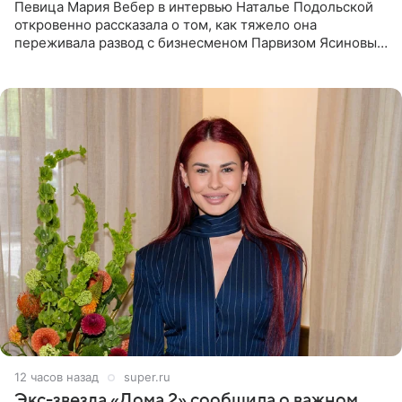
Певица Мария Вебер в интервью Наталье Подольской
откровенно рассказала о том, как тяжело она
переживала развод с бизнесменом Парвизом Ясиновым.
Артистка призналась, что измена бывшего супруга стала
для нее
12 часов назад
super.ru
Экс-звезда «Дома 2» сообщила о важном