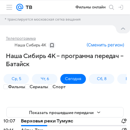
Фильмы онлайн
* транслируется московская сетка вещания
Телепрограмма
(
Сменить регион
)
Наша Сибирь 4К
Наша Сибирь 4К – программа передач –
Батайск
Ср, 5
Чт, 6
Сегодня
Сб, 8
Вс
Фильмы
Сериалы
Спорт
Показать прошедшие передачи
10:07
Верховья реки Тумуяс