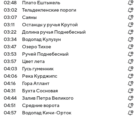
02:48
Плато Ештыкель
03:02
Тельдекпенские пороги
03:07
Саяны
03:11
Останцы у ручья Крутой
03:22
Долина ручья Поднебесный
03:34
Водопад Кулузун
03:47
Озеро Тихое
03:53
Ручей Поднебесный
03:57
Цвет лета
04:03
Гусь гуменник
04:06
Река Курджипс
04:16
Гора Атлант
04:31
Бухта Сосновая
04:44
Залив Петра Великого
04:51
Средние ворота
04:57
Водопад Кичи-Орток