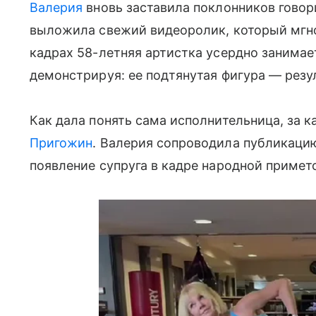
Валерия
вновь заставила поклонников говори
выложила свежий видеоролик, который мгно
кадрах 58-летняя артистка усердно занимае
демонстрируя: ее подтянутая фигура — резул
Как дала понять сама исполнительница, за к
Пригожин
. Валерия сопроводила публикац
появление супруга в кадре народной примет