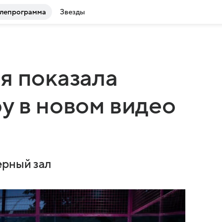
лепрограмма
Звезды
я показала
у в новом видео
ерный зал