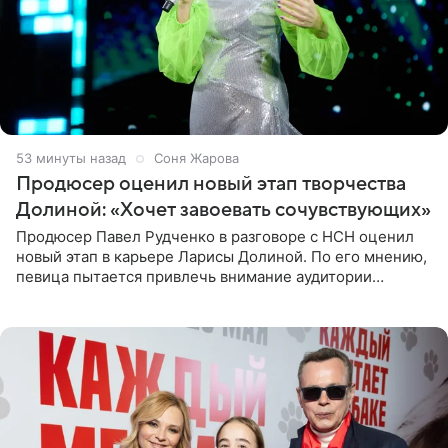
53 минуты назад
Соня Жарова
Продюсер оценил новый этап творчества
Долиной: «Хочет завоевать сочувствующих»
Продюсер Павел Рудченко в разговоре с НСН оценил
новый этап в карьере Ларисы Долиной. По его мнению,
певица пытается привлечь внимание аудитории
«сочувствующих», идя по пути, который ранее уже
протоптали Ольга