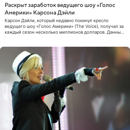
Раскрыт заработок ведущего шоу «Голос
Америки» Карсона Дэйли
Карсон Дэйли, который недавно покинул кресло
ведущего шоу «Голос Америки» (The Voice), получал за
каждый сезон несколько миллионов долларов. Данные
о его доходах раскрыл инсайдер из съемочной команды
проекта в