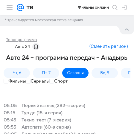
Фильмы онлайн
* транслируется московская сетка вещания
Телепрограмма
(
Сменить регион
)
Авто 24
Авто 24 – программа передач – Анадырь
Чт, 6
Пт, 7
Сегодня
Вс, 9
Пн,
Фильмы
Сериалы
Спорт
05:05
Первый взгляд (282-я серия)
05:15
Тур де (15-я серия)
05:45
Техно-тест (7-я серия)
05:55
Автопати (60-я серия)