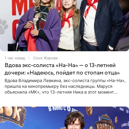
1 час назад
Соня Жарова
Вдова экс-солиста «На-На» — о 13-летней
дочери: «Надеюсь, пойдет по стопам отца»
Вдова Владимира Левкина, экс-солиста группы «На-На»,
пришла на кинопремьеру без наследницы. Маруся
объяснила «МК», что 13-летняя Ника в этот момент
возвращалась домой с международного вокального
конкурса, где