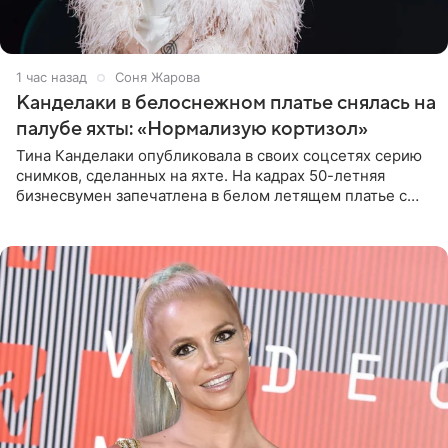
1 час назад
Соня Жарова
Канделаки в белоснежном платье снялась на
палубе яхты: «Нормализую кортизол»
Тина Канделаки опубликовала в своих соцсетях серию
снимков, сделанных на яхте. На кадрах 50-летняя
бизнесвумен запечатлена в белом летящем платье с
глубокими разрезами на талии. Свой образ Канделаки
дополнила