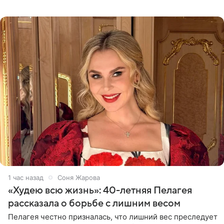
Однако его сыновья достойно продолжают знаменитую
фамилию в
1 час назад
Соня Жарова
«Худею всю жизнь»: 40-летняя Пелагея
рассказала о борьбе с лишним весом
Пелагея честно призналась, что лишний вес преследует