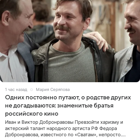
1 час назад
Мария Серяпова
Одних постоянно путают, о родстве других
не догадываются: знаменитые братья
российского кино
Иван и Виктор Добронравовы Превзойти харизму и
актерский талант народного артиста РФ Федора
Добронравова, известного по «Сватам», непросто.