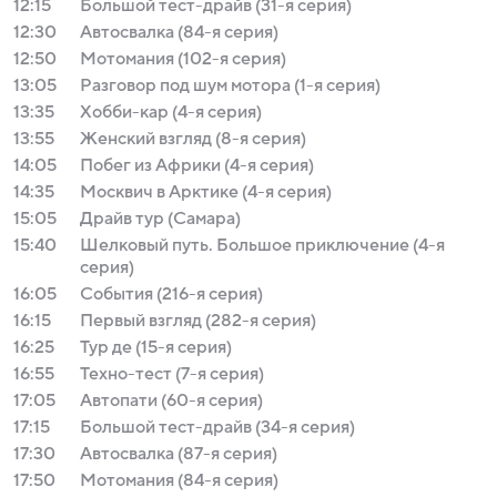
12:15
Большой тест-драйв (31-я серия)
12:30
Автосвалка (84-я серия)
12:50
Мотомания (102-я серия)
13:05
Разговор под шум мотора (1-я серия)
13:35
Хобби-кар (4-я серия)
13:55
Женский взгляд (8-я серия)
14:05
Побег из Африки (4-я серия)
14:35
Москвич в Арктике (4-я серия)
15:05
Драйв тур (Самара)
15:40
Шелковый путь. Большое приключение (4-я
серия)
16:05
События (216-я серия)
16:15
Первый взгляд (282-я серия)
16:25
Тур де (15-я серия)
16:55
Техно-тест (7-я серия)
17:05
Автопати (60-я серия)
17:15
Большой тест-драйв (34-я серия)
17:30
Автосвалка (87-я серия)
17:50
Мотомания (84-я серия)