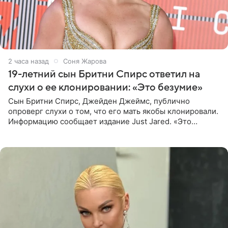
2 часа назад
Соня Жарова
19-летний сын Бритни Спирс ответил на
слухи о ее клонировании: «Это безумие»
Сын Бритни Спирс, Джейден Джеймс, публично
опроверг слухи о том, что его мать якобы клонировали.
Информацию сообщает издание Just Jared. «Это
заставляет меня понять, что многое в СМИ
преувеличено и фальшиво.