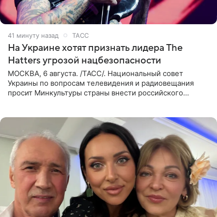
41 минуту назад
ТАСС
На Украине хотят признать лидера The
Hatters угрозой нацбезопасности
МОСКВА, 6 августа. /ТАСС/. Национальный совет
Украины по вопросам телевидения и радиовещания
просит Минкультуры страны внести российского
музыканта, лидера группы The Hatters Юрия Музыченко
в список лиц,