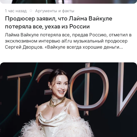
1 час назад
Аргументы и факты
Продюсер заявил, что Лайма Вайкуле
потеряла все, уехав из России
Лайма Вайкуле потеряла все, предав Россию, отметил в
эксклюзивном интервью aif.ru музыкальный продюсер
Сергей Дворцов. «Вайкуле всегда хорошие деньги
получала в России, заработки сопоставимы с Пугачевой,
10−20