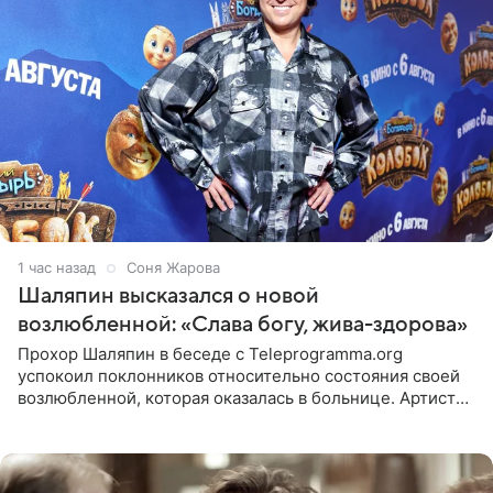
1 час назад
Соня Жарова
Шаляпин высказался о новой
возлюбленной: «Слава богу, жива-здорова»
Прохор Шаляпин в беседе с Teleprogramma.org
успокоил поклонников относительно состояния своей
возлюбленной, которая оказалась в больнице. Артист
признался, что выдохнул спокойно: жизнь женщины вне
опасности, а