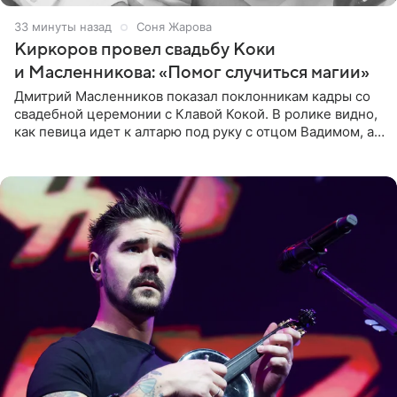
33 минуты назад
Соня Жарова
Киркоров провел свадьбу Коки
и Масленникова: «Помог случиться магии»
Дмитрий Масленников показал поклонникам кадры со
свадебной церемонии с Клавой Кокой. В ролике видно,
как певица идет к алтарю под руку с отцом Вадимом, а у
алтаря ее ждут жених и Филипп Киркоров. Именно