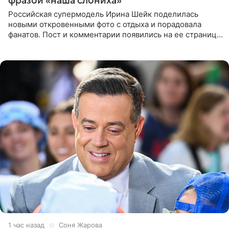
фразой «наша слониха»
Российская супермодель Ирина Шейк поделилась
новыми откровенными фото с отдыха и порадовала
фанатов. Пост и комментарии появились на ее странице
в Instagram (принадлежит компании Meta, признанной
экстремистской
1 час назад
Соня Жарова