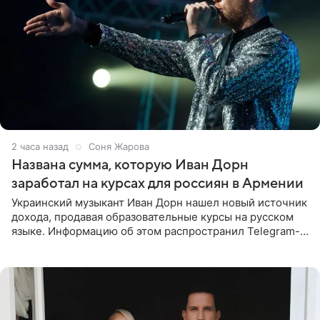
2 часа назад
Соня Жарова
Названа сумма, которую Иван Дорн
заработал на курсах для россиян в Армении
Украинский музыкант Иван Дорн нашел новый источник
дохода, продавая образовательные курсы на русском
языке. Информацию об этом распространил Telegram-
канал Shot. Источник сообщает, что исполнитель
провел серию