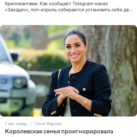
бриллиантами. Как сообщает Telegram-канал
«Звездач», поп-король собирается установить себе два
винира с драгоценной огранкой. Сумма, которую артист
готов выложить за
1 час назад
Соня Жарова
Королевская семья проигнорировала