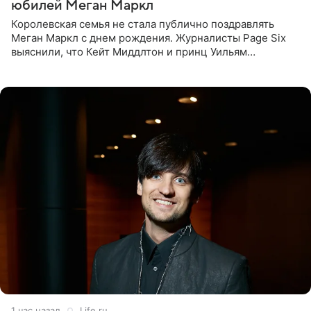
юбилей Меган Маркл
Королевская семья не стала публично поздравлять
Меган Маркл с днем рождения. Журналисты Page Six
выяснили, что Кейт Миддлтон и принц Уильям
проигнорировали эту дату в своих соцсетях. По словам
экспертов,
1 час назад
Life.ru