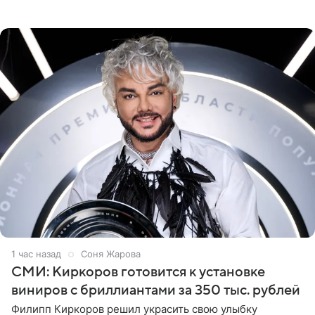
яхты в лучах закатного солнца. Подольская выбрала
слитный
1 час назад
Соня Жарова
СМИ: Киркоров готовится к установке
виниров с бриллиантами за 350 тыс. рублей
Филипп Киркоров решил украсить свою улыбку