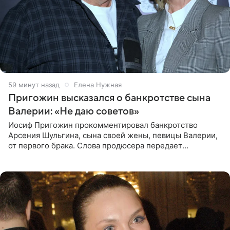
59 минут назад
Елена Нужная
Пригожин высказался о банкротстве сына
Валерии: «Не даю советов»
Иосиф Пригожин прокомментировал банкротство
Арсения Шульгина, сына своей жены, певицы Валерии,
от первого брака. Слова продюсера передает
«СтарХит». Пригожин признался, что не лезет в дела
взрослых детей, и