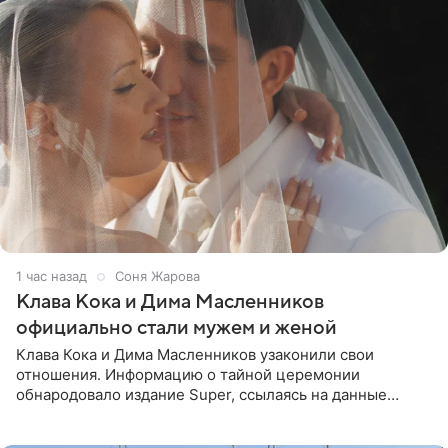
1 час назад
Соня Жарова
Клава Кока и Дима Масленников
официально стали мужем и женой
Клава Кока и Дима Масленников узаконили свои
отношения. Информацию о тайной церемонии
обнародовало издание Super, ссылаясь на данные
инсайдеров. Торжество прошло в узком кругу, без
присутствия широкой публики и