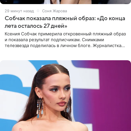
29 минут назад
Соня Жарова
Собчак показала пляжный образ: «До конца
лета осталось 27 дней»
Ксения Собчак примерила откровенный пляжный образ
и показала результат подписчикам. Снимками
телезвезда поделилась в личном блоге. Журналистка
сейчас отдыхает за рубежом. На свежем кадре Собчак
запечатлена в