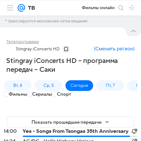
Фильмы онлайн
* транслируется московская сетка вещания
Телепрограмма
(
Сменить регион
)
Stingray iConcerts HD
Stingray iConcerts HD – программа
передач – Саки
Вт, 4
Ср, 5
Сегодня
Пт, 7
Сб
Фильмы
Сериалы
Спорт
Показать прошедшие передачи
14:00
Yes - Songs From Tsongas 35th Anniversary