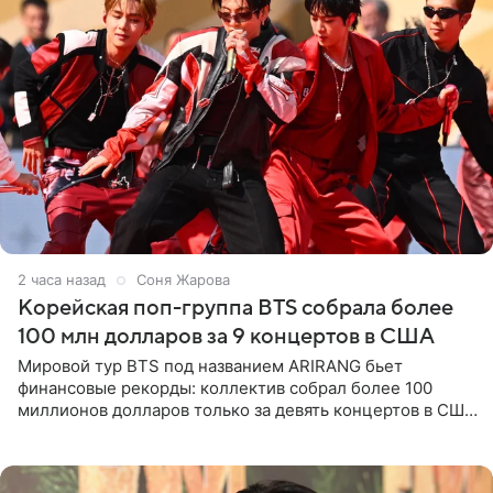
2 часа назад
Соня Жарова
Корейская поп-группа BTS собрала более
100 млн долларов за 9 концертов в США
Мировой тур BTS под названием ARIRANG бьет
финансовые рекорды: коллектив собрал более 100
миллионов долларов только за девять концертов в США.
Как сообщает Pop Core, это один из самых
стремительных результатов