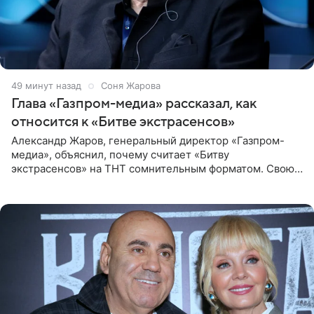
49 минут назад
Соня Жарова
Глава «Газпром-медиа» рассказал, как
относится к «Битве экстрасенсов»
Александр Жаров, генеральный директор «Газпром-
медиа», объяснил, почему считает «Битву
экстрасенсов» на ТНТ сомнительным форматом. Свою
позицию он озвучил в подкасте «Путь в топ с Олесей
Нагорной», который