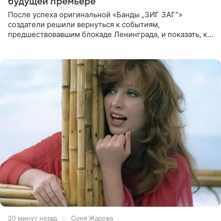
будущей премьере
После успеха оригинальной «Банды „ЗИГ ЗАГ“»
создатели решили вернуться к событиям,
предшествовавшим блокаде Ленинграда, и показать, как
появилась преступная группировка, ставшая одной из
главных угроз для
20 минут назад
Соня Жарова