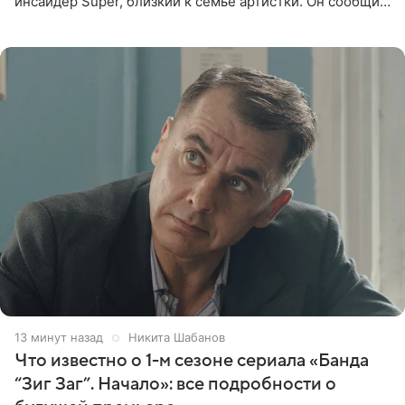
инсайдер Super, близкий к семье артистки. Он сообщил,
что отец невесты остался в полном восторге от
праздника.
13 минут назад
Никита Шабанов
Что известно о 1-м сезоне сериала «Банда
“Зиг Заг”. Начало»: все подробности о