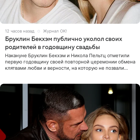
12 часов назад
Журнал OK!
Бруклин Бекхэм публично уколол своих
родителей в годовщину свадьбы
Накануне Бруклин Бекхэм и Никола Пельтц отметили
первую годовщину своей повторной церемонии обмена
клятвами любви и верности, на которую не позвали
никого из клана Бекхэм. По словам инсайдеров, пара
считает это