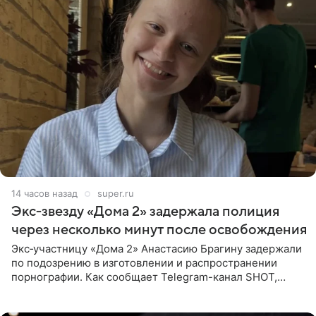
14 часов назад
super.ru
Экс‑звезду «Дома 2» задержала полиция
через несколько минут после освобождения
Экс‑участницу «Дома 2» Анастасию Брагину задержали
по подозрению в изготовлении и распространении
порнографии. Как сообщает Telegram-канал SHOT,
девушка может оказаться в СИЗО. Следствие
ходатайствует об