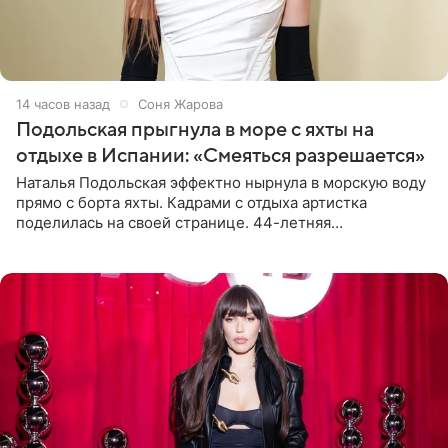
14 часов назад
Соня Жарова
Подольская прыгнула в море с яхты на
отдыхе в Испании: «Смеяться разрешается»
Наталья Подольская эффектно нырнула в морскую воду
прямо с борта яхты. Кадрами с отдыха артистка
поделилась на своей странице. 44-летняя
знаменитость предстала перед поклонниками в ярком
розовом купальнике с