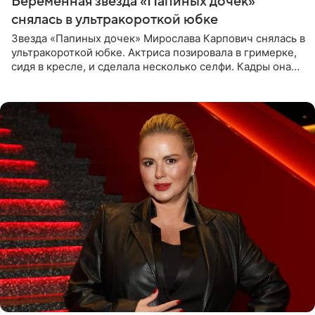
Беременная звезда «Папиных дочек»
снялась в ультракороткой юбке
Звезда «Папиных дочек» Мирослава Карпович снялась в
ультракороткой юбке. Актриса позировала в гримерке,
сидя в кресле, и сделала несколько селфи. Кадры она
опубликовала на личной странице в социальной сети.