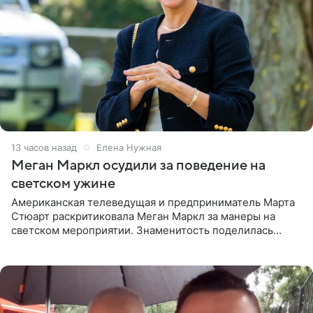
13 часов назад
Елена Нужная
Меган Маркл осудили за поведение на
светском ужине
Американская телеведущая и предприниматель Марта
Стюарт раскритиковала Меган Маркл за манеры на
светском мероприятии. Знаменитость поделилась
деталями личной встречи с герцогиней Сассекской,
пишет PageSix. По