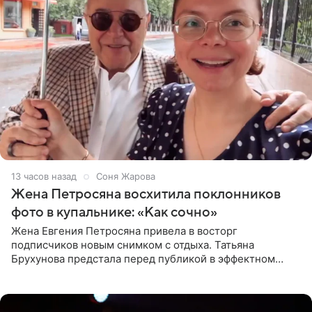
13 часов назад
Соня Жарова
Жена Петросяна восхитила поклонников
фото в купальнике: «Как сочно»
Жена Евгения Петросяна привела в восторг
подписчиков новым снимком с отдыха. Татьяна
Брухунова предстала перед публикой в эффектном
черно-сиреневом монокини, позируя прямо в бассейне.
«Ох, как сочно», «Татьяна,