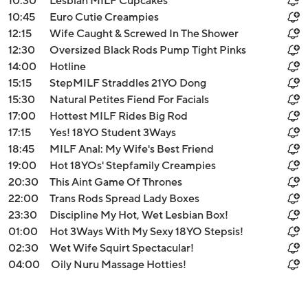
10:30
Lesbian MILF Cupcakes
10:45
Euro Cutie Creampies
12:15
Wife Caught & Screwed In The Shower
12:30
Oversized Black Rods Pump Tight Pinks
14:00
Hotline
15:15
StepMILF Straddles 21YO Dong
15:30
Natural Petites Fiend For Facials
17:00
Hottest MILF Rides Big Rod
17:15
Yes! 18YO Student 3Ways
18:45
MILF Anal: My Wife's Best Friend
19:00
Hot 18YOs' Stepfamily Creampies
20:30
This Aint Game Of Thrones
22:00
Trans Rods Spread Lady Boxes
23:30
Discipline My Hot, Wet Lesbian Box!
01:00
Hot 3Ways With My Sexy 18YO Stepsis!
02:30
Wet Wife Squirt Spectacular!
04:00
Oily Nuru Massage Hotties!