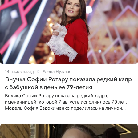
14 часов назад
Елена Нужная
Внучка Софии Ротару показала редкий кадр
с бабушкой в день ее 79-летия
Внучка Софии Ротару показала редкий кадр с
именинницей, которой 7 августа исполнилось 79 лет.
Модель София Евдокименко поделилась на личной
странице в социальной сети фотографией знаменитой
бабушки. На снимке