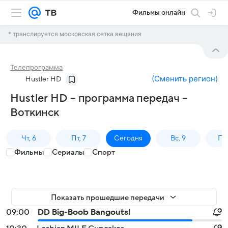
Фильмы онлайн
* транслируется московская сетка вещания
Телепрограмма
(
Сменить регион
)
Hustler HD
Hustler HD – программа передач –
Воткинск
Чт, 6
Пт, 7
Сегодня
Вс, 9
Пн,
Фильмы
Сериалы
Спорт
Показать прошедшие передачи
09:00
DD Big-Boob Bangouts!