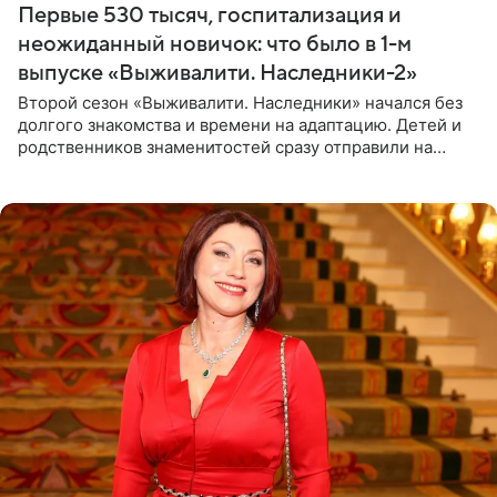
Первые 530 тысяч, госпитализация и
неожиданный новичок: что было в 1-м
выпуске «Выживалити. Наследники-2»
Второй сезон «Выживалити. Наследники» начался без
долгого знакомства и времени на адаптацию. Детей и
родственников знаменитостей сразу отправили на
тяжелое испытание, а уже через несколько дней в
лагере