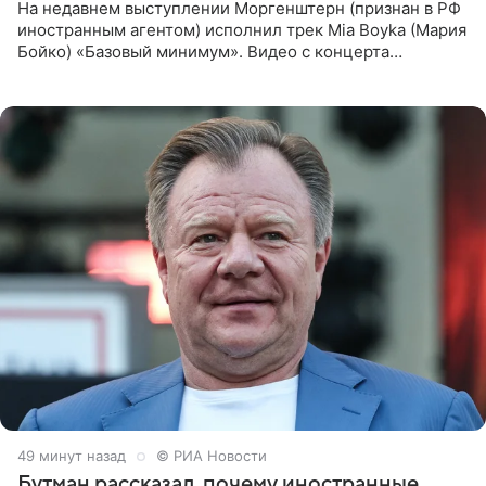
На недавнем выступлении Моргенштерн (признан в РФ
иностранным агентом) исполнил трек Mia Boyka (Мария
Бойко) «Базовый минимум». Видео с концерта
опубликовала Алена Жигалова в своем Telegram-
канале. «Доброе утро
49 минут назад
© РИА Новости
Бутман рассказал, почему иностранные