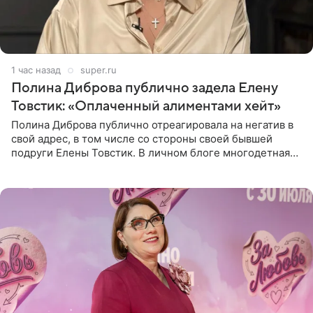
1 час назад
super.ru
Полина Диброва публично задела Елену
Товстик: «Оплаченный алиментами хейт»
Полина Диброва публично отреагировала на негатив в
свой адрес, в том числе со стороны своей бывшей
подруги Елены Товстик. В личном блоге многодетная
мама дала понять, что считает экс‑супругу Романа
Товстика