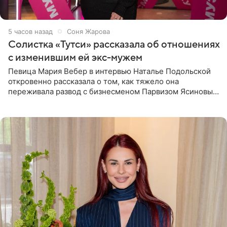
5 часов назад
Соня Жарова
Солистка «Тутси» рассказала об отношениях
с изменившим ей экс-мужем
Певица Мария Вебер в интервью Наталье Подольской
откровенно рассказала о том, как тяжело она
переживала развод с бизнесменом Парвизом Ясиновым.
Артистка призналась, что измена бывшего супруга стала
для нее