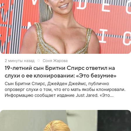
2 минуты назад
Соня Жарова
19-летний сын Бритни Спирс ответил на
слухи о ее клонировании: «Это безумие»
Сын Бритни Спирс, Джейден Джеймс, публично
опроверг слухи о том, что его мать якобы клонировали.
Информацию сообщает издание Just Jared. «Это
заставляет меня понять, что многое в СМИ
преувеличено и фальшиво.