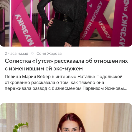
2 часа назад
Соня Жарова
Солистка «Тутси» рассказала об отношениях
с изменившим ей экс-мужем
Певица Мария Вебер в интервью Наталье Подольской
откровенно рассказала о том, как тяжело она
переживала развод с бизнесменом Парвизом Ясиновым.
Артистка призналась, что измена бывшего супруга стала
для нее