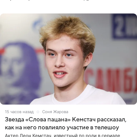
сообщает Telegram-канал «Звездач» в рубрике «По
домам». По
15 часов назад
Соня Жарова
Звезда «Слова пацана» Кемстач рассказал,
как на него повлияло участие в телешоу
Актер Леон Кемстач, известный по роли в сериале