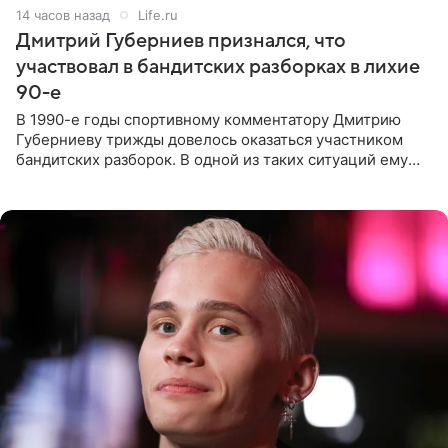
14 часов назад
Life.ru
Дмитрий Губерниев признался, что
участвовал в бандитских разборках в лихие
90-е
В 1990-е годы спортивному комментатору Дмитрию
Губерниеву трижды довелось оказаться участником
бандитских разборок. В одной из таких ситуаций ему
выдали тяжелый предмет и приказали вступить в драку,
однако он