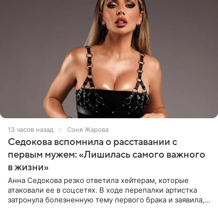
13 часов назад
Соня Жарова
Седокова вспомнила о расставании с
первым мужем: «Лишилась самого важного
в жизни»
Анна Седокова резко ответила хейтерам, которые
атаковали ее в соцсетях. В ходе перепалки артистка
затронула болезненную тему первого брака и заявила,
что чужие судьбы — не ее зона ответственности. От