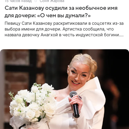
15 часов назад
Соня Жарова
Сати Казанову осудили за необычное имя
для дочери: «О чем вы думали?»
Певицу Сати Казанову раскритиковали в соцсетях из-за
выбора имени для дочери. Артистка сообщила, что
назвала девочку Анагхой в честь индуистской богини.
При этом исполнительница скрывала это имя от
поклонников