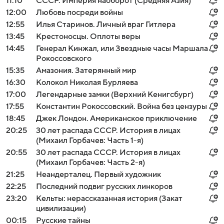
11:10
СССР. Империя наоборот (Средняя Азия)
12:00
Любовь посреди войны
12:55
Илья Старинов. Личный враг Гитлера
13:45
Крестоносцы. Оплоты веры
14:45
Генерал Кинжал, или Звездные часы Маршала
Рокоссовского
15:35
Амазония. Затерянный мир
16:30
Колокол Николая Бурляева
17:00
Легендарные замки (Верхний Кенигсбург)
17:55
Константин Рокоссовский. Война без цензуры
18:45
Джек Лондон. Американское приключение
20:25
30 лет распада СССР. История в лицах
(Михаил Горбачев: Часть 1-я)
20:55
30 лет распада СССР. История в лицах
(Михаил Горбачев: Часть 2-я)
21:25
Неандерталец. Первый художник
22:25
Последний подвиг русских линкоров
23:20
Кельты: нерассказанная история (Закат
цивилизации)
00:15
Русские тайны