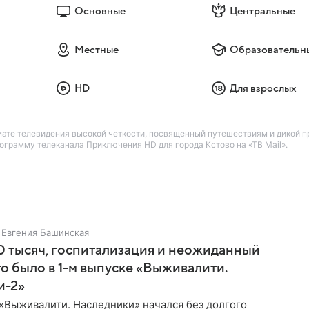
Основные
Центральные
Местные
Образовательн
HD
Для взрослых
те телевидения высокой четкости, посвященный путешествиям и дикой пр
грамму телеканала Приключения HD для города Кстово на «ТВ Mail».
Евгения Башинская
 тысяч, госпитализация и неожиданный
то было в 1-м выпуске «Выживалити.
и-2»
«Выживалити. Наследники» начался без долгого