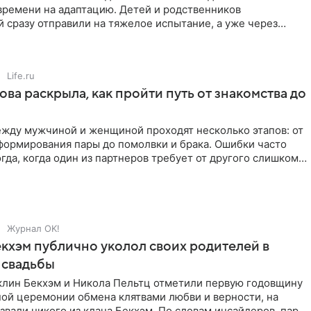
времени на адаптацию. Детей и родственников
 сразу отправили на тяжелое испытание, а уже через
й в лагере
Life.ru
ова раскрыла, как пройти путь от знакомства до
жду мужчиной и женщиной проходят несколько этапов: от
формирования пары до помолвки и брака. Ошибки часто
гда, когда один из партнеров требует от другого слишком
Журнал OK!
кхэм публично уколол своих родителей в
 свадьбы
клин Бекхэм и Никола Пельтц отметили первую годовщину
ной церемонии обмена клятвами любви и верности, на
звали никого из клана Бекхэм. По словам инсайдеров, пара