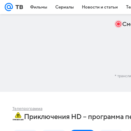
Фильмы
Сериалы
Новости и статьи
Те
См
* трансл
Телепрограмма
Приключения HD – программа пе