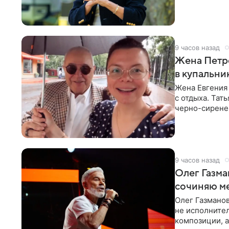
9 часов назад
Жена Петр
в купальни
Жена Евгения
с отдыха. Тат
черно-сиренев
«Татьяна,
9 часов назад
Олег Газма
сочиняю м
Олег Газманов
не исполнител
композиции, а