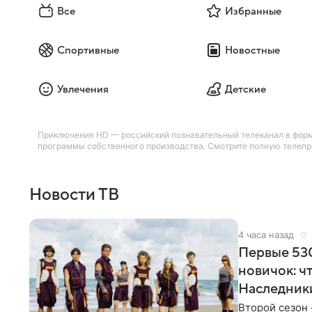
Все
Избранные
Спортивные
Новостные
Увлечения
Детские
Приключения HD — российский познавательный телеканал в форма
программы собственного производства. Смотрите полную телепро
Новости ТВ
4 часа назад
Первые 530
новичок: ч
Наследник
Второй сезон 