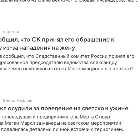
super.ru
бщил, что СК принял его обращение к
 из-за нападения на жену
в сообщил, что Следственный комитет России принял его
дресованное председателю ведомства Александру
Бизнесмен опубликовал ответ Информационного центра СК
е. В
Елена Нужная
л осудили за поведение на светском ужине
 телеведущая и предприниматель Марта Стюарт
ла Меган Маркл за манеры на светском мероприятии.
 поделилась деталями личной встречи с герцогиней
ишет PageSix. По