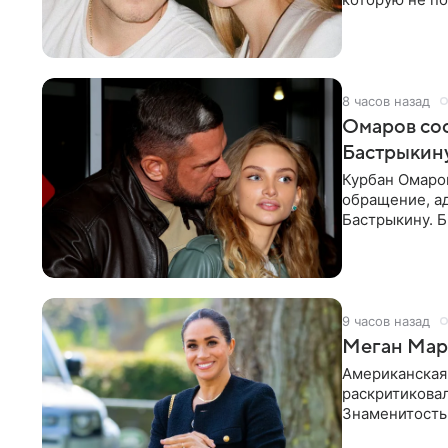
считает это
8 часов назад
Омаров соо
Бастрыкину
Курбан Омаро
обращение, а
Бастрыкину. 
в личном блог
9 часов назад
Меган Марк
Американская
раскритикова
Знаменитость
Сассекской, п