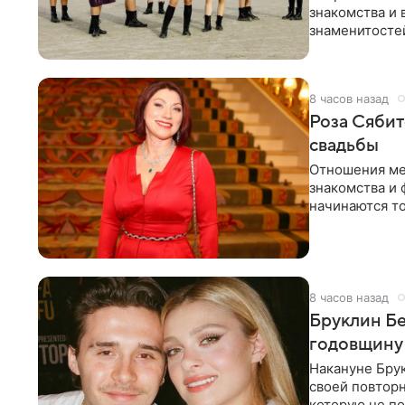
знакомства и 
знаменитостей
несколько дне
8 часов назад
Роза Сябит
свадьбы
Отношения ме
знакомства и 
начинаются то
многого,
8 часов назад
Бруклин Бе
годовщину
Накануне Бру
своей повтор
которую не по