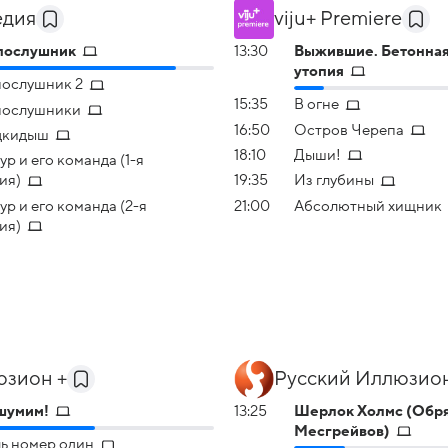
едия
viju+ Premiere
послушник
13:30
Выжившие. Бетонна
утопия
ослушник 2
15:35
В огне
послушники
16:50
Остров Черепа
дкидыш
18:10
Дыши!
ур и его команда (1-я
ия)
19:35
Из глубины
ур и его команда (2-я
21:00
Абсолютный хищник
ия)
зион +
Русский Иллюзио
шумим!
13:25
Шерлок Холмс (Обря
Месгрейвов)
ь номер один