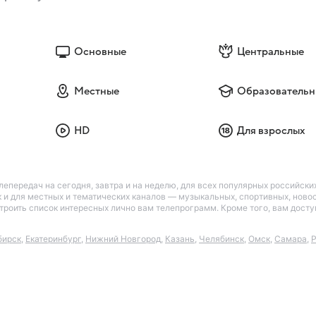
Основные
Центральные
Местные
Образовательн
HD
Для взрослых
лепередач на сегодня, завтра и на неделю, для всех популярных российск
так и для местных и тематических каналов — музыкальных, спортивных, нов
астроить список интересных лично вам телепрограмм. Кроме того, вам дос
бирск
,
Екатеринбург
,
Нижний Новгород
,
Казань
,
Челябинск
,
Омск
,
Самара
,
Р