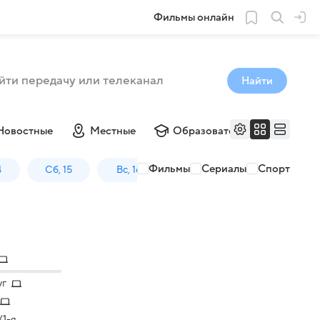
Фильмы онлайн
Найти
Новостные
Местные
Образовательные
Му
Фильмы
Сериалы
Спорт
4
Сб, 15
Вс, 16
Пн, 17
уг
1-я