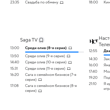
23:35
Свадьба по обмену
18:00
Кин
Наст
Saga TV
Теле
13:00
Среди олив (8-я серия)
12:55
Два
13:50
Среди олив (9-я серия)
14:30
Зак
14:40
Среди олив (10-я серия)
16:00
Ям
15:31
Среди олив (11-я серия)
17:40
Мол
16:20
Сага о семейном бизнесе (7-я
19:20
По
серия)
21:10
Я и
17:08
Сага о семейном бизнесе (8-я
игр
серия)