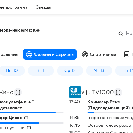
лепрограмма
Звезды
Нижнекамске
тральные
Фильмы и Сериалы
Спортивные
Пн, 10
Вт, 11
Ср, 12
Чт, 13
Пт, 1
Кино
viju TV1000
оюзмультфильм"
13:40
Комиссар Рекс
дставляет
(Подглядывающий)
цор Диско
14:35
Бюро магических усл
16:45
Остров головорезов
нц пустыни
19:00
Копи царя Соломона (