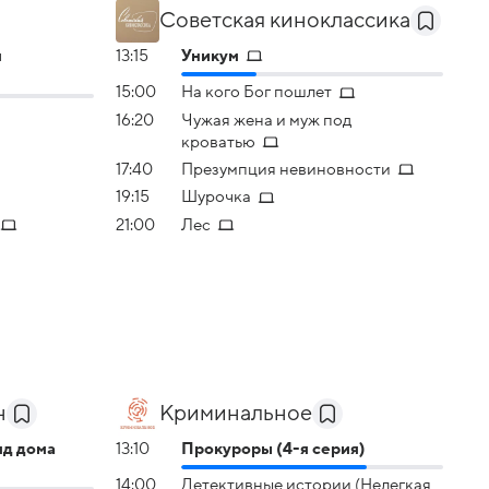
Советская киноклассика
я
13:15
Уникум
15:00
На кого Бог пошлет
16:20
Чужая жена и муж под
кроватью
17:40
Презумпция невиновности
19:15
Шурочка
21:00
Лес
н
Криминальное
д дома
13:10
Прокуроры (4-я серия)
14:00
Детективные истории (Нелегкая