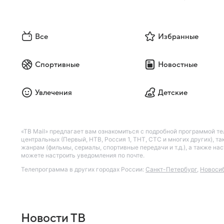
Все
Избранные
Спортивные
Новостные
Увлечения
Детские
«ТВ Mail» предлагает вам ознакомиться с подробной программой те
центральных (Первый, НТВ, Россия 1, ТНТ, СТС и многих других), 
жанрам (фильмы, сериалы, спортивные передачи и т.д.), а также н
можете настроить уведомления по почте.
Телепрограмма в других городах России:
Санкт-Петербург
,
Новоси
Новости ТВ