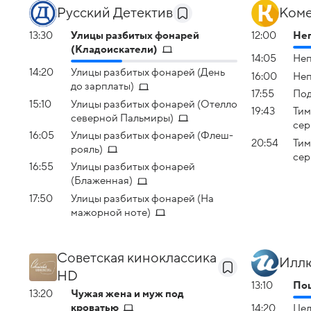
Русский Детектив
Ком
13:30
Улицы разбитых фонарей
12:00
Не
(Кладоискатели)
14:05
Неп
14:20
Улицы разбитых фонарей (День
16:00
Не
до зарплаты)
17:55
По
15:10
Улицы разбитых фонарей (Отелло
19:43
Тим
северной Пальмиры)
сер
16:05
Улицы разбитых фонарей (Флеш-
20:54
Тим
рояль)
сер
16:55
Улицы разбитых фонарей
(Блаженная)
17:50
Улицы разбитых фонарей (На
мажорной ноте)
Советская киноклассика
Иллю
HD
13:10
По
13:20
Чужая жена и муж под
кроватью
14:20
Цел