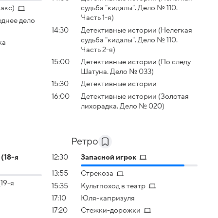
акс)
судьба "кидалы". Дело № 110.
Часть 1-я)
днее дело
14:30
Детективные истории (Нелегкая
судьба "кидалы". Дело № 110.
ка
Часть 2-я)
15:00
Детективные истории (По следу
Шатуна. Дело № 033)
15:30
Детективные истории
16:00
Детективные истории (Золотая
лихорадка. Дело № 020)
Ретро
(18-я
12:30
Запасной игрок
13:55
Стрекоза
19-я
15:35
Культпоход в театр
17:10
Юля-капризуля
17:20
Стежки-дорожки