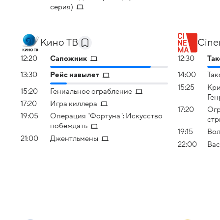
серия)
Кино ТВ
Cin
12:20
Сапожник
12:30
Так
13:30
Рейс навылет
14:00
Так
15:25
Кри
15:20
Гениальное ограбление
Ген
17:20
Игра киллера
17:20
Огр
19:05
Операция "Фортуна": Искусство
стр
побеждать
19:15
Вол
21:00
Джентльмены
22:00
Вас