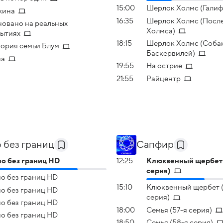
15:00
Шерлок Холмс (Галиф
жина
16:35
Шерлок Холмс (После
овано на реальных
Холмса)
ытиях
18:15
Шерлок Холмс (Соба
ория семьи Блум
Баскервилей)
па
19:55
На острие
21:55
Райцентр
 без границ
Сапфир
о без границ HD
12:25
Клюквенный щербет 
серия)
о без границ HD
15:10
Клюквенный щербет (
о без границ HD
серия)
о без границ HD
18:00
Семья (57-я серия)
о без границ HD
18:50
Семья (58-я серия)