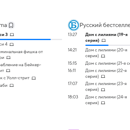
ema
Русский бестселл
си 3
13:27
Дом с лилиями (19-я
серия)
си 4
14:21
Дом с лилиями (20-я
минальная фишка от
серия)
ри
15:15
Дом с лилиями (21-я с
абление на Бейкер-
ит
16:11
Дом с лилиями (22-я
серия)
к с Уолл-стрит
17:07
Дом с лилиями (23-я
аби
серия)
18:03
Дом с лилиями (24-я
серия)