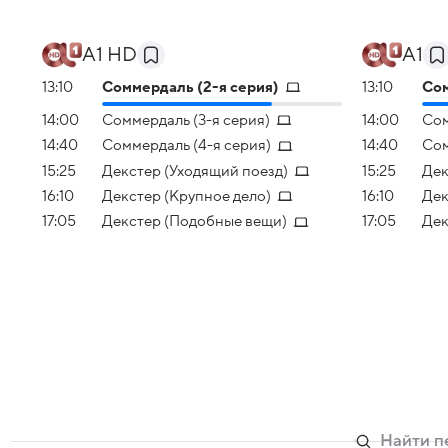
А1 HD
А1
13:10
Соммердаль (2-я серия)
13:10
Сом
14:00
Соммердаль (3-я серия)
14:00
Сом
14:40
Соммердаль (4-я серия)
14:40
Сом
15:25
Декстер (Уходящий поезд)
15:25
Дек
16:10
Декстер (Крупное дело)
16:10
Дек
17:05
Декстер (Подобные вещи)
17:05
Дек