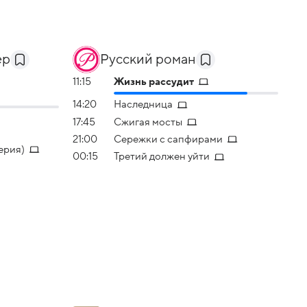
ер
Русский роман
11:15
Жизнь рассудит
14:20
Наследница
17:45
Сжигая мосты
21:00
Сережки с сапфирами
ерия)
00:15
Третий должен уйти