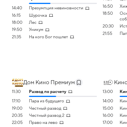
16:50
Хи
14:40
Презумпция невиновности
18:50
Осн
16:15
Шурочка
соб
18:00
Лес
20:30
Ист
19:50
Уникум
21:55
Па
21:35
На кого Бог пошлет
Дом Кино Премиум
Кино
11:30
Развод по расчету
13:00
Кин
17:10
Пара из будущего
14:00
Кин
19:00
Честный развод
15:00
Кин
20:35
Честный развод 2
16:00
Кин
22:05
Право на лево
17:00
Кин