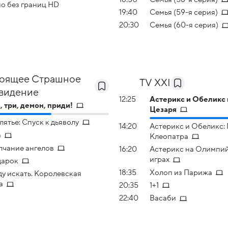
о без границ HD
19:40
Семья (59-я серия)
20:30
Семья (60-я серия)
оящее Страшное
TV XXI
видение
12:25
Астерикс и Обеликс
, три, демон, приди!
Цезаря
лятье: Спуск к дьяволу
14:20
Астерикс и Обеликс:
а
Клеопатра
чание ангелов
16:20
Астерикс на Олимпи
играх
дарок
18:35
Холоп из Парижа
ду искать. Королевская
а
20:35
1+1
22:40
Васаби