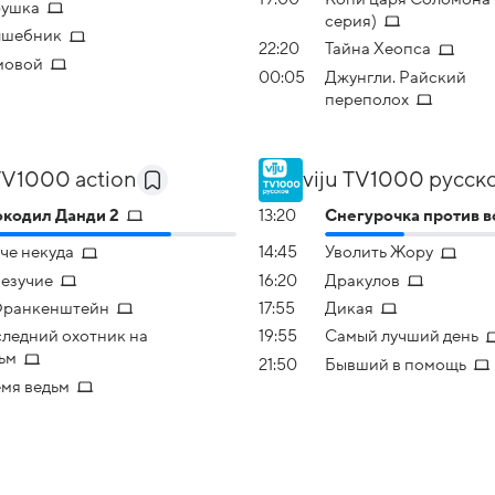
рушка
серия)
лшебник
22:20
Тайна Хеопса
мовой
00:05
Джунгли. Райский
переполох
 TV1000 action
viju TV1000 русск
кодил Данди 2
13:20
Снегурочка против в
че некуда
14:45
Уволить Жору
езучие
16:20
Дракулов
Франкенштейн
17:55
Дикая
ледний охотник на
19:55
Самый лучший день
ьм
21:50
Бывший в помощь
мя ведьм