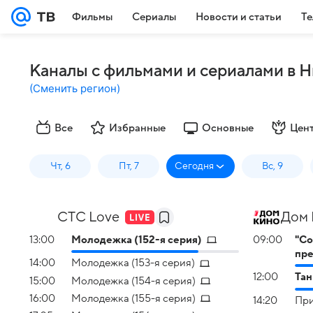
Фильмы
Сериалы
Новости и статьи
Те
Каналы с фильмами и сериалами в 
(
Сменить регион
)
Все
Избранные
Основные
Цен
Чт, 6
Пт, 7
Сегодня
Вс, 9
СТС Love
Дом 
13:00
Молодежка (152-я серия)
09:00
"С
пре
14:00
Молодежка (153-я серия)
12:00
Тан
15:00
Молодежка (154-я серия)
16:00
Молодежка (155-я серия)
14:20
При