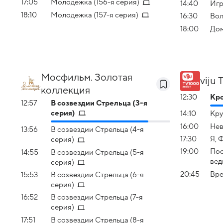
17:05
Молодежка (156-я серия)
14:40
Иг
18:10
Молодежка (157-я серия)
16:30
Во
18:00
До
Мосфильм. Золотая
viju
коллекция
12:30
Кро
12:57
В созвездии Стрельца (3-я
серия)
14:10
Кру
16:00
Нев
13:56
В созвездии Стрельца (4-я
17:30
Я, 
серия)
19:00
Пос
14:55
В созвездии Стрельца (5-я
вед
серия)
20:45
Вре
15:53
В созвездии Стрельца (6-я
серия)
16:52
В созвездии Стрельца (7-я
серия)
17:51
В созвездии Стрельца (8-я