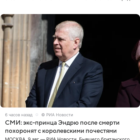
зеркалом в черном топе с кружевом, который
дополнила
6 часов назад
© РИА Новости
СМИ: экс-принца Эндрю после смерти
похоронят с королевскими почестями
МОСКВА, 9 авг — РИА Новости. Бывшего британского