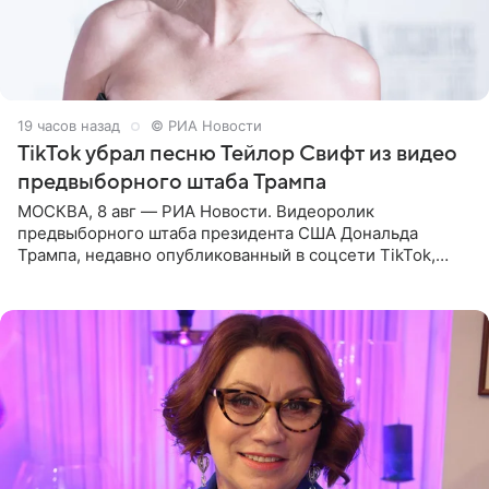
19 часов назад
© РИА Новости
TikTok убрал песню Тейлор Свифт из видео
предвыборного штаба Трампа
МОСКВА, 8 авг — РИА Новости. Видеоролик
предвыборного штаба президента США Дональда
Трампа, недавно опубликованный в соцсети TikTok,
остался без звуковой дорожки в виде песни August
(«Август») американской