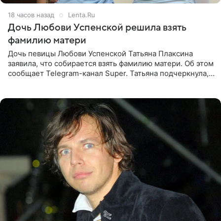
18 часов назад
Lenta.Ru
Дочь Любови Успенской решила взять
фамилию матери
Дочь певицы Любови Успенской Татьяна Плаксина
заявила, что собирается взять фамилию матери. Об этом
сообщает Telegram-канал Super. Татьяна подчеркнула,
что приняла решение о смене фамилии, поскольку
именно от