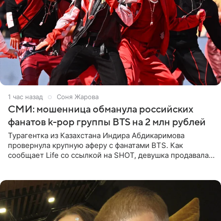
1 час назад
Соня Жарова
СМИ: мошенница обманула российских
фанатов k-pop группы BTS на 2 млн рублей
Турагентка из Казахстана Индира Абдикаримова
провернула крупную аферу с фанатами BTS. Как
сообщает Life со ссылкой на SHOT, девушка продавала
поддельные туры на концерт группы в Пусане. По
данным издания,