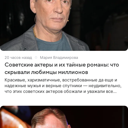
20 часов назад
Мария Владимирова
Советские актеры и их тайные романы: что
скрывали любимцы миллионов
Красивые, харизматичные, востребованные да еще и
надежные мужья и верные спутники — неудивительно,
что этих советских актеров обожали и уважали все
женщины большой страны, и наверняка не раз ставили
их в