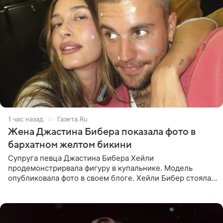
1 час назад
Газета.Ru
Жена Джастина Бибера показала фото в
бархатном желтом бикини
Супруга певца Джастина Бибера Хейли
продемонстрирвала фигуру в купальнике. Модель
опубликовала фото в своем блоге. Хейли Бибер стояла
перед зеркалом в желтом крошечном бархатном
бикини, которое дополнила