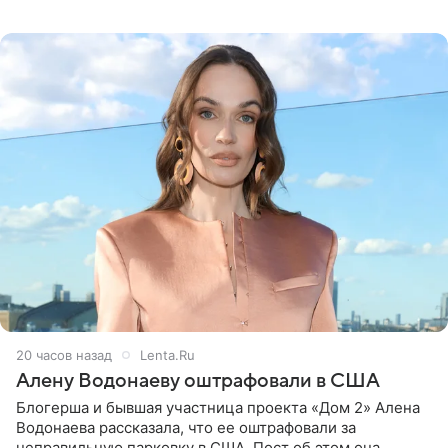
белую фотографию, на которой она прыгает в бассейн с
воздушными
20 часов назад
Lenta.Ru
Алену Водонаеву оштрафовали в США
Блогерша и бывшая участница проекта «Дом 2» Алена
Водонаева рассказала, что ее оштрафовали за
неправильную парковку в США. Пост об этом она