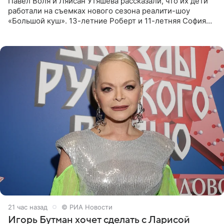
Павел Воля и Ляйсан Утяшева рассказали, что их дети
работали на съемках нового сезона реалити-шоу
«Большой куш». 13-летние Роберт и 11-летняя София
отправились вместе с родителями в Таиланд и успели
поработать
21 час назад
© РИА Новости
Игорь Бутман хочет сделать с Ларисой