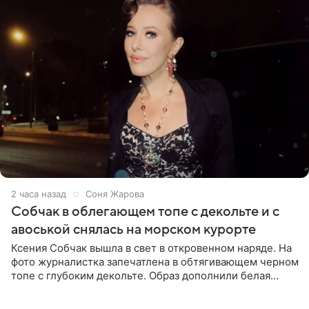
2 часа назад
Соня Жарова
Собчак в облегающем топе с декольте и с
авоськой снялась на морском курорте
Ксения Собчак вышла в свет в откровенном наряде. На
фото журналистка запечатлена в обтягивающем черном
топе с глубоким декольте. Образ дополнили белая
юбка-миди, вьетнамки на платформе и соломенная
шляпа.