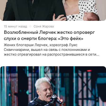
15 минут назад
Соня Жарова
Возлюбленный Лерчек жестко опроверг
слухи о смерти блогера: «Это фейк»
Жених блогерши Лерчек, хореограф Луис
Сквиччиарини, вышел на связь с поклонниками и
жестко отреагировал на распространившиеся в сети
слухи о смерти Валерии Чекалиной. «Это фейк! Я в
шоке, что такие люди