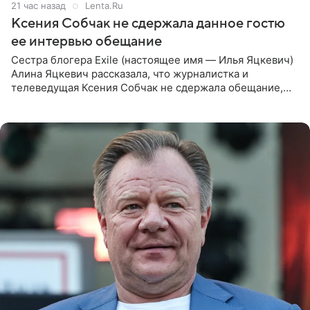
21 час назад
Lenta.Ru
Ксения Собчак не сдержала данное гостю
ее интервью обещание
Сестра блогера Exile (настоящее имя — Илья Яцкевич)
Алина Яцкевич рассказала, что журналистка и
телеведущая Ксения Собчак не сдержала обещание,
которое дала ему во время интервью с ним. Об этом она
заявила в