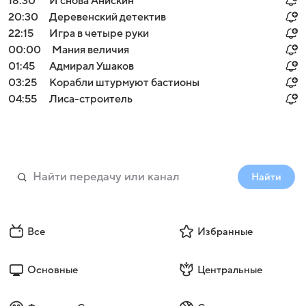
18:30
И снова Анискин
20:30
Деревенский детектив
22:15
Игра в четыре руки
00:00
Мания величия
01:45
Адмирал Ушаков
03:25
Корабли штурмуют бастионы
04:55
Лиса-строитель
Найти
Все
Избранные
Основные
Центральные