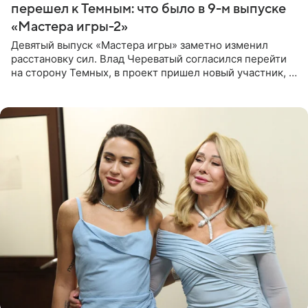
перешел к Темным: что было в 9-м выпуске
«Мастера игры-2»
Девятый выпуск «Мастера игры» заметно изменил
расстановку сил. Влад Череватый согласился перейти
на сторону Темных, в проект пришел новый участник, а
Курбан Омаров и Анна Седокова оказались под таким
давлением.