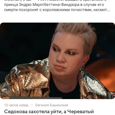
принца Эндрю Маунтбеттена-Виндзора в случае его
смерти похоронят с королевскими почестями, несмотря
на лишение всех титулов, сообщает Daily Mail со
ссылкой на
13 часов назад
Евгения Башинская
Седокова захотела уйти, а Череватый