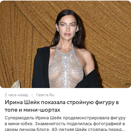
2 часа назад
Газета.Ru
Ирина Шейк показала стройную фигуру в
топе и мини-шортах
Супермодель Ирина Шейк продемонстрировала фигуру
в мини-юбке. Знаменитость поделилась фотографией в
своем личном блоге. 40-летняя Шейк стоялась перед