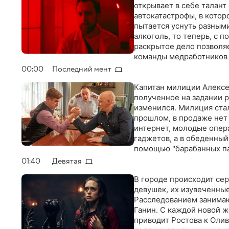
открывает в себе талант
автокатастрофы, в котор
пытается уснуть разными
алкоголь, то теперь, с 
раскрытое дело позволя
команды медработников 
преступлением, ведь в с
00:00
Последний мент
Капитан милиции Алексей
полученное на задании р
изменился. Милиция стал
прошлом, в продаже нет 
интернет, молодые опер
гаджетов, а в обеденный
помощью "барабанных па
другим…
01:40
Девятая
В городе происходит сер
девушек, их изувеченные
Расследованием занимаю
Ганин. С каждой новой ж
приводит Ростова к Олив