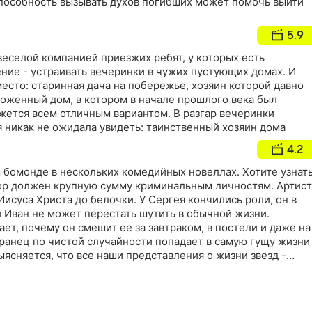
пособность вызывать духов погибших может помочь выйти
5.9
веселой компанией приезжих ребят, у которых есть
ние - устраивать вечеринки в чужих пустующих домах. И
есто: старинная дача на побережье, хозяин которой давно
ложенный дом, в котором в начале прошлого века был
жется всем отличным вариантом. В разгар вечеринки
тя никак не ожидала увидеть: таинственный хозяин дома
4.2
 бомонде в нескольких комедийных новеллах. Хотите узнат
р должен крупную сумму криминальным личностям. Артист
Иисуса Христа до белочки. У Сергея кончились роли, он в
 Иван не может перестать шутить в обычной жизни.
ет, почему он смешит ее за завтраком, в постели и даже на
ранец по чистой случайности попадает в самую гущу жизни
ыясняется, что все наши представления о жизни звезд -
е гораздо хуже. Но неунывающий Грек пытается помочь
звестно, тоже плачут. Но сам влипает в проблемы!