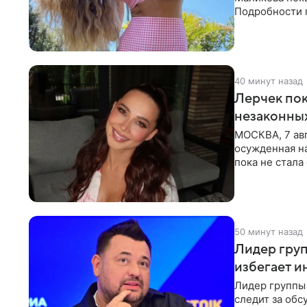
Подробности 
обратили вни
40 минут назад
Лерчек пок
незаконны
МОСКВА, 7 авг
осужденная на
пока не стал
инстанции. Ка
50 минут назад
Лидер груп
избегает и
Лидер группы 
следит за обс