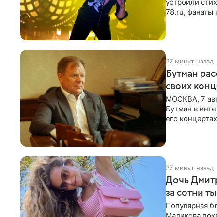
устроили сти
78.ru, фанаты
сегодня могл
27 минут назад
Бутман рас
своих конц
МОСКВА, 7 ав
Бутман в инте
его концертах
протестующих
37 минут назад
Дочь Дмит
за сотни т
Популярная б
Маликова похв