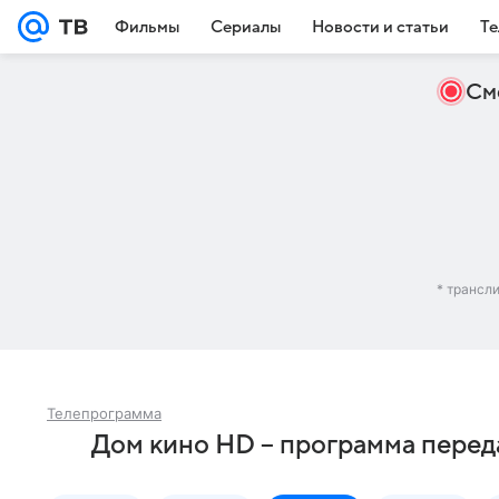
Фильмы
Сериалы
Новости и статьи
Те
См
* трансл
Телепрограмма
Дом кино HD – программа перед