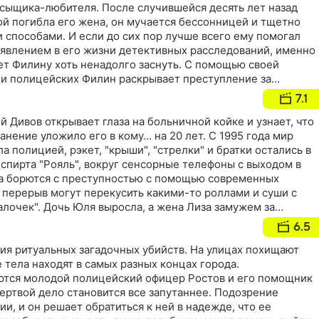
 сыщика-любителя. После случившейся десять лет назад
ой погибла его жена, он мучается бессонницей и тщетно
 способами. И если до сих пор лучше всего ему помогал
появлением в его жизни детективных расследований, именно
ет Филину хоть ненадолго заснуть. С помощью своей
и полицейских Филин раскрывает преступление за
утках ему доступны все 24 часа
7.1
 Дивов открывает глаза на больничной койке и узнает, что
анение уложило его в кому… на 20 лет. С 1995 года мир
а полицией, рэкет, "крыши", "стрелки" и братки остались в
спирта "Рояль", вокруг сенсорные телефоны с выходом в
а борются с преступностью с помощью современных
 перерыв могут перекусить какими-то роллами и суши с
лочек". Дочь Юля выросла, а жена Лиза замужем за
6.5
ия ритуальных загадочных убийств. На улицах похищают
 тела находят в самых разных концах города.
тся молодой полицейский офицер Ростов и его помощник
ертвой дело становится все запутаннее. Подозрение
ии, и он решает обратиться к ней в надежде, что ее