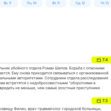
Вс, 9
Пн, 10
Вт, 11
Ср, 12
Чт, 13
7.4
альник убойного отдела Роман Шилов. Борьба с опасными
ется. Ему снова приходится связываться с организованной
альными авторитетами. Сотрудники отдела расследования
ва встретятся с недобросовестными "оборотнями в
авредить не меньше, чем самые злостные преступники
7.3
озвищу Филин, врач-травматолог городской больницы,