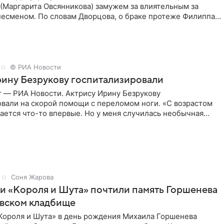
(Маргарита Овсянникова) замужем за влиятельным за
несменом. По словам Дворцова, о браке протеже Филиппа
© РИА Новости
ину Безрукову госпитализировали
г — РИА Новости. Актрису Ирину Безрукову
овали на скорой помощи с переломом ноги. «С возрастом
ается что-то впервые. Но у меня случилась необычная
первые в
Соня Жарова
и «Короля и Шута» почтили память Горшенева
овском кладбище
Короля и Шута» в день рождения Михаила Горшенева