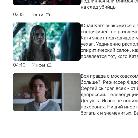
подлинная или мнимая с
на след убийцы
03:15
Гости
Юная Катя знакомится с 
специфическое развлече
Катя знает подходящее м
уехал. Уединенно распо
спиритический салон, ка
появляется тот, кого Ка
04:40
Мифы
Вся правда о московском
больше?! Режиссер Федо
Сергей сыграл всех - от 
депрессии. Телеведущий
Девушка Ивана не понима
похоронах. Нищий иност
богатых и знаменитых. В
мифы. На самом деле вс
богатым, которые, как и