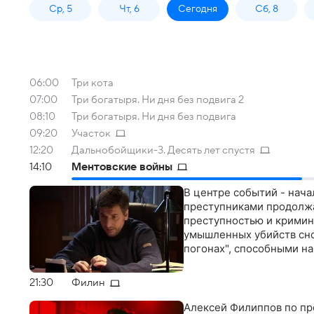
Ср, 5
Чт, 6
Сегодня
Сб, 8
06:00
Три кота
07:00
Три богатыря. Ни дня без подвига 2
08:10
Три богатыря. Ни дня без подвига
09:20
Участок
12:20
Дальнобойщики-3. Десять лет спустя
14:10
Ментовские войны
В центре событий - нач
преступниками продолжа
преступностью и кримин
умышленных убийств сно
погонах", способными н
21:30
Филин
Алексей Филиппов по пр