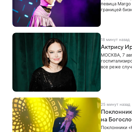
певица Margo 
границей биз
Киркорова в
18 минут назад
Актрису Ир
МОСКВА, 7 ав
госпитализир
все реже случ
“премьера”. В
25 минут назад
Поклонник
на Богосл
Поклонники «