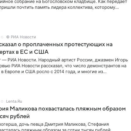
хийное собрание на Богословском кладбище. Как передает
 пришли почтить память лидера коллектива, которому
о бы
© РИА Новости
сказал о проплаченных протестующих на
ертах в ЕС и США
г — РИА Новости. Народный артист России, джазмен Игорь
рвью РИА Новости рассказал, что число демонстрантов на
 в Европе и США росло с 2014 года, и многие из
,
Lenta.Ru
рия Маликова похвасталась пляжным образом
ысяч рублей
логерша, дочь певца Дмитрия Маликова, Стефания
асталась пляжным образом за сотни тысяч рублей.