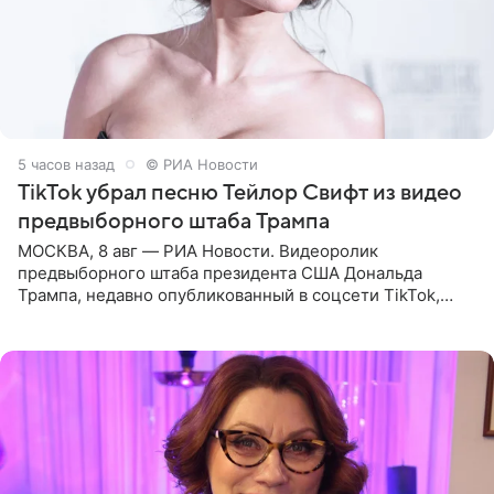
5 часов назад
© РИА Новости
TikTok убрал песню Тейлор Свифт из видео
предвыборного штаба Трампа
МОСКВА, 8 авг — РИА Новости. Видеоролик
предвыборного штаба президента США Дональда
Трампа, недавно опубликованный в соцсети TikTok,
остался без звуковой дорожки в виде песни August
(«Август») американской