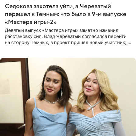
Седокова захотела уйти, а Череватый
перешел к Темным: что было в 9-м выпуске
«Мастера игры-2»
Девятый выпуск «Мастера игры» заметно изменил
расстановку сил. Влад Череватый согласился перейти
на сторону Темных, в проект пришел новый участник, а
Курбан Омаров и Анна Седокова оказались под таким
давлением.