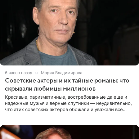
6 часов назад
Мария Владимирова
Советские актеры и их тайные романы: что
скрывали любимцы миллионов
Красивые, харизматичные, востребованные да еще и
надежные мужья и верные спутники — неудивительно,
что этих советских актеров обожали и уважали все
женщины большой страны, и наверняка не раз ставили
их в