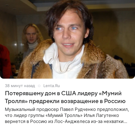
38 минут назад
Lenta.Ru
Потерявшему дом в США лидеру «Мумий
Тролля» предрекли возвращение в Россию
Музыкальный продюсер Павел Рудченко предположил,
что лидер группы «Мумий Тролль» Илья Лагутенко
вернется в Россию из Лос-Анджелеса из-за нехватки
денег. Его комментарий передает «Абзац».
Медиаменеджер уточнил,