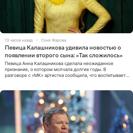
13 часов назад
Соня Жарова
Певица Калашникова удивила новостью о
появлении второго сына: «Так сложилось»
Певица Анна Калашникова сделала неожиданное
признание, о котором молчала долгие годы. В
разговоре с «МК» артистка сообщила, что воспитывает
не одного, а сразу двух сыновей. «На самом деле я
всегда мечтала, что