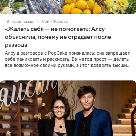
18 часов назад
Соня Жарова
«Жалеть себя — не помогает»: Алсу
объяснила, почему не страдает после
развода
Алсу в разговоре с PopCake призналась: она запрещает
себе паниковать и раскисать. Ее метод прост — делать
все возможное своими руками, а итог доверять высшим
силам. Певица утверждает, что истерики и потеря