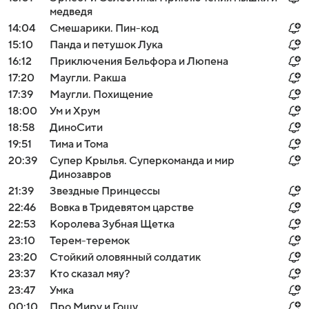
медведя
14:04
Смешарики. Пин-код
15:10
Панда и петушок Лука
16:12
Приключения Бельфора и Люпена
17:20
Маугли. Ракша
17:39
Маугли. Похищение
18:00
Ум и Хрум
18:58
ДиноСити
19:51
Тима и Тома
20:39
Супер Крылья. Суперкоманда и мир
Динозавров
21:39
Звездные Принцессы
22:46
Вовка в Тридевятом царстве
22:53
Королева Зубная Щетка
23:10
Терем-теремок
23:20
Стойкий оловянный солдатик
23:37
Кто сказал мяу?
23:47
Умка
00:10
Про Миру и Гошу