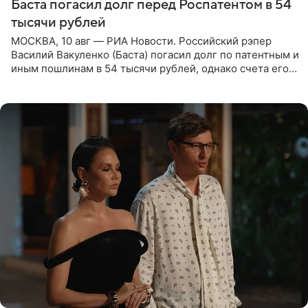
Баста погасил долг перед Роспатентом в 54
тысячи рублей
МОСКВА, 10 авг — РИА Новости. Российский рэпер
Василий Вакуленко (Баста) погасил долг по патентным и
иным пошлинам в 54 тысячи рублей, однако счета его
компании все еще заблокированы, следует из
материалов