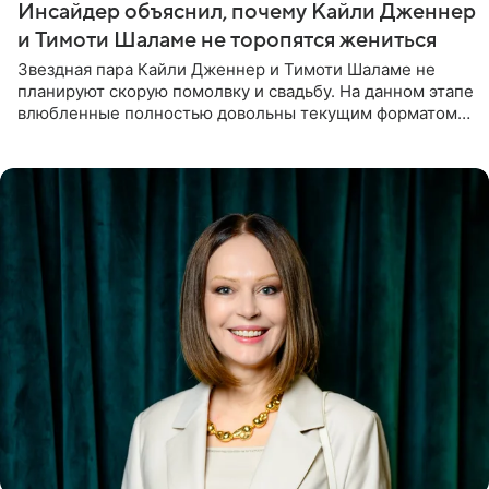
Инсайдер объяснил, почему Кайли Дженнер
и Тимоти Шаламе не торопятся жениться
Звездная пара Кайли Дженнер и Тимоти Шаламе не
планируют скорую помолвку и свадьбу. На данном этапе
влюбленные полностью довольны текущим форматом
своих отношений и сознательно не хотят торопить
события. Сейчас