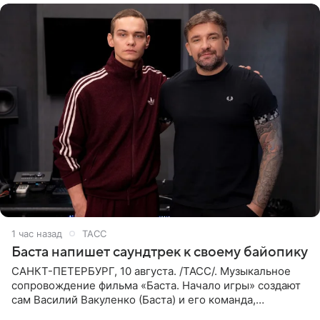
1 час назад
ТАСС
Баста напишет саундтрек к своему байопику
САНКТ-ПЕТЕРБУРГ, 10 августа. /ТАСС/. Музыкальное
сопровождение фильма «Баста. Начало игры» создают
сам Василий Вакуленко (Баста) и его команда,
композитором картины выступил рэпер QП (Вадим