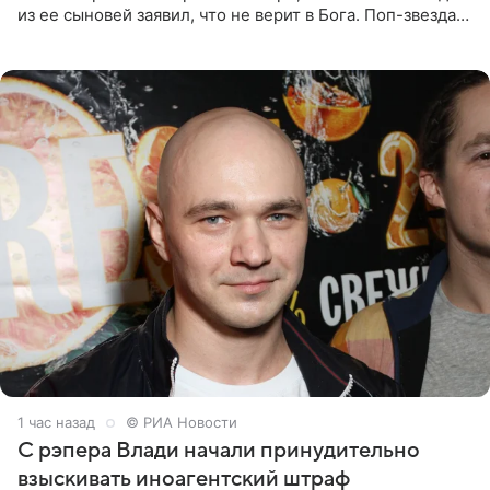
из ее сыновей заявил, что не верит в Бога. Поп-звезда
утверждает, что Святой Дух пребывает высоко в
1 час назад
© РИА Новости
С рэпера Влади начали принудительно
взыскивать иноагентский штраф