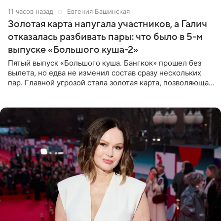
11 часов назад
Евгения Башинская
Золотая карта напугала участников, а Галич
отказалась разбивать пары: что было в 5-м
выпуске «Большого куша-2»
Пятый выпуск «Большого куша. Бангкок» прошел без
вылета, но едва не изменил состав сразу нескольких
пар. Главной угрозой стала золотая карта, позволяющая
разлучить один из дуэтов и поменять участников
местами.