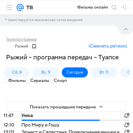
Фильмы онлайн
* транслируется московская сетка вещания
Телепрограмма
(
Сменить регион
)
Рыжий
Рыжий – программа передач – Туапсе
Сб, 8
Вс, 9
Сегодня
Вт, 11
Ср,
Фильмы
Сериалы
Спорт
Показать прошедшие передачи
11:47
Умка
12:10
Про Миру и Гошу
13:01
Эрнест и Селестина: Приключения мышки и