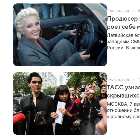
1 час назад
Продюсер з
роет себе 
Латвийская эс
западным СМИ 
России. В экс
отметил, что
1 час назад
ТАСС узнал
скрывшихся
МОСКВА, 7 авг
отношении бл
условному сро
бизнес-партне