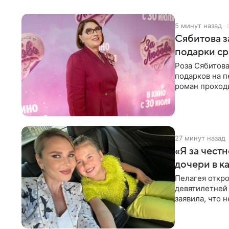
5 минут назад
Сябитова з
подарки ср
Роза Сябитова
подарков на п
роман проходи
партнера бол
27 минут назад
«Я за честн
дочери в к
Пелагея откро
девятилетней
заявила, что 
Пелагея