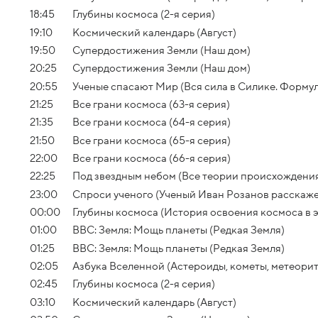
18:45
Глубины космоса (2-я серия)
19:10
Космический календарь (Август)
19:50
Супердостижения Земли (Наш дом)
20:25
Супердостижения Земли (Наш дом)
20:55
Ученые спасают Мир (Вся сила в Силике. Формул
21:25
Все грани космоса (63-я серия)
21:35
Все грани космоса (64-я серия)
21:50
Все грани космоса (65-я серия)
22:00
Все грани космоса (66-я серия)
22:25
Под звездным небом (Все теории происхождения
23:00
Спроси ученого (Ученый Иван Розанов расскаж
00:00
Глубины космоса (История освоения космоса в 
01:00
BBC: Земля: Мощь планеты (Редкая Земля)
01:25
BBC: Земля: Мощь планеты (Редкая Земля)
02:05
Азбука Вселенной (Астероиды, кометы, метеори
02:45
Глубины космоса (2-я серия)
03:10
Космический календарь (Август)