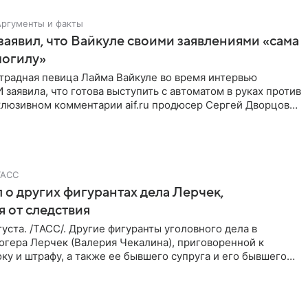
Аргументы и факты
аявил, что Вайкуле своими заявлениями «сама
могилу»
традная певица Лайма Вайкуле во время интервью
заявила, что готова выступить с автоматом в руках против
клюзивном комментарии aif.ru продюсер Сергей Дворцов
ТАСС
 о других фигурантах дела Лерчек,
 от следствия
уста. /ТАСС/. Другие фигуранты уголовного дела в
огера Лерчек (Валерия Чекалина), приговоренной к
ку и штрафу, а также ее бывшего супруга и его бывшего
ра,