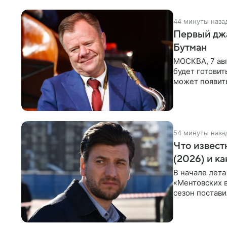
44 минуты наза
Первый джа
Бутман
МОСКВА, 7 авг
будет готовит
может появит
проработка
54 минуты наза
Что извест
(2026) и к
В начале лета
«Ментовских 
сезон постави
главной роли