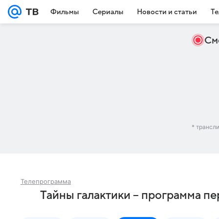
Фильмы
Сериалы
Новости и статьи
Те
См
* трансл
Телепрограмма
Тайны галактики – программа п