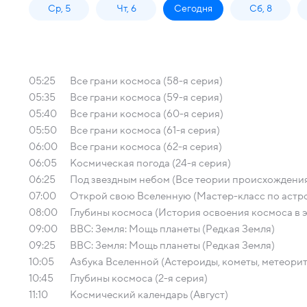
Ср, 5
Чт, 6
Сегодня
Сб, 8
05:25
Все грани космоса (58-я серия)
05:35
Все грани космоса (59-я серия)
05:40
Все грани космоса (60-я серия)
05:50
Все грани космоса (61-я серия)
06:00
Все грани космоса (62-я серия)
06:05
Космическая погода (24-я серия)
06:25
Под звездным небом (Все теории происхождения
07:00
Открой свою Вселенную (Мастер-класс по астр
08:00
Глубины космоса (История освоения космоса в 
09:00
BBC: Земля: Мощь планеты (Редкая Земля)
09:25
BBC: Земля: Мощь планеты (Редкая Земля)
10:05
Азбука Вселенной (Астероиды, кометы, метеори
10:45
Глубины космоса (2-я серия)
11:10
Космический календарь (Август)