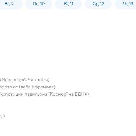
Вс, 9
Пн, 10
Вт, 11
Ср, 12
Чт, 13
 Вселенной. Часть 4-я)
офото от Глеба Ефремова)
экспозиции павильона "Космос" на ВДНХ)
ты)