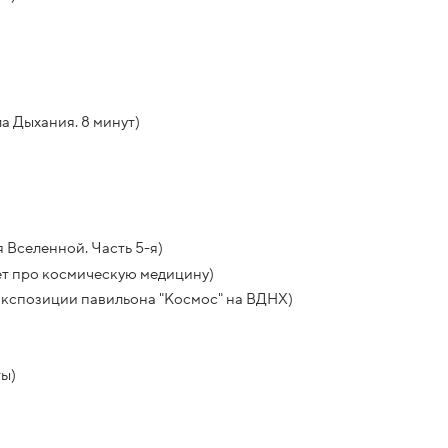
а Дыхания. 8 минут)
 Вселенной. Часть 5-я)
ет про космическую медицину)
экспозиции павильона "Космос" на ВДНХ)
ты)