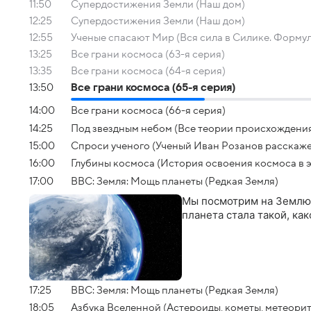
11:50
Супердостижения Земли (Наш дом)
12:25
Супердостижения Земли (Наш дом)
12:55
Ученые спасают Мир (Вся сила в Силике. Формул
13:25
Все грани космоса (63-я серия)
13:35
Все грани космоса (64-я серия)
13:50
Все грани космоса (65-я серия)
14:00
Все грани космоса (66-я серия)
14:25
Под звездным небом (Все теории происхождения
15:00
Спроси ученого (Ученый Иван Розанов расскаж
16:00
Глубины космоса (История освоения космоса в 
17:00
BBC: Земля: Мощь планеты (Редкая Земля)
Мы посмотрим на Землю 
планета стала такой, ка
17:25
BBC: Земля: Мощь планеты (Редкая Земля)
18:05
Азбука Вселенной (Астероиды, кометы, метеори