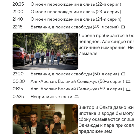
20:35
О моем перерождении в слизь (22-я серия)
21:00
О моем перерождении в слизь (23-я серия)
21:40
О моем перерождении в слизь (24-я серия)
22:15
Беглянки, в поисках свободы (49-я серия)
Лорена пробирается в бо
неладное. Алехандро пл
истинные намерения. Ни
Измаеля
23:20
Беглянки, в поисках свободы (50-я серия)
00:30
Алп-Арслан: Великий Сельджук (58-я серия)
01:25
Алп-Арслан: Великий Сельджук (59-я серия)
02:25
Неприличные гости
Виктор и Ольга давно жи
ипотеке и вроде бы могу
сбоку оказываются слиш
Однажды к паре приходя
предложением