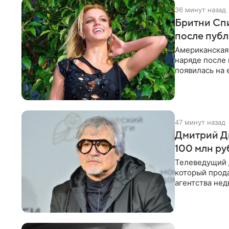
36 минут назад
Бритни Спи
после пуб
Американская
наряде после
появилась на 
признанной
47 минут назад
Дмитрий Ди
100 млн ру
Телеведущий 
который прода
агентства не
теперь предл