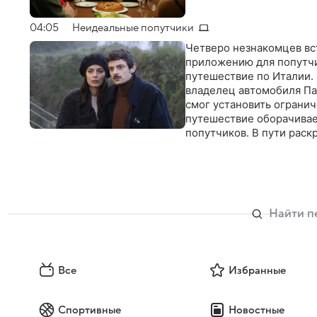
04:05
Неидеальные попутчики
Четверо незнакомцев вс
приложению для попутчи
путешествие по Италии. 
владелец автомобиля Па
смог установить огранич
путешествие оборачивае
попутчиков. В пути раск
уж идеальными пассажи
Все
Избранные
Спортивные
Новостные