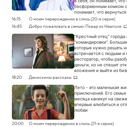
в себя, он понимает, что
бесформенным комком сл
понимает, что вернуться
исследовать эту новую 
16:15
О моем перерождении в слизь (20-я серия)
в себе необычные сверхс
16:45
Добро пожаловать в семью: Повар из Неаполя
счастье и успех возможе
"Крестный отец" города
"командировки". Большая
которые нужно решать н
встречается с людьми и
ресторатор, чтобы разо
деньги, но не спешит от
вложения и выйти из биз
Джакомо, он "выкупает" 
18:20
Денискины рассказы
подозревая, что попал в
прочность его семью…
Лето - это маленькая жи
приключений. Его семья 
месяца каникул на свеже
впервые влюбиться и от
любви
20:00
О моем перерождении в слизь (21-я серия)