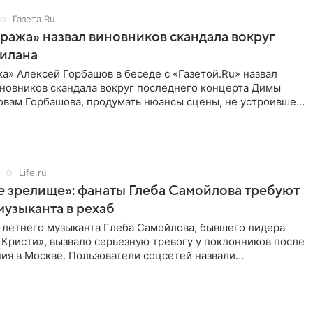
Газета.Ru
ажа» назвал виновников скандала вокруг
Билана
» Алексей Горбашов в беседе с «Газетой.Ru» назвал
новников скандала вокруг последнего концерта Димы
ловам Горбашова, продумать нюансы сцены, не устроившей
лжны
Life.ru
 зрелище»: фанаты Глеба Самойлова требуют
музыканта в рехаб
-летнего музыканта Глеба Самойлова, бывшего лидера
 Кристи», вызвало серьезную тревогу у поклонников после
ия в Москве. Пользователи соцсетей назвали
 на сцене