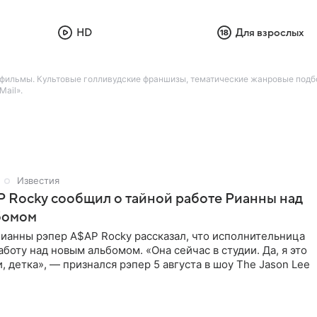
HD
Для взрослых
 фильмы. Культовые голливудские франшизы, тематические жанровые подб
Mail».
Известия
 Rocky сообщил о тайной работе Рианны над
бомом
ианны рэпер A$AP Rocky рассказал, что исполнительница
аботу над новым альбомом. «Она сейчас в студии. Да, я это
и, детка», — признался рэпер 5 августа в шоу The Jason Lee