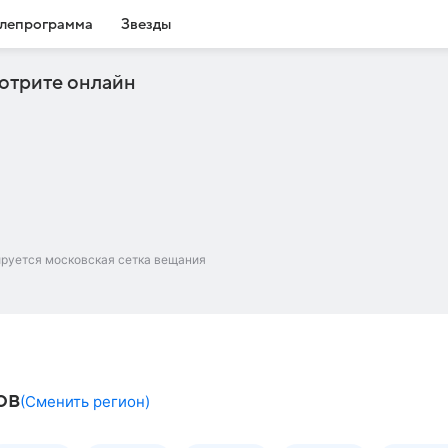
лепрограмма
Звезды
отрите онлайн
ируется московская сетка вещания
ов
(
Сменить регион
)