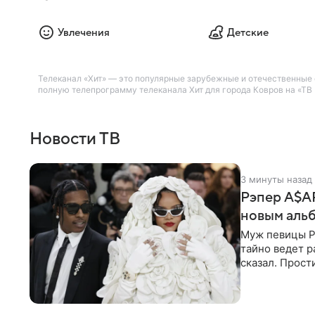
Увлечения
Детские
Телеканал «Хит» — это популярные зарубежные и отечественные
полную телепрограмму телеканала Хит для города Ковров на «ТВ 
Новости ТВ
3 минуты назад
Рэпер A$AP
новым аль
Муж певицы Р
тайно ведет р
сказал. Прост