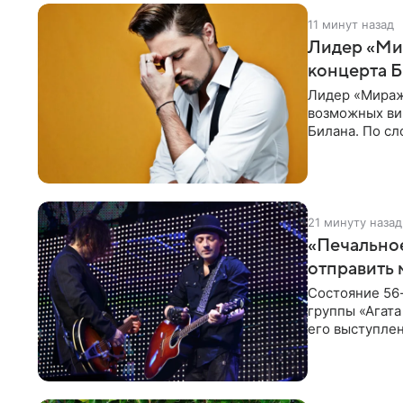
11 минут назад
Лидер «Мир
концерта 
Лидер «Миража
возможных ви
Билана. По с
зрителей, до
21 минуту назад
«Печальное
отправить 
Состояние 56
группы «Агата
его выступлен
происходящее