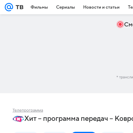
Фильмы
Сериалы
Новости и статьи
Те
См
* трансл
Телепрограмма
Хит – программа передач – Ковр