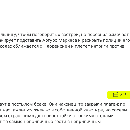
льницу, чтобы поговорить с сестрой, но персонал замечает
анирует подставить Артуро Маркеса и раскрыть полиции его
колас сближается с Флоренсией и плетет интриги против
7.2
вут в постылом браке. Они наконец-то закрыли платеж по
т наслаждаться жизнью в собственной квартире, но соседи
ком страстными для новостройки с тонкими стенами.
т те самые неприличные гости с неприличным