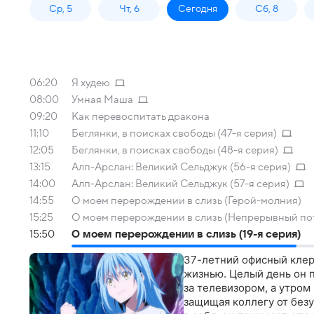
Ср, 5
Чт, 6
Сегодня
Сб, 8
06:20
Я худею
08:00
Умная Маша
09:20
Как перевоспитать дракона
11:10
Беглянки, в поисках свободы (47-я серия)
12:05
Беглянки, в поисках свободы (48-я серия)
13:15
Алп-Арслан: Великий Сельджук (56-я серия)
14:00
Алп-Арслан: Великий Сельджук (57-я серия)
14:55
О моем перерождении в слизь (Герой-молния)
15:25
О моем перерождении в слизь (Непрерывный пот
15:50
О моем перерождении в слизь (19-я серия)
37-летний офисный клер
жизнью. Целый день он п
за телевизором, а утром
защищая коллегу от без