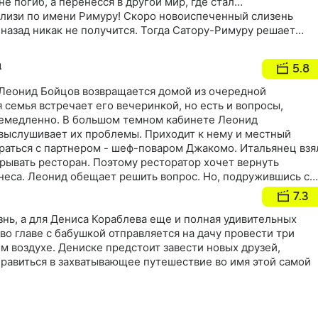
 не погиб, а перенесся в другой мир, где стал…
изи по имени Римуру! Скоро новоиспеченный слизень
 назад никак не получится. Тогда Сатору-Римуру решает
вселенную. Научившись управлять новым телом, он открывае
пособности, обзаводится другом-драконом и осознает, что
5.8
н, даже, если ты похож на кусочек желе!
 Леонид Бойцов возвращается домой из очередной
 семья встречает его вечеринкой, но есть и вопросы,
емедленно. В большом темном кабинете Леонид
 выслушивает их проблемы. Приходит к нему и местный
браться с партнером - шеф-поваром Джакомо. Итальянец взя
крывать ресторан. Поэтому ресторатор хочет вернуть
неса. Леонид обещает решить вопрос. Но, подружившись с
долю ресторатора и помпезно открывает "Везувий", не
7.3
 ловушку, которая изменит его жизнь и проверит на
знь, а для Дениса Кораблева еще и полная удивительных
во главе с бабушкой отправляется на дачу провести три
м воздухе. Дениске предстоит завести новых друзей,
правиться в захватывающее путешествие во имя этой самой