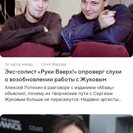
14 часов назад
Соня Жарова
Экс-солист «Руки Вверх!» опроверг слухи
о возобновлении работы с Жуковым
Алексей Потехин в разговоре с изданием «Абзац»
объяснил, почему их творческие пути с Сергеем
Жуковым больше не пересекутся. Недавно артисты
воссоединились на большом концерте «30 нам уже!»,
который прошел в