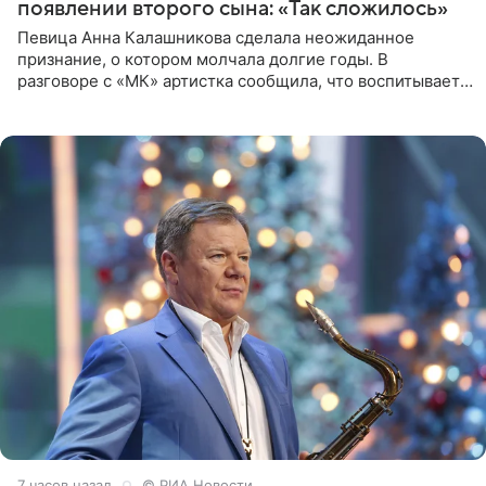
появлении второго сына: «Так сложилось»
Певица Анна Калашникова сделала неожиданное
признание, о котором молчала долгие годы. В
разговоре с «МК» артистка сообщила, что воспитывает
не одного, а сразу двух сыновей. «На самом деле я
всегда мечтала, что
7 часов назад
© РИА Новости