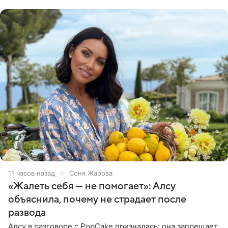
Московского
11 часов назад
Соня Жарова
«Жалеть себя — не помогает»: Алсу
объяснила, почему не страдает после
развода
Алсу в разговоре с PopCake призналась: она запрещает