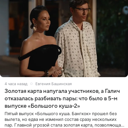
4 часа назад
Евгения Башинская
Золотая карта напугала участников, а Галич
отказалась разбивать пары: что было в 5-м
выпуске «Большого куша-2»
Пятый выпуск «Большого куша. Бангкок» прошел без
вылета, но едва не изменил состав сразу нескольких
пар. Главной угрозой стала золотая карта, позволяющая