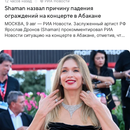
12 часов назад
© РИА Новости
Shaman назвал причину падения
ограждений на концерте в Абакане
МОСКВА, 9 авг — РИА Новости. Заслуженный артист РФ
Ярослав Дронов (Shaman) прокомментировал РИА
Новости ситуацию на концерте в Абакане, отметив, что
во время исполнения песни «Братья-славяне» он
обменивался