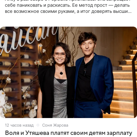
себе паниковать и раскисать. Ее метод прост — делать
все возможное своими руками, а итог доверять высшим
силам. Певица утверждает, что истерики и потеря
12 часов назад
Соня Жарова
Воля и Утяшева платят своим детям зарплату