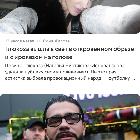
13 часов назад
Соня Жарова
Глюкоза вышла в свет в откровенном образе
и с ирокезом на голове
Певица Глюкоза (Наталья Чистякова-Ионова) снова
удивила публику своим появлением. На этот раз
артистка выбрала провокационный наряд — футболку с
принтом, имитирующим полуобнаженную грудь. Свой
образ Глюкоза