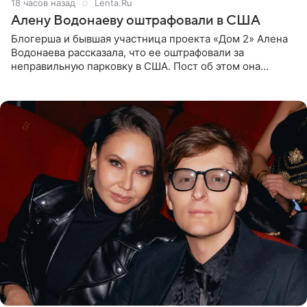
18 часов назад
Lenta.Ru
Алену Водонаеву оштрафовали в США
Блогерша и бывшая участница проекта «Дом 2» Алена
Водонаева рассказала, что ее оштрафовали за
неправильную парковку в США. Пост об этом она
опубликовала в своем Telegram-канале. Она заявила,
что во время отдыха