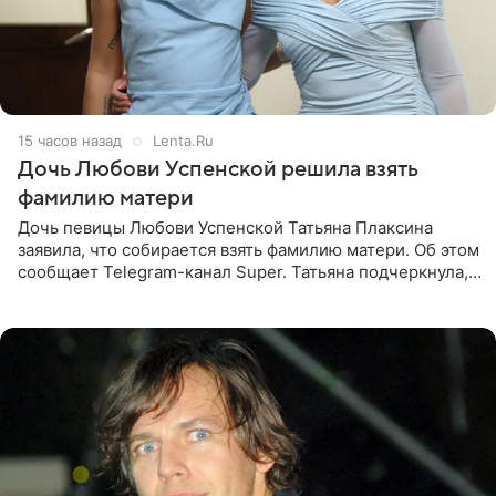
15 часов назад
Lenta.Ru
Дочь Любови Успенской решила взять
фамилию матери
Дочь певицы Любови Успенской Татьяна Плаксина
заявила, что собирается взять фамилию матери. Об этом
сообщает Telegram-канал Super. Татьяна подчеркнула,
что приняла решение о смене фамилии, поскольку
именно от