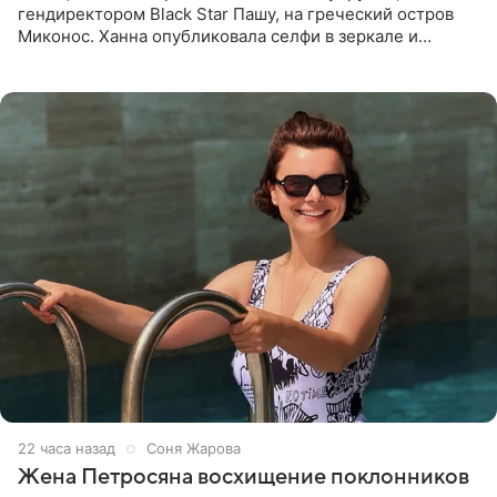
гендиректором Black Star Пашу, на греческий остров
Миконос. Ханна опубликовала селфи в зеркале и
призналась, что сейчас особенно довольна собой. По
словам певицы, она
22 часа назад
Соня Жарова
Жена Петросяна восхищение поклонников