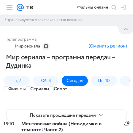
Фильмы онлайн
* транслируется московская сетка вещания
Телепрограмма
(
Сменить регион
)
Мир сериала
Мир сериала – программа передач –
Дудинка
Пт, 7
Сб, 8
Сегодня
Пн, 10
Вт,
Фильмы
Сериалы
Спорт
Показать прошедшие передачи
15:10
Ментовские войны (Невидимки в
темноте: Часть 2)