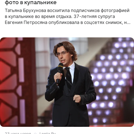
фото в купальнике
Татьяна Брухунова восхитила подписчиков фотографией
в купальнике во время отдыха. 37-летняя супруга
Евгения Петросяна опубликовала в соцсетях снимок, на
котором позирует у бассейна в белоснежном монокини
с
23 часа назад
Lenta.Ru