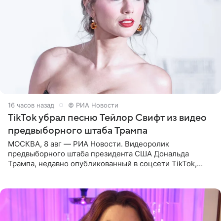
16 часов назад
© РИА Новости
TikTok убрал песню Тейлор Свифт из видео
предвыборного штаба Трампа
МОСКВА, 8 авг — РИА Новости. Видеоролик
предвыборного штаба президента США Дональда
Трампа, недавно опубликованный в соцсети TikTok,
остался без звуковой дорожки в виде песни August
(«Август») американской