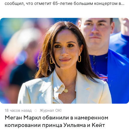
сообщил, что отметит 65-летие большим концертом в
Кремлевском дворце, а вместе с ним на сцену выйдут
его друзья —
18 часов назад
Журнал OK!
Меган Маркл обвинили в намеренном
копировании принца Уильяма и Кейт