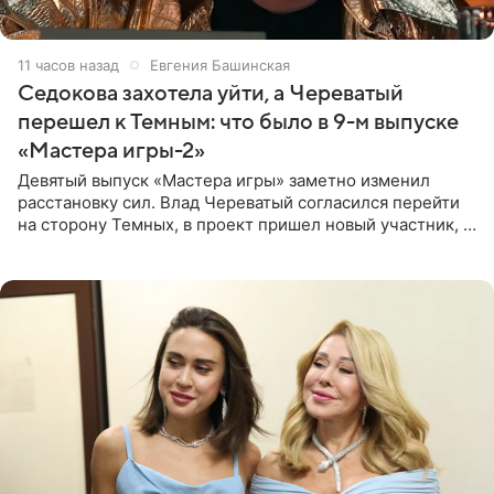
11 часов назад
Евгения Башинская
Седокова захотела уйти, а Череватый
перешел к Темным: что было в 9-м выпуске
«Мастера игры-2»
Девятый выпуск «Мастера игры» заметно изменил
расстановку сил. Влад Череватый согласился перейти
на сторону Темных, в проект пришел новый участник, а
Курбан Омаров и Анна Седокова оказались под таким
давлением.