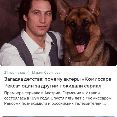
21 час назад
Мария Серяпова
Загадка детства: почему актеры «Комиссара
Рекса» один за другим покидали сериал
Премьера сериала в Австрии, Германии и Италии
состоялась в 1994 году. Спустя пять лет с «Комиссаром
Рексом» познакомили и российских телезрителей.
Необычайно умная собака мгновенно влюбляла в себя
публику. Но и