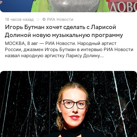
18 часов назад
© РИА Новости
Игорь Бутман хочет сделать с Ларисой
Долиной новую музыкальную программу
МОСКВА, 8 авг — РИА Новости. Народный артист
России, джазмен Игорь Бутман в интервью РИА Новости
назвал народную артистку Ларису Долину
великолепной певицей и рассказал о желании сделать с
ней новую совместную