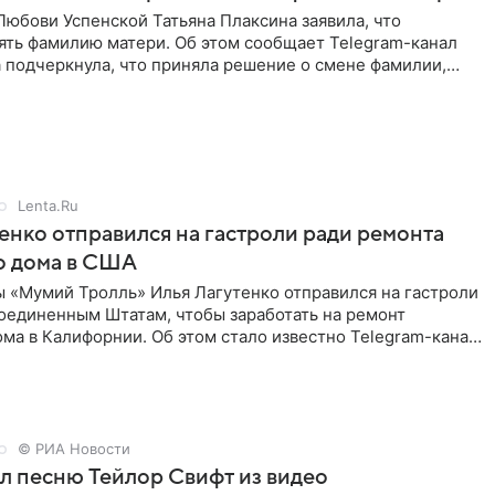
юбови Успенской Татьяна Плаксина заявила, что
ять фамилию матери. Об этом сообщает Telegram-канал
а подчеркнула, что приняла решение о смене фамилии,
енно от
Lenta.Ru
енко отправился на гастроли ради ремонта
о дома в США
ы «Мумий Тролль» Илья Лагутенко отправился на гастроли
Соединенным Штатам, чтобы заработать на ремонт
ма в Калифорнии. Об этом стало известно Telegram-каналу
х
© РИА Новости
ал песню Тейлор Свифт из видео