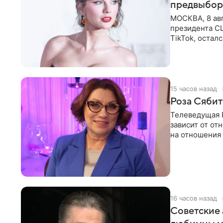
предвыбор
МОСКВА, 8 ав
президента С
TikTok, остал
американской
15 часов назад
Роза Сябит
Телеведущая Р
зависит от о
на отношения
канала на
16 часов назад
Советские 