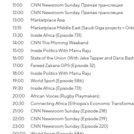
11:00
CNN Newsroom Sunday. Прямая трансляция
12:00
CNN Newsroom Sunday. Прямая трансляция
13:00
Marketplace Asia
13:15
Marketplace Middle East (Saudi Giga projects + Orb
13:30
Inside Africa (Episode 731)
14:00
CNN This Morning Weekend
15:00
Inside Politics With Manu Raju
16:00
State of the Union (With Jake Tapper and Dana Bas
17:00
Fareed Zakaria GPS (Episode 32)
18:00
Inside Politics With Manu Raju
19:00
World Sport (Episode 586)
19:30
Inside Africa (Episode 731)
20:00
African Voices (Rugby Playmakers)
20:30
Connecting Africa (Ethiopia's Economic Transforma
21:00
CNN Newsroom Sunday (Episode 218)
22:00
CNN Newsroom Sunday (Episode 219)
23:00
CNN Newsroom Sunday (Episode 220)
00:00
World Sport (Episode 586)