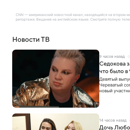
CNN — американский новостной канал, находящийся на втором м
репортажи. Вещание на английском языке. Смотрите полную телеп
Новости ТВ
9 часов назад
Седокова з
что было в
Девятый выпус
Череватый сог
новый участни
давлением.
14 часов назад
Дочь Любо