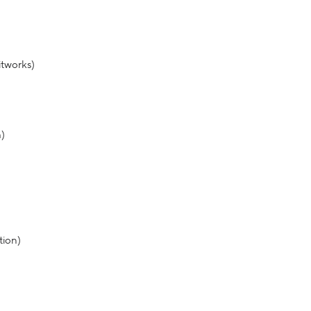
itworks)
h)
tion)