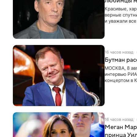
любимцы м
Красивые, ха
верные спутни
и уважали все
в
16 часов назад
Бутман рас
МОСКВА, 8 ав
интервью РИА
концертом в К
друзья —
16 часов назад
Меган Мар
принца Уи