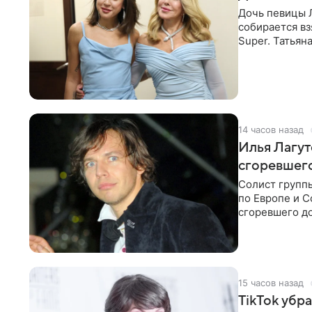
Дочь певицы Л
собирается вз
Super. Татьян
поскольку им
14 часов назад
Илья Лагут
сгоревшег
Солист групп
по Европе и 
сгоревшего до
Shot. В рамка
15 часов назад
TikTok убр