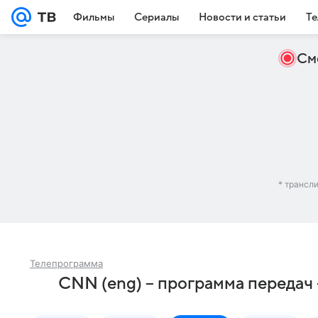
Фильмы
Сериалы
Новости и статьи
Те
См
* трансл
Телепрограмма
CNN (eng) – программа передач 