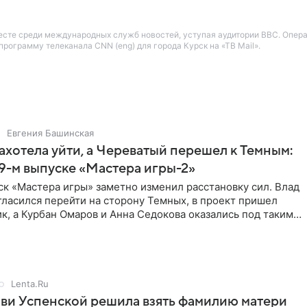
есте среди международных служб новостей, уступая аудитории BBC. Опер
рограмму телеканала CNN (eng) для города Курск на «ТВ Mail».
Евгения Башинская
ахотела уйти, а Череватый перешел к Темным:
 9-м выпуске «Мастера игры-2»
к «Мастера игры» заметно изменил расстановку сил. Влад
ласился перейти на сторону Темных, в проект пришел
к, а Курбан Омаров и Анна Седокова оказались под таким
Lenta.Ru
ви Успенской решила взять фамилию матери