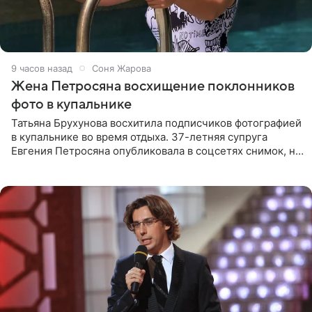
9 часов назад
Соня Жарова
Жена Петросяна восхищение поклонников
фото в купальнике
Татьяна Брухунова восхитила подписчиков фотографией
в купальнике во время отдыха. 37-летняя супруга
Евгения Петросяна опубликовала в соцсетях снимок, на
котором позирует у бассейна в белоснежном монокини
с