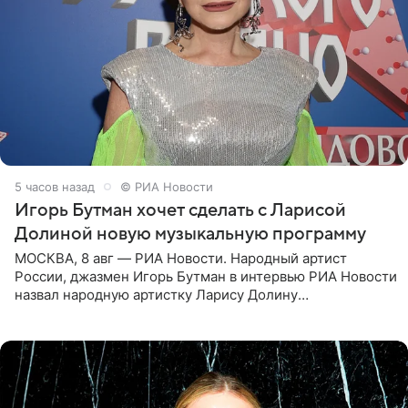
5 часов назад
© РИА Новости
Игорь Бутман хочет сделать с Ларисой
Долиной новую музыкальную программу
МОСКВА, 8 авг — РИА Новости. Народный артист
России, джазмен Игорь Бутман в интервью РИА Новости
назвал народную артистку Ларису Долину
великолепной певицей и рассказал о желании сделать с
ней новую совместную