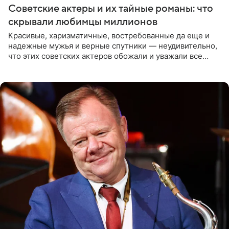
Советские актеры и их тайные романы: что
скрывали любимцы миллионов
Красивые, харизматичные, востребованные да еще и
надежные мужья и верные спутники — неудивительно,
что этих советских актеров обожали и уважали все
женщины большой страны, и наверняка не раз ставили
их в