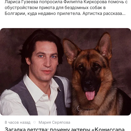
Лариса Гузеева попросила Филиппа Киркорова помочь с
обустройством приюта для бездомных собак в
Болгарии, куда недавно прилетела. Артистка рассказала
о местных волонтерах, которые временно забирают
животных к
8 часов назад
Мария Серяпова
Загадка детства: почему актеры «Комиссара