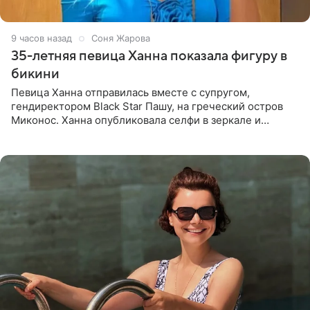
9 часов назад
Соня Жарова
35-летняя певица Ханна показала фигуру в
бикини
Певица Ханна отправилась вместе с супругом,
гендиректором Black Star Пашу, на греческий остров
Миконос. Ханна опубликовала селфи в зеркале и
призналась, что сейчас особенно довольна собой. По
словам певицы, она