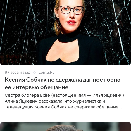
6 часов назад
Lenta.Ru
Ксения Собчак не сдержала данное гостю
ее интервью обещание
Сестра блогера Exile (настоящее имя — Илья Яцкевич)
Алина Яцкевич рассказала, что журналистка и
телеведущая Ксения Собчак не сдержала обещание,
которое дала ему во время интервью с ним. Об этом она
заявила в