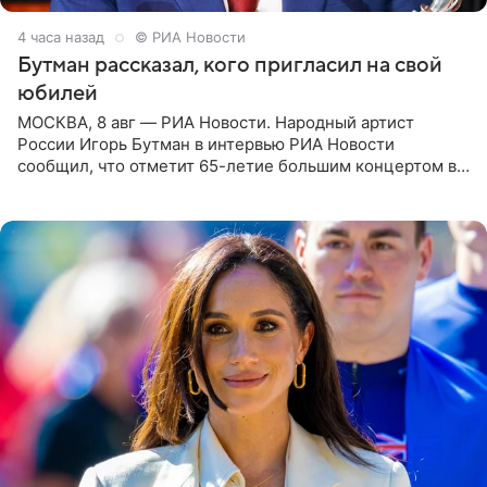
4 часа назад
© РИА Новости
Бутман рассказал, кого пригласил на свой
юбилей
МОСКВА, 8 авг — РИА Новости. Народный артист
России Игорь Бутман в интервью РИА Новости
сообщил, что отметит 65-летие большим концертом в
Кремлевском дворце, а вместе с ним на сцену выйдут
его друзья —