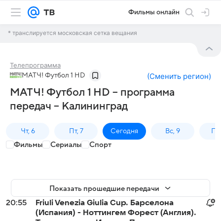
Фильмы онлайн
* транслируется московская сетка вещания
Телепрограмма
МАТЧ! Футбол 1 HD
(
Сменить регион
)
МАТЧ! Футбол 1 HD – программа
передач – Калининград
Чт, 6
Пт, 7
Сегодня
Вс, 9
Пн,
Фильмы
Сериалы
Спорт
Показать прошедшие передачи
20:55
Friuli Venezia Giulia Cup. Барселона
(Испания) - Ноттингем Форест (Англия).