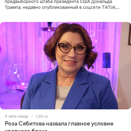
предвыборного штаба президента США Дональда
Трампа, недавно опубликованный в соцсети TikTok,
остался без звуковой дорожки в виде песни August
(«Август») американской
4 часа назад
Life.ru
Роза Сябитова назвала главное условие