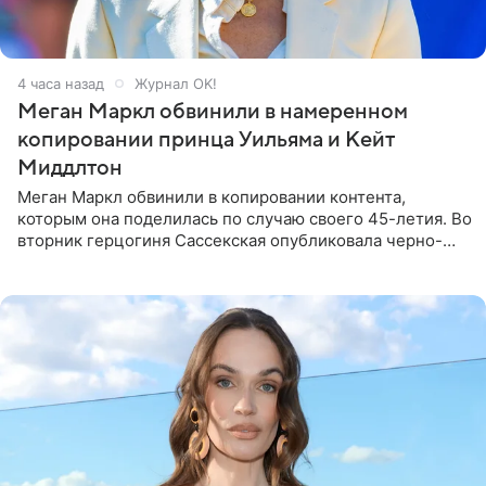
4 часа назад
Журнал OK!
Меган Маркл обвинили в намеренном
копировании принца Уильяма и Кейт
Миддлтон
Меган Маркл обвинили в копировании контента,
которым она поделилась по случаю своего 45-летия. Во
вторник герцогиня Сассекская опубликовала черно-
белую фотографию, на которой она прыгает в бассейн с
воздушными