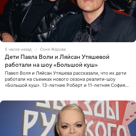
5 часов назад
Соня Жарова
Дети Павла Воли и Ляйсан Утяшевой
работали на шоу «Большой куш»
Павел Воля и Ляйсан Утяшева рассказали, что их дети
работали на съемках нового сезона реалити-шоу
«Большой куш». 13-летние Роберт и 11-летняя София
отправились вместе с родителями в Таиланд и успели
поработать