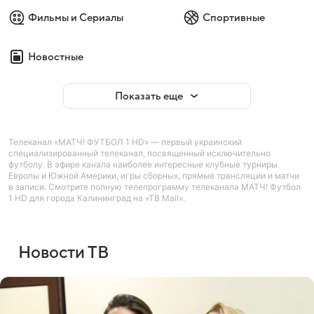
Фильмы и Сериалы
Спортивные
Новостные
Показать еще
Телеканал «МАТЧ! ФУТБОЛ 1 HD» — первый украинский
специализированный телеканал, посвященный исключительно
футболу. В эфире канала наиболее интересные клубные турниры
Европы и Южной Америки, игры сборных, прямые трансляции и матчи
в записи. Смотрите полную телепрограмму телеканала МАТЧ! Футбол
1 HD для города Калининград на «ТВ Mail».
Новости ТВ