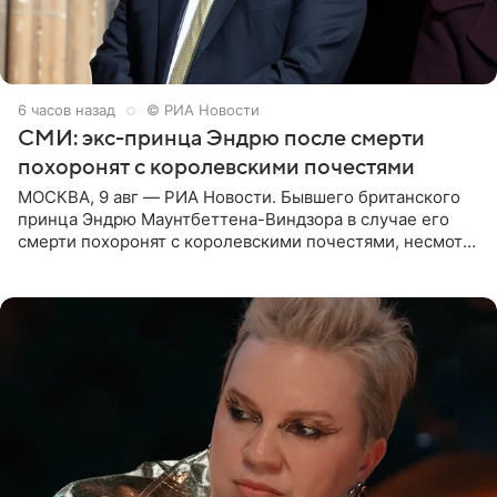
6 часов назад
© РИА Новости
СМИ: экс-принца Эндрю после смерти
похоронят с королевскими почестями
МОСКВА, 9 авг — РИА Новости. Бывшего британского
принца Эндрю Маунтбеттена-Виндзора в случае его
смерти похоронят с королевскими почестями, несмотря
на лишение всех титулов, сообщает Daily Mail со
ссылкой на