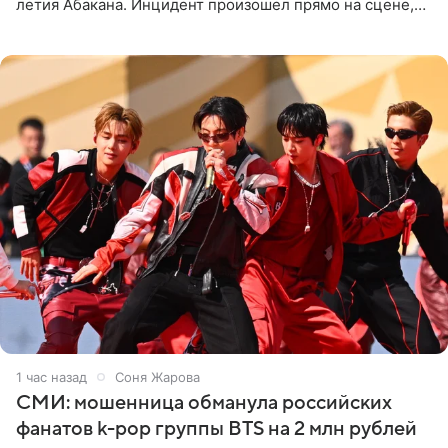
летия Абакана. Инцидент произошел прямо на сцене,
подробности сообщает «Абзац». Толпа поклонников
навалилась на
1 час назад
Соня Жарова
СМИ: мошенница обманула российских
фанатов k-pop группы BTS на 2 млн рублей