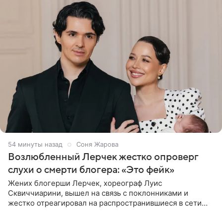
54 минуты назад
Соня Жарова
Возлюбленный Лерчек жестко опроверг
слухи о смерти блогера: «Это фейк»
Жених блогерши Лерчек, хореограф Луис
Сквиччиарини, вышел на связь с поклонниками и
жестко отреагировал на распространившиеся в сети
слухи о смерти Валерии Чекалиной. «Это фейк! Я в