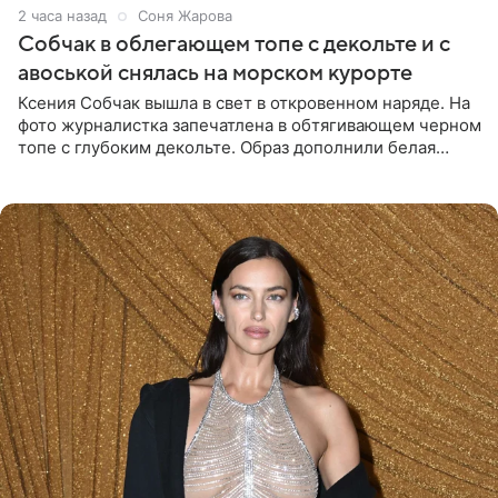
2 часа назад
Соня Жарова
Собчак в облегающем топе с декольте и с
авоськой снялась на морском курорте
Ксения Собчак вышла в свет в откровенном наряде. На
фото журналистка запечатлена в обтягивающем черном
топе с глубоким декольте. Образ дополнили белая
юбка-миди, вьетнамки на платформе и соломенная
шляпа.