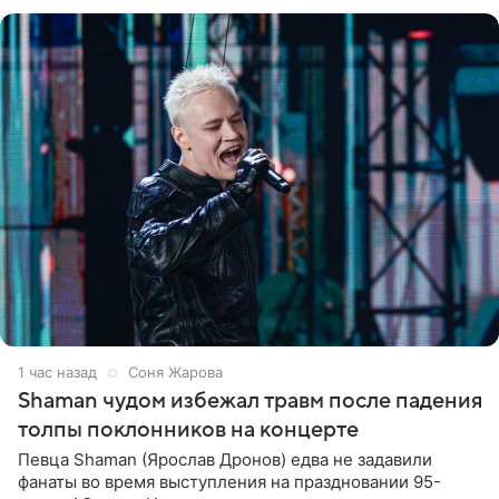
шоке, что такие люди
1 час назад
Соня Жарова
Shaman чудом избежал травм после падения
толпы поклонников на концерте
Певца Shaman (Ярослав Дронов) едва не задавили
фанаты во время выступления на праздновании 95-