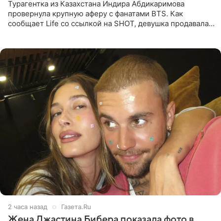
Турагентка из Казахстана Индира Абдикаримова
провернула крупную аферу с фанатами BTS. Как
сообщает Life со ссылкой на SHOT, девушка продавала
поддельные туры на концерт группы в Пусане. По
данным издания,
2 часа назад
Газета.Ru
Жена Джастина Бибера показала фото в