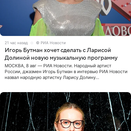
21 час назад
© РИА Новости
Игорь Бутман хочет сделать с Ларисой
Долиной новую музыкальную программу
МОСКВА, 8 авг — РИА Новости. Народный артист
России, джазмен Игорь Бутман в интервью РИА Новости
назвал народную артистку Ларису Долину
великолепной певицей и рассказал о желании сделать с
ней новую совместную