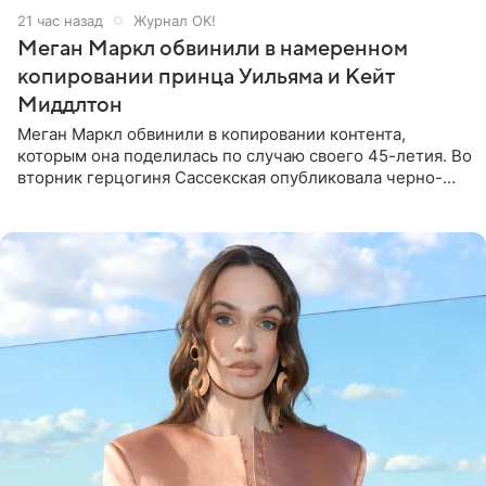
21 час назад
Журнал OK!
Меган Маркл обвинили в намеренном
копировании принца Уильяма и Кейт
Миддлтон
Меган Маркл обвинили в копировании контента,
которым она поделилась по случаю своего 45-летия. Во
вторник герцогиня Сассекская опубликовала черно-
белую фотографию, на которой она прыгает в бассейн с
воздушными