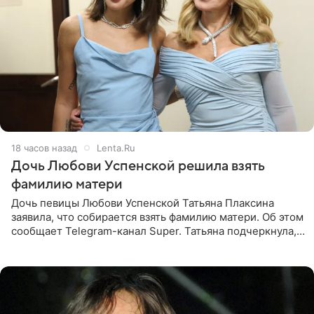
18 часов назад
Lenta.Ru
Дочь Любови Успенской решила взять
фамилию матери
Дочь певицы Любови Успенской Татьяна Плаксина
заявила, что собирается взять фамилию матери. Об этом
сообщает Telegram-канал Super. Татьяна подчеркнула,
что приняла решение о смене фамилии, поскольку
именно от