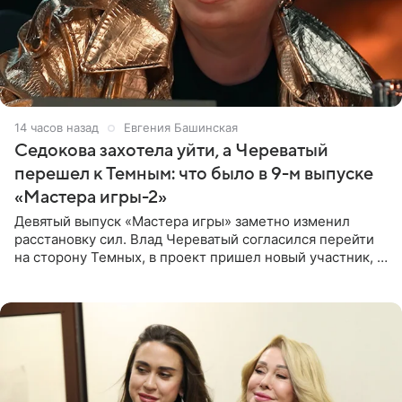
14 часов назад
Евгения Башинская
Седокова захотела уйти, а Череватый
перешел к Темным: что было в 9-м выпуске
«Мастера игры-2»
Девятый выпуск «Мастера игры» заметно изменил
расстановку сил. Влад Череватый согласился перейти
на сторону Темных, в проект пришел новый участник, а
Курбан Омаров и Анна Седокова оказались под таким
давлением.