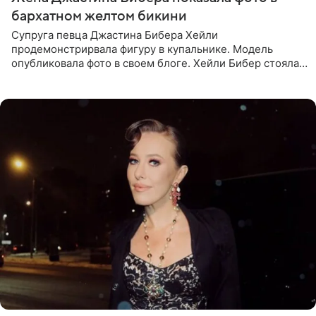
бархатном желтом бикини
Супруга певца Джастина Бибера Хейли
продемонстрирвала фигуру в купальнике. Модель
опубликовала фото в своем блоге. Хейли Бибер стояла
перед зеркалом в желтом крошечном бархатном
бикини, которое дополнила