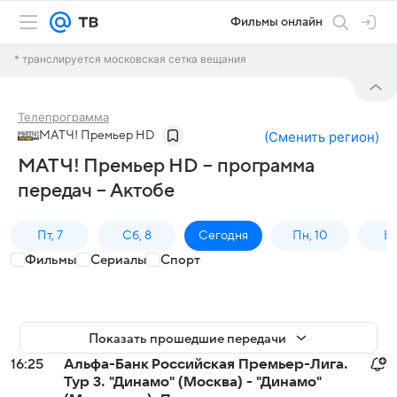
Фильмы онлайн
* транслируется московская сетка вещания
Телепрограмма
МАТЧ! Премьер HD
(
Сменить регион
)
МАТЧ! Премьер HD – программа
передач – Актобе
Пт, 7
Сб, 8
Сегодня
Пн, 10
Вт,
Фильмы
Сериалы
Спорт
Показать прошедшие передачи
16:25
Альфа-Банк Российская Премьер-Лига.
Тур 3. "Динамо" (Москва) - "Динамо"