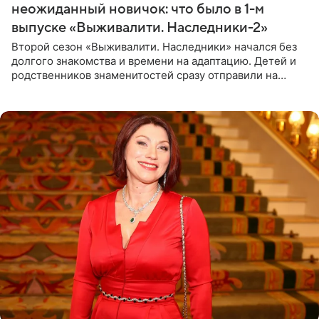
неожиданный новичок: что было в 1-м
выпуске «Выживалити. Наследники-2»
Второй сезон «Выживалити. Наследники» начался без
долгого знакомства и времени на адаптацию. Детей и
родственников знаменитостей сразу отправили на
тяжелое испытание, а уже через несколько дней в
лагере