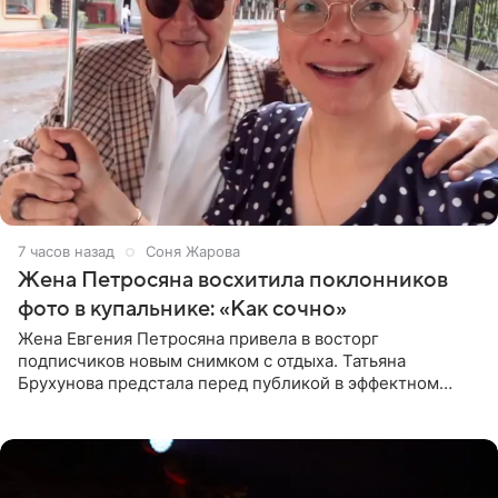
7 часов назад
Соня Жарова
Жена Петросяна восхитила поклонников
фото в купальнике: «Как сочно»
Жена Евгения Петросяна привела в восторг
подписчиков новым снимком с отдыха. Татьяна
Брухунова предстала перед публикой в эффектном
черно-сиреневом монокини, позируя прямо в бассейне.
«Ох, как сочно», «Татьяна,