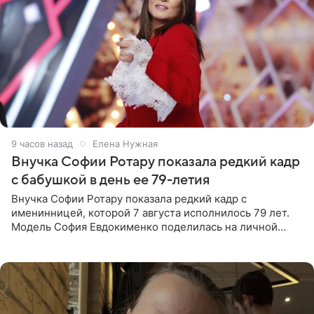
9 часов назад
Елена Нужная
Внучка Софии Ротару показала редкий кадр
с бабушкой в день ее 79-летия
Внучка Софии Ротару показала редкий кадр с
именинницей, которой 7 августа исполнилось 79 лет.
Модель София Евдокименко поделилась на личной
странице в социальной сети фотографией знаменитой
бабушки. На снимке