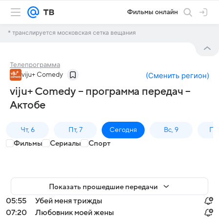
Фильмы онлайн
* транслируется московская сетка вещания
Телепрограмма
viju+ Comedy
(
Сменить регион
)
viju+ Comedy – программа передач –
Актобе
Чт, 6
Пт, 7
Сегодня
Вс, 9
Пн,
Фильмы
Сериалы
Спорт
Показать прошедшие передачи
05:55
Убей меня трижды
07:20
Любовник моей жены