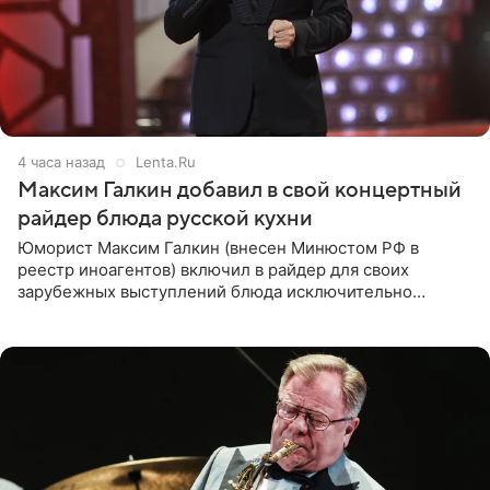
4 часа назад
Lenta.Ru
Максим Галкин добавил в свой концертный
райдер блюда русской кухни
Юморист Максим Галкин (внесен Минюстом РФ в
реестр иноагентов) включил в райдер для своих
зарубежных выступлений блюда исключительно
русской кухни. Об этом сообщает РИА Новости.
Согласно документу, в гримерную