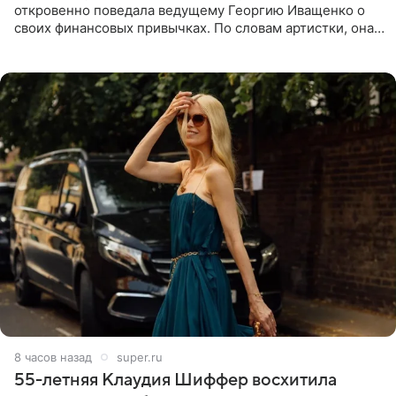
откровенно поведала ведущему Георгию Иващенко о
своих финансовых привычках. По словам артистки, она
давно перестала следить за тратами и может позволить
себе жить,
8 часов назад
super.ru
55-летняя Клаудия Шиффер восхитила