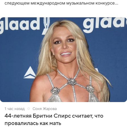
следующем международном музыкальном конкурсе
«Интервидение» могла бы представить молодая певица
Варвара Убель, так
1 час назад
Соня Жарова
44-летняя Бритни Спирс считает, что
провалилась как мать