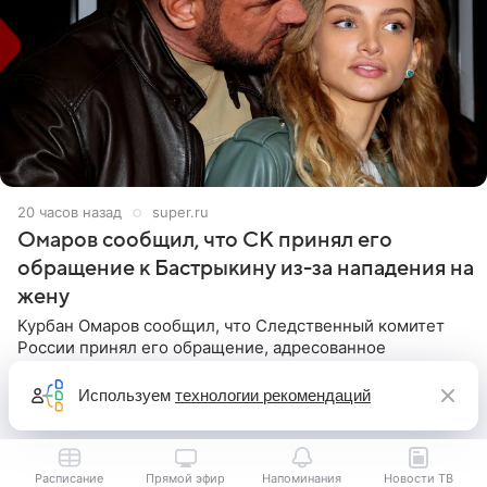
20 часов назад
super.ru
Омаров сообщил, что СК принял его
обращение к Бастрыкину из-за нападения на
жену
Курбан Омаров сообщил, что Следственный комитет
России принял его обращение, адресованное
председателю ведомства Александру Бастрыкину.
Бизнесмен опубликовал ответ Информационного
Используем
технологии рекомендаций
центра СК в личном блоге. В
Расписание
Прямой эфир
Напоминания
Новости ТВ