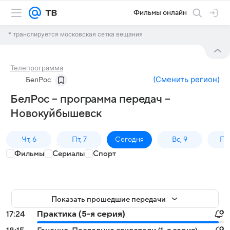
Фильмы онлайн
* транслируется московская сетка вещания
Телепрограмма
(
Сменить регион
)
БелРос
БелРос – программа передач –
Новокуйбышевск
Чт, 6
Пт, 7
Сегодня
Вс, 9
Пн,
Фильмы
Сериалы
Спорт
Показать прошедшие передачи
17:24
Практика (5-я серия)