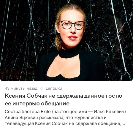
43 минуты назад
Lenta.Ru
Ксения Собчак не сдержала данное гостю
ее интервью обещание
Сестра блогера Exile (настоящее имя — Илья Яцкевич)
Алина Яцкевич рассказала, что журналистка и
телеведущая Ксения Собчак не сдержала обещание,
которое дала ему во время интервью с ним. Об этом она