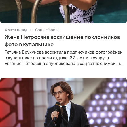
4 часа назад
Соня Жарова
Жена Петросяна восхищение поклонников
фото в купальнике
Татьяна Брухунова восхитила подписчиков фотографией
в купальнике во время отдыха. 37-летняя супруга
Евгения Петросяна опубликовала в соцсетях снимок, на
котором позирует у бассейна в белоснежном монокини
с