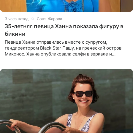
3 часа назад
Соня Жарова
35-летняя певица Ханна показала фигуру в
бикини
Певица Ханна отправилась вместе с супругом,
гендиректором Black Star Пашу, на греческий остров
Миконос. Ханна опубликовала селфи в зеркале и
призналась, что сейчас особенно довольна собой. По
словам певицы, она