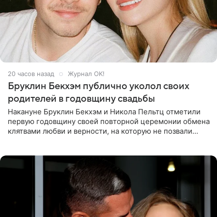
20 часов назад
Журнал OK!
Бруклин Бекхэм публично уколол своих
родителей в годовщину свадьбы
Накануне Бруклин Бекхэм и Никола Пельтц отметили
первую годовщину своей повторной церемонии обмена
клятвами любви и верности, на которую не позвали
никого из клана Бекхэм. По словам инсайдеров, пара
считает это