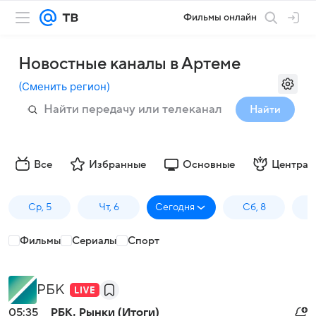
Фильмы онлайн
Новостные каналы в Артеме
(
Сменить регион
)
Найти
Все
Избранные
Основные
Централ
Ср, 5
Чт, 6
Сегодня
Сб, 8
Фильмы
Сериалы
Спорт
РБК
05:35
РБК. Рынки (Итоги)