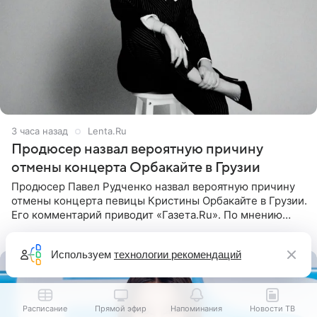
3 часа назад
Lenta.Ru
Продюсер назвал вероятную причину
отмены концерта Орбакайте в Грузии
Продюсер Павел Рудченко назвал вероятную причину
отмены концерта певицы Кристины Орбакайте в Грузии.
Его комментарий приводит «Газета.Ru». По мнению
медиаменеджера, на решение администрации Батума
могли
Используем
технологии рекомендаций
Расписание
Прямой эфир
Напоминания
Новости ТВ