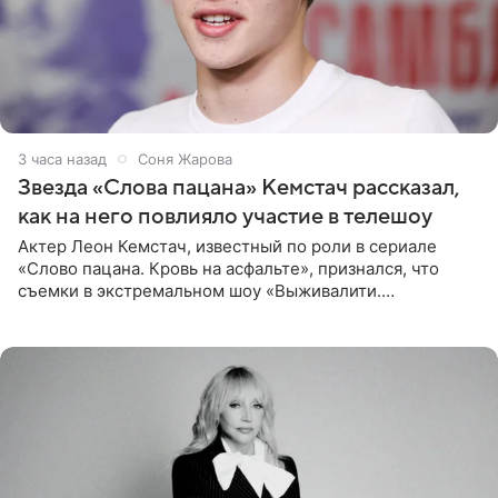
3 часа назад
Соня Жарова
Звезда «Слова пацана» Кемстач рассказал,
как на него повлияло участие в телешоу
Актер Леон Кемстач, известный по роли в сериале
«Слово пацана. Кровь на асфальте», признался, что
съемки в экстремальном шоу «Выживалити.
Наследники» кардинально повлияли на его образ жизни.
Подробностями он