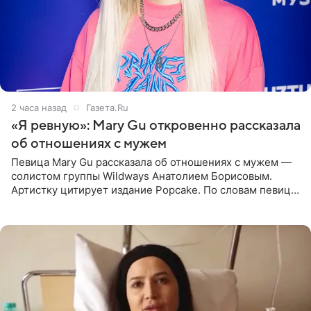
2 часа назад
Газета.Ru
«Я ревную»: Mary Gu откровенно рассказала
об отношениях с мужем
Певица Mary Gu рассказала об отношениях с мужем —
солистом группы Wildways Анатолием Борисовым.
Артистку цитирует издание Popcake. По словам певицы,
залог любви — это принять недостатки другого
человека. Также