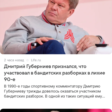
2 часа назад
Life.ru
Дмитрий Губерниев признался, что
участвовал в бандитских разборках в лихие
90-е
В 1990-е годы спортивному комментатору Дмитрию
Губерниеву трижды довелось оказаться участником
бандитских разборок. В одной из таких ситуаций ему
выдали тяжелый предмет и приказали вступить в драку,
однако он