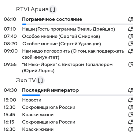
RTVi Архив
06:10
Пограничное состояние
07:10
Наши (Гость программы Эмиль Дрейцер)
07:40
Особое мнение (Сергей Смирнов)
08:20
Особое мнение (Сергей Удальцов)
09:00
Нам надо поговорить (О том, как поддержать
свой иммунитет)
09:55
"В Нью-Йорке" с Виктором Топаллером
(Юрий Лорес)
Эхо TV
04:30
Последний император
15:00
Новости
15:30
Сокровища юга России
15:45
Краски жизни
16:15
Сокровища юга России
16:30
Краски жизни