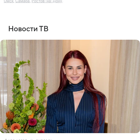
Омск
,
Самара
,
Ростов-на-Дону
.
Новости ТВ