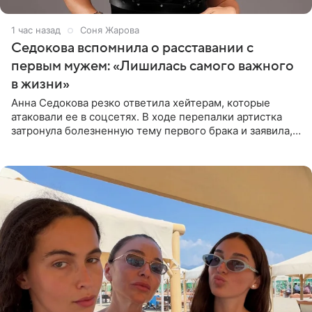
1 час назад
Соня Жарова
Седокова вспомнила о расставании с
первым мужем: «Лишилась самого важного
в жизни»
Анна Седокова резко ответила хейтерам, которые
атаковали ее в соцсетях. В ходе перепалки артистка
затронула болезненную тему первого брака и заявила,
что чужие судьбы — не ее зона ответственности. От
Валентина