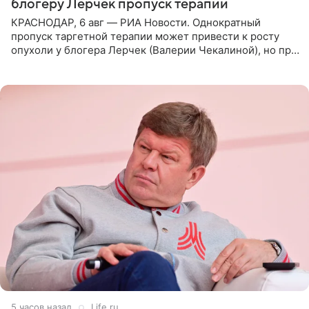
блогеру Лерчек пропуск терапии
КРАСНОДАР, 6 авг — РИА Новости. Однократный
пропуск таргетной терапии может привести к росту
опухоли у блогера Лерчек (Валерии Чекалиной), но при
оперативном возобновлении лечения ущерб здоровью
не критичен,
5 часов назад
Life.ru