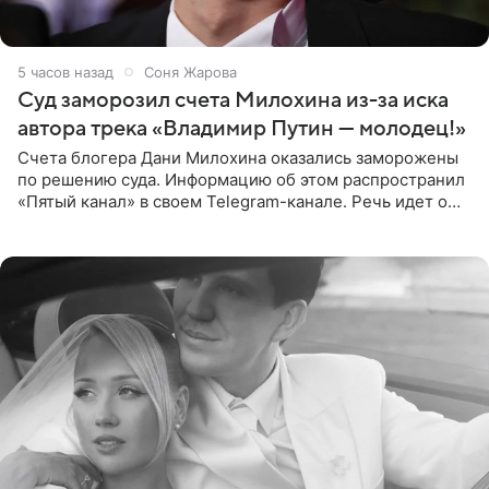
5 часов назад
Соня Жарова
Суд заморозил счета Милохина из-за иска
автора трека «Владимир Путин — молодец!»
Счета блогера Дани Милохина оказались заморожены
по решению суда. Информацию об этом распространил
«Пятый канал» в своем Telegram-канале. Речь идет о
сумме в 407,2 тыс. рублей. Причиной разбирательства
стал