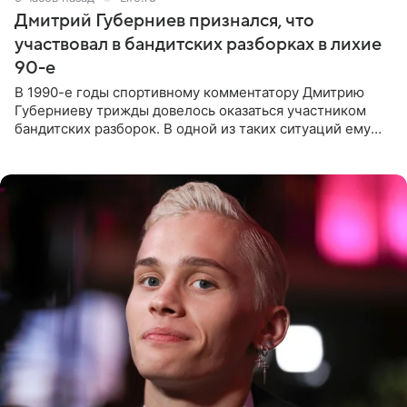
Дмитрий Губерниев признался, что
участвовал в бандитских разборках в лихие
90-е
В 1990-е годы спортивному комментатору Дмитрию
Губерниеву трижды довелось оказаться участником
бандитских разборок. В одной из таких ситуаций ему
выдали тяжелый предмет и приказали вступить в драку,
однако он