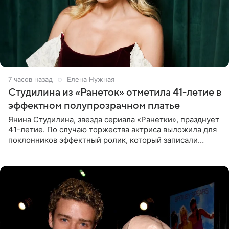
7 часов назад
Елена Нужная
Студилина из «Ранеток» отметила 41-летие в
эффектном полупрозрачном платье
Янина Студилина, звезда сериала «Ранетки», празднует
41-летие. По случаю торжества актриса выложила для
поклонников эффектный ролик, который записали
прошлой ночью. В кадре артистка предстала в
вечернем