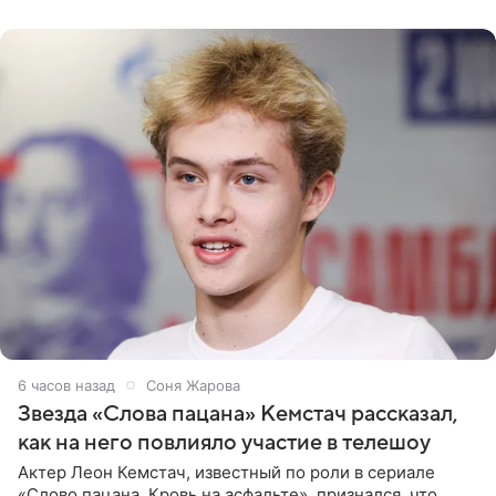
домам». По
6 часов назад
Соня Жарова
Звезда «Слова пацана» Кемстач рассказал,
как на него повлияло участие в телешоу
Актер Леон Кемстач, известный по роли в сериале
«Слово пацана. Кровь на асфальте», признался, что