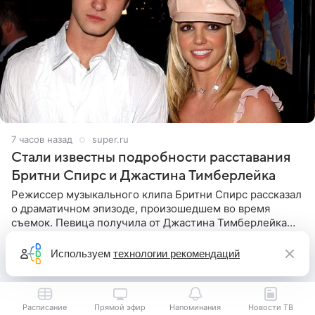
7 часов назад
super.ru
Стали известны подробности расставания
Бритни Спирс и Джастина Тимберлейка
Режиссер музыкального клипа Бритни Спирс рассказал
о драматичном эпизоде, произошедшем во время
съемок. Певица получила от Джастина Тимберлейка
сообщение о расставании прямо на площадке. По
словам постановщика,
Используем
технологии рекомендаций
Расписание
Прямой эфир
Напоминания
Новости ТВ