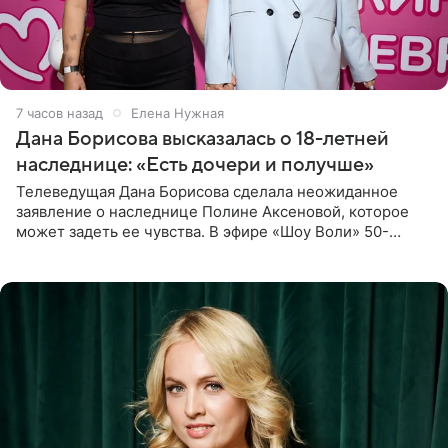
7 часов назад
Елена Нужная
Дана Борисова высказалась о 18-летней
наследнице: «Есть дочери и получше»
Телеведущая Дана Борисова сделала неожиданное
заявление о наследнице Полине Аксеновой, которое
может задеть ее чувства. В эфире «Шоу Воли» 50-
летняя знаменитость откровенно призналась, что не
считает свою дочь