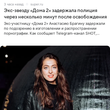
3 часа назад
super.ru
Экс‑звезду «Дома 2» задержала полиция
через несколько минут после освобождения
Экс‑участницу «Дома 2» Анастасию Брагину задержали
по подозрению в изготовлении и распространении
порнографии. Как сообщает Telegram-канал SHOT,
девушка может оказаться в СИЗО. Следствие
ходатайствует об