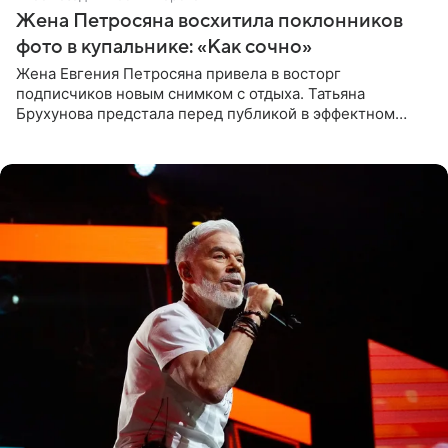
Жена Петросяна восхитила поклонников
фото в купальнике: «Как сочно»
Жена Евгения Петросяна привела в восторг
подписчиков новым снимком с отдыха. Татьяна
Брухунова предстала перед публикой в эффектном
черно-сиреневом монокини, позируя прямо в бассейне.
«Ох, как сочно», «Татьяна,