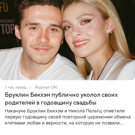
1 час назад
Журнал OK!
Бруклин Бекхэм публично уколол своих
родителей в годовщину свадьбы
Накануне Бруклин Бекхэм и Никола Пельтц отметили
первую годовщину своей повторной церемонии обмена
клятвами любви и верности, на которую не позвали
никого из клана Бекхэм. По словам инсайдеров, пара
считает это