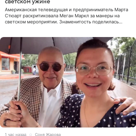
светском ужине
Американская телеведущая и предприниматель Марта
Стюарт раскритиковала Меган Маркл за манеры на
светском мероприятии. Знаменитость поделилась
деталями личной встречи с герцогиней Сассекской,
пишет PageSix. По
1 час назад
Соня Жарова