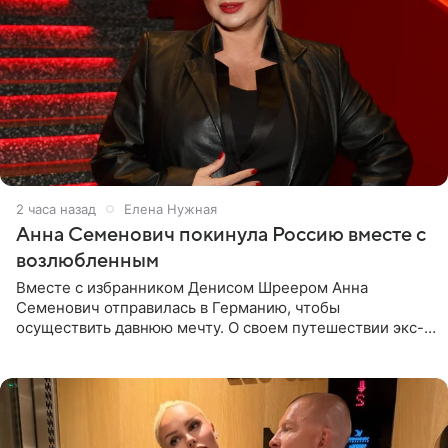
2 часа назад
Елена Нужная
Анна Семенович покинула Россию вместе с
возлюбленным
Вместе с избранником Денисом Шреером Анна
Семенович отправилась в Германию, чтобы
осуществить давнюю мечту. О своем путешествии экс-
солистка «Блестящих» рассказала поклонникам на
личной странице в социальной