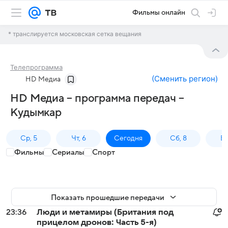
Фильмы онлайн
* транслируется московская сетка вещания
Телепрограмма
(
Сменить регион
)
HD Медиа
HD Медиа – программа передач –
Кудымкар
Ср, 5
Чт, 6
Сегодня
Сб, 8
Вс
Фильмы
Сериалы
Спорт
Показать прошедшие передачи
23:36
Люди и метамиры (Британия под
прицелом дронов: Часть 5-я)