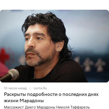
Безрукова пропустит 15 спектаклей — восемь показов
«Женитьбы Фигаро»,
10 часов назад
Lenta.Ru
Раскрыты подробности о последних днях
жизни Марадоны
Массажист Диего Марадоны Николя Таффарель