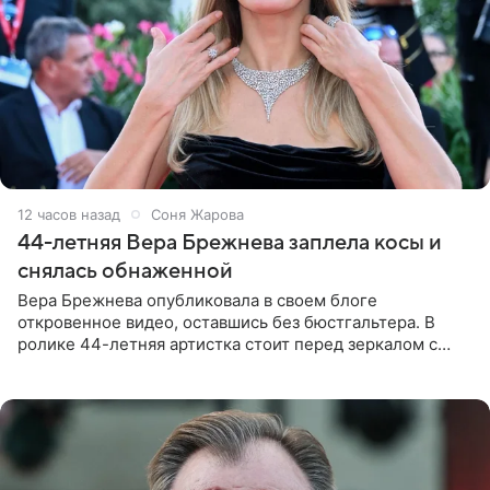
12 часов назад
Соня Жарова
44-летняя Вера Брежнева заплела косы и
снялась обнаженной
Вера Брежнева опубликовала в своем блоге
откровенное видео, оставшись без бюстгальтера. В
ролике 44-летняя артистка стоит перед зеркалом с
обнаженной грудью. Волосы певица собрала в косы и
надела головной убор.