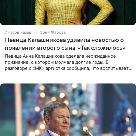
7 часов назад
Соня Жарова
Певица Калашникова удивила новостью о
появлении второго сына: «Так сложилось»
Певица Анна Калашникова сделала неожиданное
признание, о котором молчала долгие годы. В
разговоре с «МК» артистка сообщила, что воспитывает
не одного, а сразу двух сыновей. «На самом деле я
всегда мечтала, что