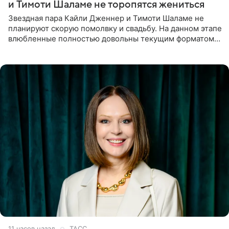
и Тимоти Шаламе не торопятся жениться
Звездная пара Кайли Дженнер и Тимоти Шаламе не
планируют скорую помолвку и свадьбу. На данном этапе
влюбленные полностью довольны текущим форматом
своих отношений и сознательно не хотят торопить
события. Сейчас
11 часов назад
ТАСС