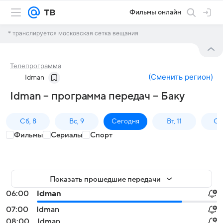
Фильмы онлайн
* транслируется московская сетка вещания
Телепрограмма
(
Сменить регион
)
Idman
Idman – программа передач – Баку
Сб, 8
Вс, 9
Сегодня
Вт, 11
Ср,
Фильмы
Сериалы
Спорт
Показать прошедшие передачи
06:00
Idman
07:00
Idman
08:00
Idman