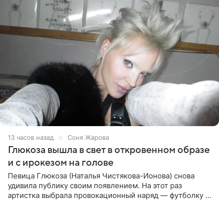
13 часов назад
Соня Жарова
Глюкоза вышла в свет в откровенном образе
и с ирокезом на голове
Певица Глюкоза (Наталья Чистякова-Ионова) снова
удивила публику своим появлением. На этот раз
артистка выбрала провокационный наряд — футболку с
принтом, имитирующим полуобнаженную грудь. Свой
образ Глюкоза