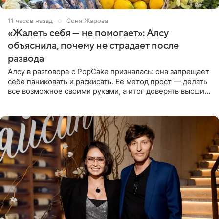
11 часов назад
Соня Жарова
«Жалеть себя — не помогает»: Алсу
объяснила, почему не страдает после
развода
Алсу в разговоре с PopCake призналась: она запрещает
себе паниковать и раскисать. Ее метод прост — делать
все возможное своими руками, а итог доверять высшим
силам. Певица утверждает, что истерики и потеря