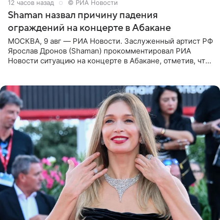
12 часов назад
© РИА Новости
Shaman назвал причину падения
ограждений на концерте в Абакане
МОСКВА, 9 авг — РИА Новости. Заслуженный артист РФ
Ярослав Дронов (Shaman) прокомментировал РИА
Новости ситуацию на концерте в Абакане, отметив, что
во время исполнения песни «Братья-славяне» он
обменивался