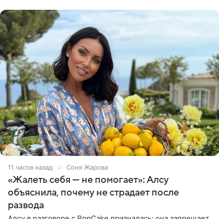
Московского
11 часов назад
Соня Жарова
«Жалеть себя — не помогает»: Алсу
объяснила, почему не страдает после
развода
Алсу в разговоре с PopCake призналась: она запрещает