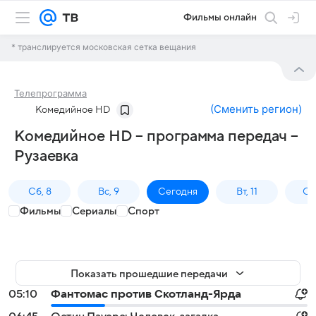
Фильмы онлайн
* транслируется московская сетка вещания
Телепрограмма
(
Сменить регион
)
Комедийное HD
Комедийное HD – программа передач –
Рузаевка
Сб, 8
Вс, 9
Сегодня
Вт, 11
Ср,
Фильмы
Сериалы
Спорт
Показать прошедшие передачи
05:10
Фантомас против Скотланд-Ярда