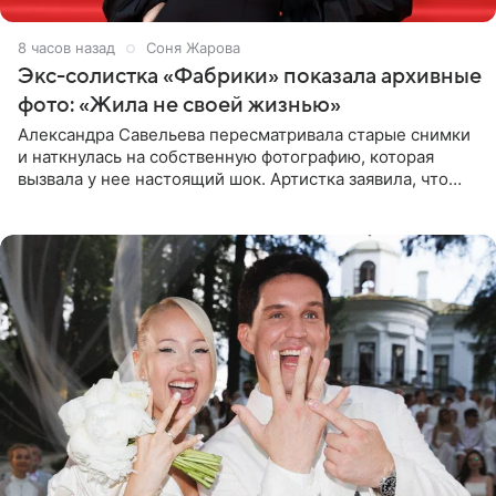
8 часов назад
Соня Жарова
Экс-солистка «Фабрики» показала архивные
фото: «Жила не своей жизнью»
Александра Савельева пересматривала старые снимки
и наткнулась на собственную фотографию, которая
вызвала у нее настоящий шок. Артистка заявила, что
пропасть между ее прошлым и нынешним обликом
огромна. При