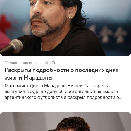
10 часов назад
Lenta.Ru
Раскрыты подробности о последних днях
жизни Марадоны
Массажист Диего Марадоны Николя Таффарель
выступил в суде по делу об обстоятельствах смерти
аргентинского футболиста и раскрыл подробности о
последних днях его жизни. Его слова приводит AFP. На
заседании