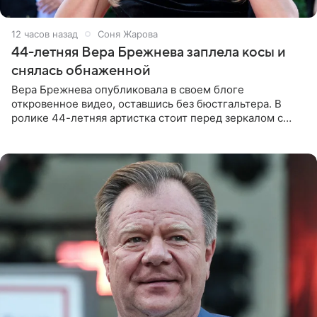
12 часов назад
Соня Жарова
44-летняя Вера Брежнева заплела косы и
снялась обнаженной
Вера Брежнева опубликовала в своем блоге
откровенное видео, оставшись без бюстгальтера. В
ролике 44-летняя артистка стоит перед зеркалом с
обнаженной грудью. Волосы певица собрала в косы и
надела головной убор.