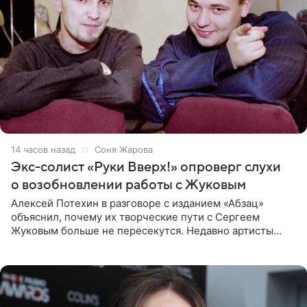
14 часов назад
Соня Жарова
Экс-солист «Руки Вверх!» опроверг слухи
о возобновлении работы с Жуковым
Алексей Потехин в разговоре с изданием «Абзац»
объяснил, почему их творческие пути с Сергеем
Жуковым больше не пересекутся. Недавно артисты
воссоединились на большом концерте «30 нам уже!»,
который прошел в