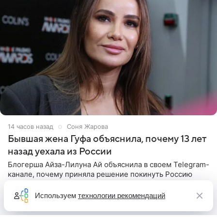
14 часов назад
Соня Жарова
Бывшая жена Гуфа объяснила, почему 13 лет
назад уехала из России
Блогерша Айза-Лилуна Ай объяснила в своем Telegram-
канале, почему приняла решение покинуть Россию
вместе с детьми 13 лет назад. Одной из ключевых
причин переезда на Бали стало желание оградить
Используем
технологии рекомендаций
старшего сына от