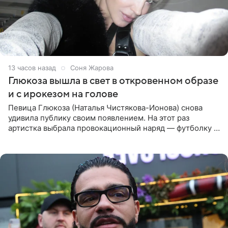
13 часов назад
Соня Жарова
Глюкоза вышла в свет в откровенном образе
и с ирокезом на голове
Певица Глюкоза (Наталья Чистякова-Ионова) снова
удивила публику своим появлением. На этот раз
артистка выбрала провокационный наряд — футболку с
принтом, имитирующим полуобнаженную грудь. Свой
образ Глюкоза