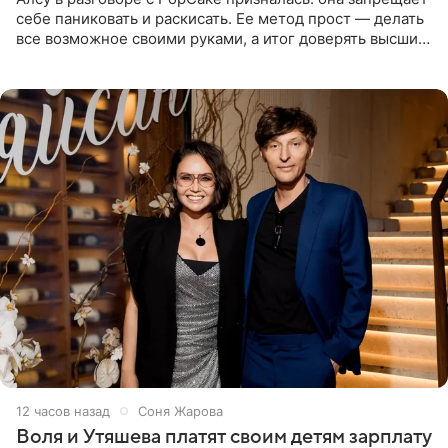
себе паниковать и раскисать. Ее метод прост — делать
все возможное своими руками, а итог доверять высшим
силам. Певица утверждает, что истерики и потеря
12 часов назад
Соня Жарова
Воля и Утяшева платят своим детям зарплату