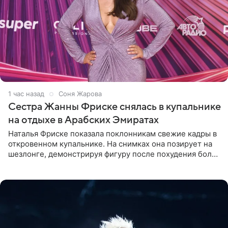
1 час назад
Соня Жарова
Сестра Жанны Фриске снялась в купальнике
на отдыхе в Арабских Эмиратах
Наталья Фриске показала поклонникам свежие кадры в
откровенном купальнике. На снимках она позирует на
шезлонге, демонстрируя фигуру после похудения более
чем на десять килограммов. В подписи к посту