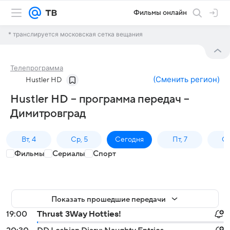
Фильмы онлайн
* транслируется московская сетка вещания
Телепрограмма
(
Сменить регион
)
Hustler HD
Hustler HD – программа передач –
Димитровград
Вт, 4
Ср, 5
Сегодня
Пт, 7
Сб
Фильмы
Сериалы
Спорт
Показать прошедшие передачи
19:00
Thrust 3Way Hotties!