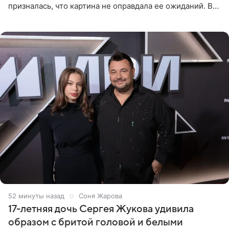
призналась, что картина не оправдала ее ожиданий. В
личном блоге модель рассказала, что они с компанией
не стали
52 минуты назад
Соня Жарова
17-летняя дочь Сергея Жукова удивила
образом с бритой головой и белыми