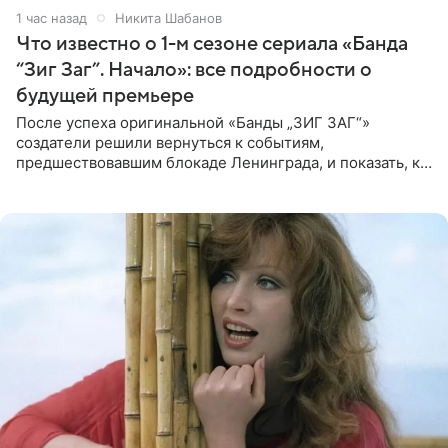
1 час назад
Никита Шабанов
Что известно о 1-м сезоне сериала «Банда
“Зиг Заг”. Начало»: все подробности о
будущей премьере
После успеха оригинальной «Банды „ЗИГ ЗАГ“»
создатели решили вернуться к событиям,
предшествовавшим блокаде Ленинграда, и показать, как
появилась преступная группировка, ставшая одной из
главных угроз для