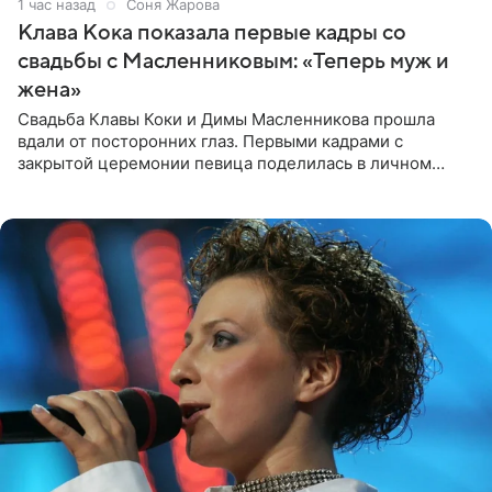
1 час назад
Соня Жарова
Клава Кока показала первые кадры со
свадьбы с Масленниковым: «Теперь муж и
жена»
Свадьба Клавы Коки и Димы Масленникова прошла
вдали от посторонних глаз. Первыми кадрами с
закрытой церемонии певица поделилась в личном
блоге. Артистка выложила серию свадебных снимков и
оставила лаконичную