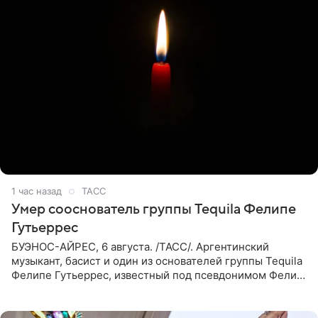
1 час назад
ТАСС
Умер сооснователь группы Tequila Фелипе
Гутьеррес
БУЭНОС-АЙРЕС, 6 августа. /ТАСС/. Аргентинский
музыкант, басист и один из основателей группы Tequila
Фелипе Гутьеррес, известный под псевдонимом Фелипе
Липе, умер на 69-м году жизни. Об этом сообщил его
бывший