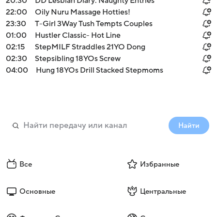
20:30
DD Lesbian Diary: Naughty Entries
22:00
Oily Nuru Massage Hotties!
23:30
T-Girl 3Way Tush Tempts Couples
01:00
Hustler Classic- Hot Line
02:15
StepMILF Straddles 21YO Dong
02:30
Stepsibling 18YOs Screw
04:00
Hung 18YOs Drill Stacked Stepmoms
Найти
Все
Избранные
Основные
Центральные