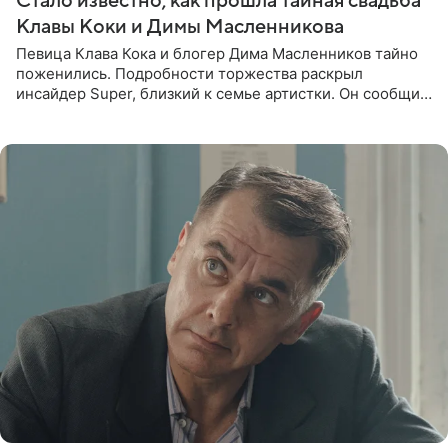
Стало известно, как прошла тайная свадьба
Клавы Коки и Димы Масленникова
Певица Клава Кока и блогер Дима Масленников тайно
поженились. Подробности торжества раскрыл
инсайдер Super, близкий к семье артистки. Он сообщил,
что отец невесты остался в полном восторге от
праздника.