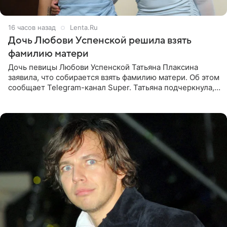
16 часов назад
Lenta.Ru
Дочь Любови Успенской решила взять
фамилию матери
Дочь певицы Любови Успенской Татьяна Плаксина
заявила, что собирается взять фамилию матери. Об этом
сообщает Telegram-канал Super. Татьяна подчеркнула,
что приняла решение о смене фамилии, поскольку
именно от