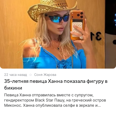
22 часа назад
Соня Жарова
35-летняя певица Ханна показала фигуру в
бикини
Певица Ханна отправилась вместе с супругом,
гендиректором Black Star Пашу, на греческий остров
Миконос. Ханна опубликовала селфи в зеркале и
призналась, что сейчас особенно довольна собой. По
словам певицы, она