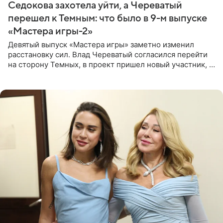
Седокова захотела уйти, а Череватый
перешел к Темным: что было в 9-м выпуске
«Мастера игры-2»
Девятый выпуск «Мастера игры» заметно изменил
расстановку сил. Влад Череватый согласился перейти
на сторону Темных, в проект пришел новый участник, а
Курбан Омаров и Анна Седокова оказались под таким
давлением.