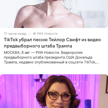
17 часов назад
© РИА Новости
TikTok убрал песню Тейлор Свифт из видео
предвыборного штаба Трампа
МОСКВА, 8 авг — РИА Новости. Видеоролик
предвыборного штаба президента США Дональда
Трампа, недавно опубликованный в соцсети TikTok,
остался без звуковой дорожки в виде песни August
(«Август») американской