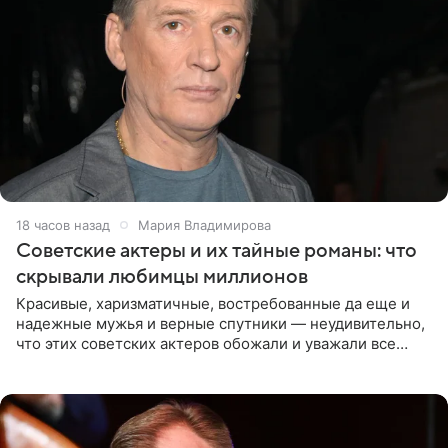
18 часов назад
Мария Владимирова
Советские актеры и их тайные романы: что
скрывали любимцы миллионов
Красивые, харизматичные, востребованные да еще и
надежные мужья и верные спутники — неудивительно,
что этих советских актеров обожали и уважали все
женщины большой страны, и наверняка не раз ставили
их в