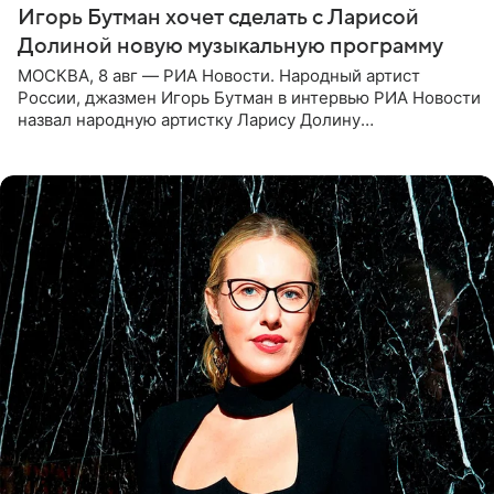
Игорь Бутман хочет сделать с Ларисой
Долиной новую музыкальную программу
МОСКВА, 8 авг — РИА Новости. Народный артист
России, джазмен Игорь Бутман в интервью РИА Новости
назвал народную артистку Ларису Долину
великолепной певицей и рассказал о желании сделать с
ней новую совместную