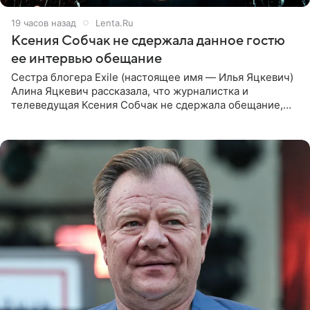
19 часов назад
Lenta.Ru
Ксения Собчак не сдержала данное гостю
ее интервью обещание
Сестра блогера Exile (настоящее имя — Илья Яцкевич)
Алина Яцкевич рассказала, что журналистка и
телеведущая Ксения Собчак не сдержала обещание,
которое дала ему во время интервью с ним. Об этом она
заявила в