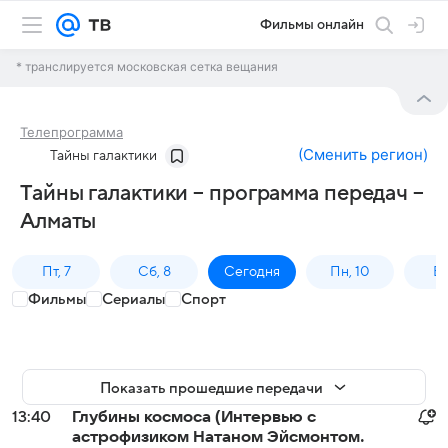
Фильмы онлайн
* транслируется московская сетка вещания
Телепрограмма
(
Сменить регион
)
Тайны галактики
Тайны галактики – программа передач –
Алматы
Пт, 7
Сб, 8
Сегодня
Пн, 10
Вт,
Фильмы
Сериалы
Спорт
Показать прошедшие передачи
13:40
Глубины космоса (Интервью с
астрофизиком Натаном Эйсмонтом.