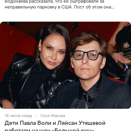
Водонаева рассказала, что ее оштрафовали за
неправильную парковку в США. Пост об этом она
опубликовала в своем Telegram-канале. Она заявила,
что во время отдыха
18 часов назад
Соня Жарова
Дети Павла Воли и Ляйсан Утяшевой
работали на шоу «Большой куш»