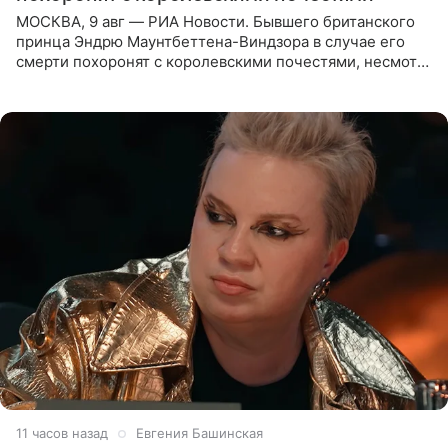
МОСКВА, 9 авг — РИА Новости. Бывшего британского
принца Эндрю Маунтбеттена-Виндзора в случае его
смерти похоронят с королевскими почестями, несмотря
на лишение всех титулов, сообщает Daily Mail со
ссылкой на
11 часов назад
Евгения Башинская