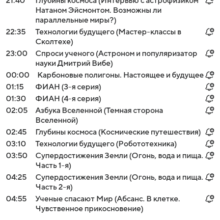
21:40
Глубины космоса (Интервью с астрофизиком
Натаном Эйсмонтом. Возможны ли
параллельные миры?)
22:35
Технологии будущего (Мастер-классы в
Сколтехе)
23:00
Спроси ученого (Астроном и популяризатор
науки Дмитрий Вибе)
00:00
Карбоновые полигоны. Настоящее и будущее
01:15
ФИАН (3-я серия)
01:30
ФИАН (4-я серия)
02:05
Азбука Вселенной (Темная сторона
Вселенной)
02:45
Глубины космоса (Космические путешествия)
03:10
Технологии будущего (Робототехника)
03:50
Супердостижения Земли (Огонь, вода и пища.
Часть 1-я)
04:25
Супердостижения Земли (Огонь, вода и пища.
Часть 2-я)
04:55
Ученые спасают Мир (Абсанс. В клетке.
Чувственное прикосновение)