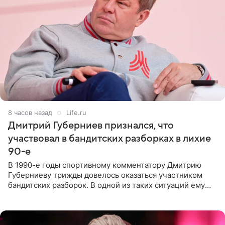
8 часов назад
Life.ru
Дмитрий Губерниев признался, что
участвовал в бандитских разборках в лихие
90-е
В 1990-е годы спортивному комментатору Дмитрию
Губерниеву трижды довелось оказаться участником
бандитских разборок. В одной из таких ситуаций ему
выдали тяжелый предмет и приказали вступить в драку,
однако он