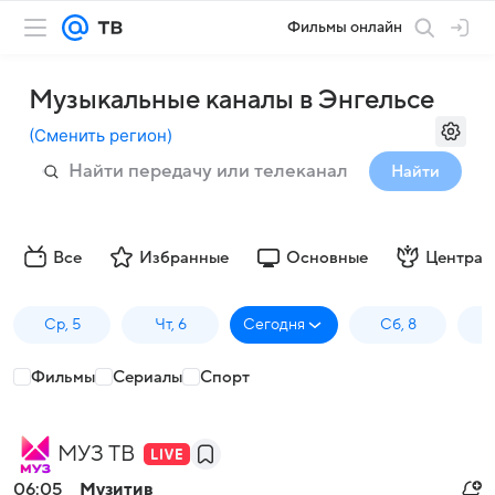
Фильмы онлайн
Музыкальные каналы в Энгельсе
(
Сменить регион
)
Найти
Все
Избранные
Основные
Централ
Ср, 5
Чт, 6
Сегодня
Сб, 8
Фильмы
Сериалы
Спорт
МУЗ ТВ
06:05
Музитив