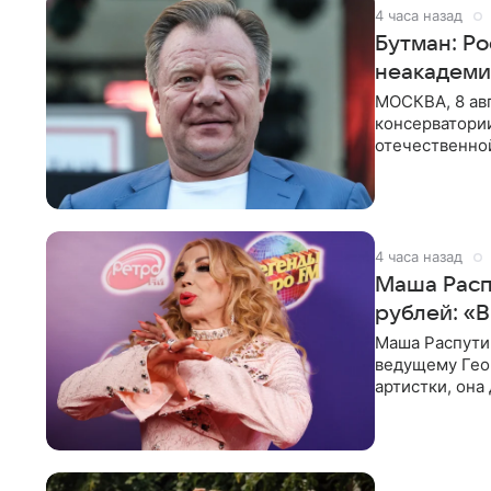
4 часа назад
Бутман: Р
неакадеми
МОСКВА, 8 авг
консерватори
отечественной
исполнителей
4 часа назад
Маша Распу
рублей: «
Маша Распути
ведущему Гео
артистки, она
себе жить,