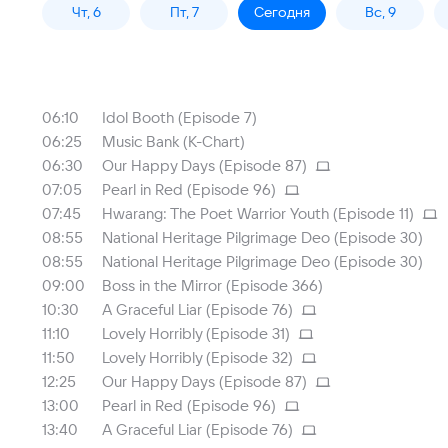
Чт, 6
Пт, 7
Сегодня
Вс, 9
06:10
Idol Booth (Episode 7)
06:25
Music Bank (K-Chart)
06:30
Our Happy Days (Episode 87)
07:05
Pearl in Red (Episode 96)
07:45
Hwarang: The Poet Warrior Youth (Episode 11)
08:55
National Heritage Pilgrimage Deo (Episode 30)
08:55
National Heritage Pilgrimage Deo (Episode 30)
09:00
Boss in the Mirror (Episode 366)
10:30
A Graceful Liar (Episode 76)
11:10
Lovely Horribly (Episode 31)
11:50
Lovely Horribly (Episode 32)
12:25
Our Happy Days (Episode 87)
13:00
Pearl in Red (Episode 96)
13:40
A Graceful Liar (Episode 76)