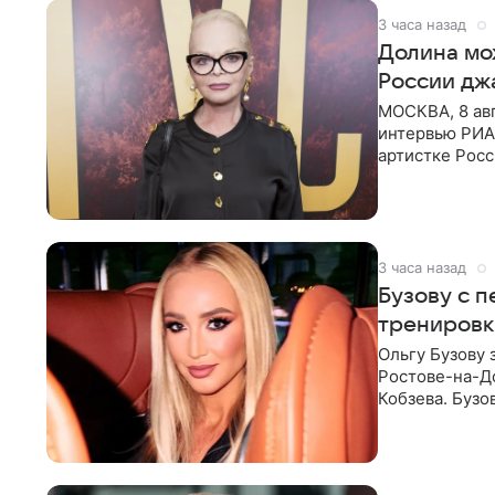
3 часа назад
Долина мо
России дж
МОСКВА, 8 ав
интервью РИА
артистке Росс
первом в Рос
3 часа назад
Бузову с 
тренировк
Ольгу Бузову 
Ростове-на-До
Кобзева. Бузо
утром,