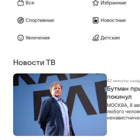
Все
Избранные
Спортивные
Новостные
Увлечения
Детские
Новости ТВ
42 минуты наза
Бутман при
покинул
МОСКВА, 8 ав
любого челове
ненавистничес
принимать