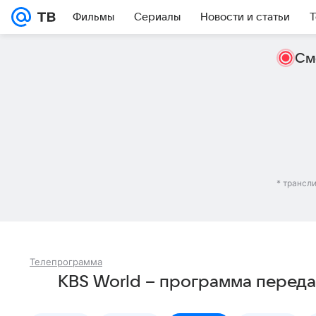
Фильмы
Сериалы
Новости и статьи
Т
См
* трансл
Телепрограмма
KBS World – программа переда