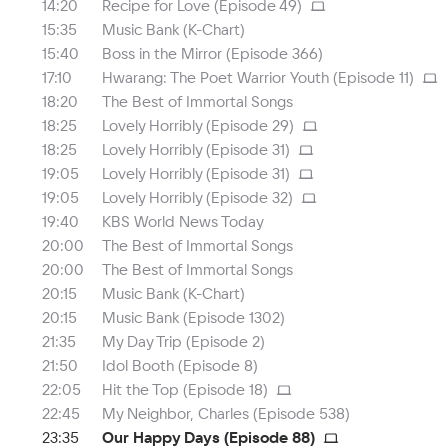
14:20
Recipe for Love (Episode 49)
15:35
Music Bank (K-Chart)
15:40
Boss in the Mirror (Episode 366)
17:10
Hwarang: The Poet Warrior Youth (Episode 11)
18:20
The Best of Immortal Songs
18:25
Lovely Horribly (Episode 29)
18:25
Lovely Horribly (Episode 31)
19:05
Lovely Horribly (Episode 31)
19:05
Lovely Horribly (Episode 32)
19:40
KBS World News Today
20:00
The Best of Immortal Songs
20:00
The Best of Immortal Songs
20:15
Music Bank (K-Chart)
20:15
Music Bank (Episode 1302)
21:35
My Day Trip (Episode 2)
21:50
Idol Booth (Episode 8)
22:05
Hit the Top (Episode 18)
22:45
My Neighbor, Charles (Episode 538)
23:35
Our Happy Days (Episode 88)