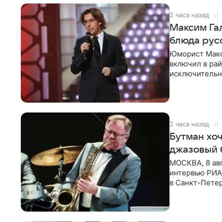
2 часа назад
Максим Га
блюда рус
Юморист Макс
включил в ра
исключительно
документу, в
2 часа назад
Бутман хо
джазовый 
МОСКВА, 8 ав
интервью РИА 
в Санкт-Пете
объединит дж