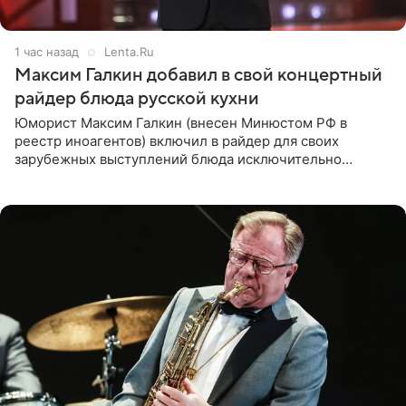
1 час назад
Lenta.Ru
Максим Галкин добавил в свой концертный
райдер блюда русской кухни
Юморист Максим Галкин (внесен Минюстом РФ в
реестр иноагентов) включил в райдер для своих
зарубежных выступлений блюда исключительно
русской кухни. Об этом сообщает РИА Новости.
Согласно документу, в гримерную