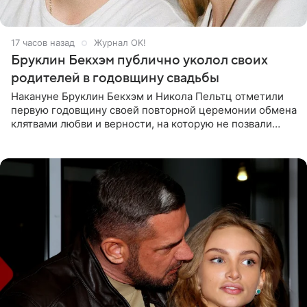
17 часов назад
Журнал OK!
Бруклин Бекхэм публично уколол своих
родителей в годовщину свадьбы
Накануне Бруклин Бекхэм и Никола Пельтц отметили
первую годовщину своей повторной церемонии обмена
клятвами любви и верности, на которую не позвали
никого из клана Бекхэм. По словам инсайдеров, пара
считает это