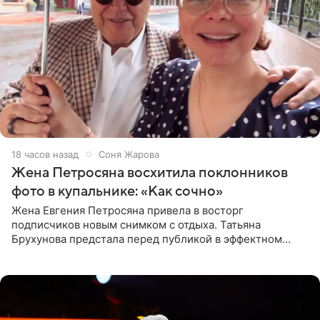
18 часов назад
Соня Жарова
Жена Петросяна восхитила поклонников
фото в купальнике: «Как сочно»
Жена Евгения Петросяна привела в восторг
подписчиков новым снимком с отдыха. Татьяна
Брухунова предстала перед публикой в эффектном
черно-сиреневом монокини, позируя прямо в бассейне.
«Ох, как сочно», «Татьяна,