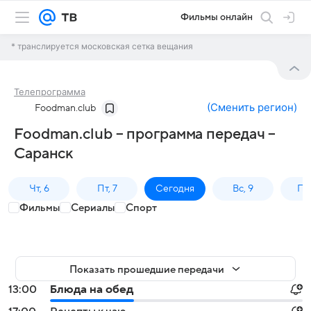
Фильмы онлайн
* транслируется московская сетка вещания
Телепрограмма
(
Сменить регион
)
Foodman.club
Foodman.club – программа передач –
Саранск
Чт, 6
Пт, 7
Сегодня
Вс, 9
Пн,
Фильмы
Сериалы
Спорт
Показать прошедшие передачи
13:00
Блюда на обед