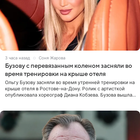
3 часа назад
Соня Жарова
Бузову с перевязанным коленом засняли во
время тренировки на крыше отеля
Ольгу Бузову засняли во время утренней тренировки на
крыше отеля в Ростове-на-Дону. Ролик с артисткой
опубликовала хореограф Диана Кобзева. Бузова вышла
на занятие спортом в 32-градусную жару ранним утром,