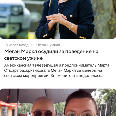
18 часов назад
Елена Нужная
Меган Маркл осудили за поведение на
светском ужине
Американская телеведущая и предприниматель Марта
Стюарт раскритиковала Меган Маркл за манеры на
светском мероприятии. Знаменитость поделилась
деталями личной встречи с герцогиней Сассекской,
пишет PageSix. По