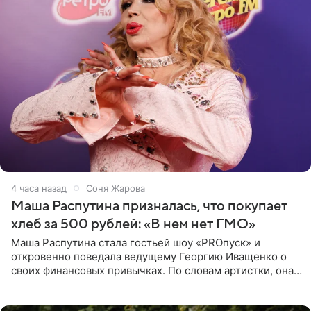
4 часа назад
Соня Жарова
Маша Распутина призналась, что покупает
хлеб за 500 рублей: «В нем нет ГМО»
Маша Распутина стала гостьей шоу «PROпуск» и
откровенно поведала ведущему Георгию Иващенко о
своих финансовых привычках. По словам артистки, она
давно перестала следить за тратами и может позволить
себе жить,