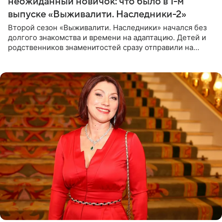
неожиданный новичок: что было в 1-м
выпуске «Выживалити. Наследники-2»
Второй сезон «Выживалити. Наследники» начался без
долгого знакомства и времени на адаптацию. Детей и
родственников знаменитостей сразу отправили на
тяжелое испытание, а уже через несколько дней в
лагере