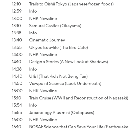
12:10
Trails to Oishii Tokyo (Japanese frozen foods)
12:59
Info
13:00
NHK Newsline
13:10
Samurai Castles (Okayama)
13:38
Info
13:40
Cinematic Journey
13:55
Ukiyoe Edo-life (The Bird Cafe)
14:00
NHK Newsline
14:10
Design x Stories (A New Look at Shadows)
14:38
Info
14:40
U & I (That Kid's Not Being Fair)
14:50
Viewpoint Science (Look Underneath)
15:00
NHK Newsline
15:10
Train Cruise (WWII and Reconstruction of Nagasaki
15:54
Info
15:55
Japanology Plus mini (Octopuses)
16:00
NHK Newsline
16:10
BOSAI: Science that Can Save Your Life (Earthquake