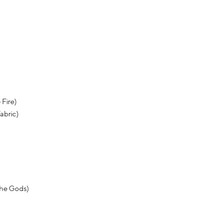
 Fire)
abric)
the Gods)