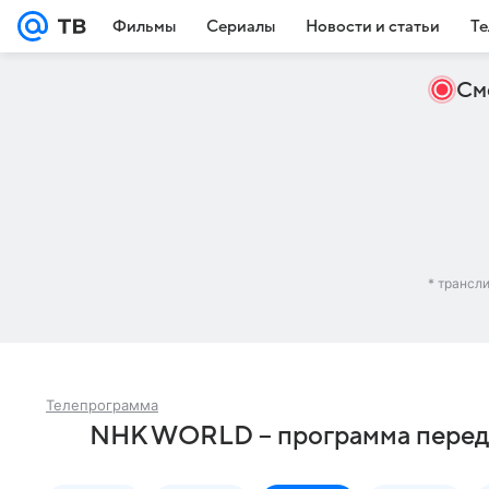
Фильмы
Сериалы
Новости и статьи
Те
См
* трансл
Телепрограмма
NHK WORLD – программа перед