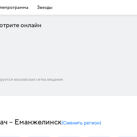
лепрограмма
Звезды
отрите онлайн
ируется московская сетка вещания
ач – Еманжелинск
(
Сменить регион
)