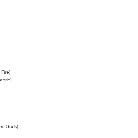
 Fire)
abric)
the Gods)