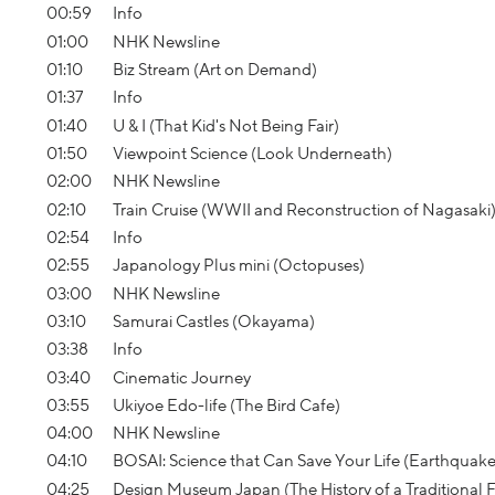
00:59
Info
01:00
NHK Newsline
01:10
Biz Stream (Art on Demand)
01:37
Info
01:40
U & I (That Kid's Not Being Fair)
01:50
Viewpoint Science (Look Underneath)
02:00
NHK Newsline
02:10
Train Cruise (WWII and Reconstruction of Nagasaki
02:54
Info
02:55
Japanology Plus mini (Octopuses)
03:00
NHK Newsline
03:10
Samurai Castles (Okayama)
03:38
Info
03:40
Cinematic Journey
03:55
Ukiyoe Edo-life (The Bird Cafe)
04:00
NHK Newsline
04:10
BOSAI: Science that Can Save Your Life (Earthquake
04:25
Design Museum Japan (The History of a Traditional F