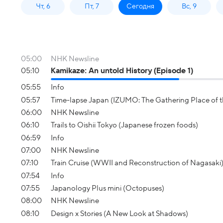
Чт, 6
Пт, 7
Сегодня
Вс, 9
05:00
NHK Newsline
05:10
Kamikaze: An untold History (Episode 1)
05:55
Info
05:57
Time-lapse Japan (IZUMO: The Gathering Place of 
06:00
NHK Newsline
06:10
Trails to Oishii Tokyo (Japanese frozen foods)
06:59
Info
07:00
NHK Newsline
07:10
Train Cruise (WWII and Reconstruction of Nagasaki
07:54
Info
07:55
Japanology Plus mini (Octopuses)
08:00
NHK Newsline
08:10
Design x Stories (A New Look at Shadows)