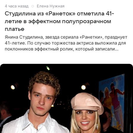
4 часа назад
Елена Нужная
Студилина из «Ранеток» отметила 41-
летие в эффектном полупрозрачном
платье
Янина Студилина, звезда сериала «Ранетки», празднует
41-летие. По случаю торжества актриса выложила для
поклонников эффектный ролик, который записали
прошлой ночью. В кадре артистка предстала в
вечернем