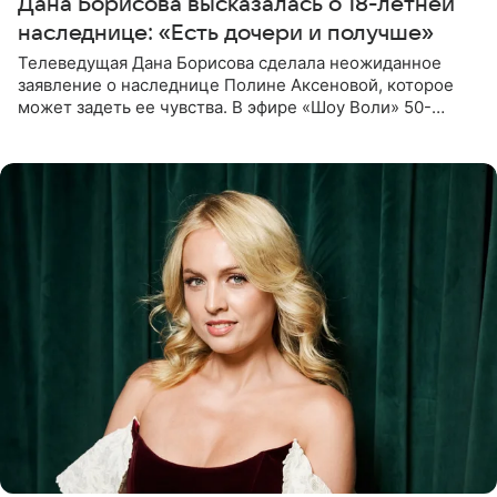
Дана Борисова высказалась о 18-летней
наследнице: «Есть дочери и получше»
Телеведущая Дана Борисова сделала неожиданное
заявление о наследнице Полине Аксеновой, которое
может задеть ее чувства. В эфире «Шоу Воли» 50-
летняя знаменитость откровенно призналась, что не
считает свою дочь