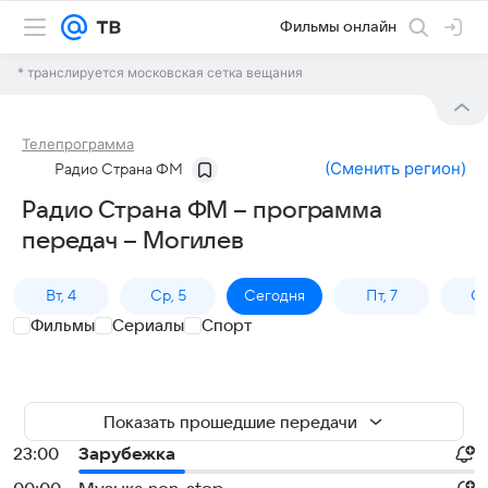
Фильмы онлайн
* транслируется московская сетка вещания
Телепрограмма
(
Сменить регион
)
Радио Страна ФМ
Радио Страна ФМ – программа
передач – Могилев
Вт, 4
Ср, 5
Сегодня
Пт, 7
Сб
Фильмы
Сериалы
Спорт
Показать прошедшие передачи
23:00
Зарубежка