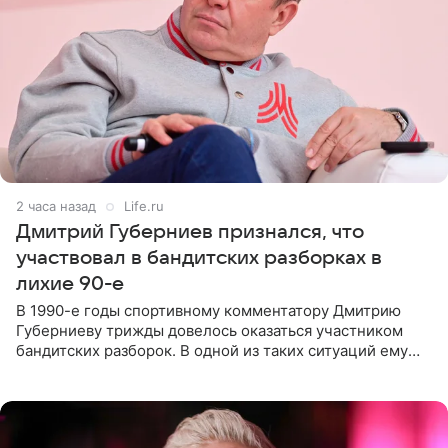
2 часа назад
Life.ru
Дмитрий Губерниев признался, что
участвовал в бандитских разборках в
лихие 90-е
В 1990-е годы спортивному комментатору Дмитрию
Губерниеву трижды довелось оказаться участником
бандитских разборок. В одной из таких ситуаций ему
выдали тяжелый предмет и приказали вступить в драку,
однако он