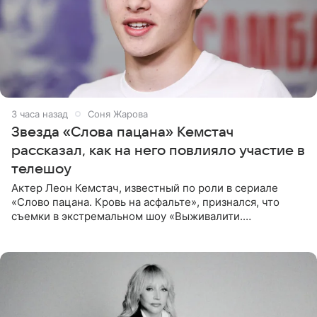
3 часа назад
Соня Жарова
Звезда «Слова пацана» Кемстач
рассказал, как на него повлияло участие в
телешоу
Актер Леон Кемстач, известный по роли в сериале
«Слово пацана. Кровь на асфальте», признался, что
съемки в экстремальном шоу «Выживалити.
Наследники» кардинально повлияли на его образ жизни.
Подробностями он