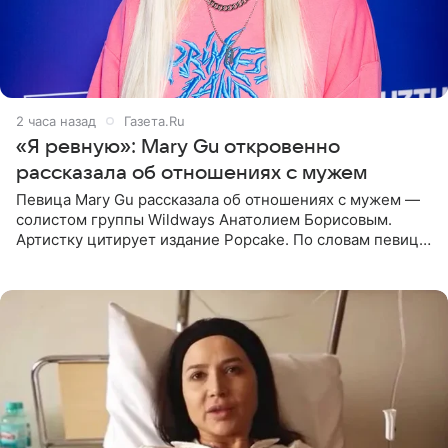
2 часа назад
Газета.Ru
«Я ревную»: Mary Gu откровенно
рассказала об отношениях с мужем
Певица Mary Gu рассказала об отношениях с мужем —
солистом группы Wildways Анатолием Борисовым.
Артистку цитирует издание Popcake. По словам певицы,
залог любви — это принять недостатки другого
человека. Также