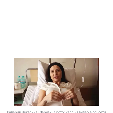
Валерия Чекалина (Лерчек) / фото: кадр из видео в соцсети