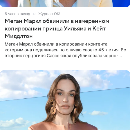
6 часов назад
Журнал OK!
Меган Маркл обвинили в намеренном
копировании принца Уильяма и Кейт
Миддлтон
Меган Маркл обвинили в копировании контента,
которым она поделилась по случаю своего 45-летия. Во
вторник герцогиня Сассекская опубликовала черно-
белую фотографию, на которой она прыгает в бассейн с
воздушными