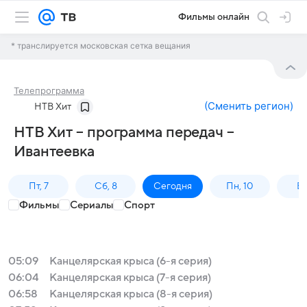
Фильмы онлайн
* транслируется московская сетка вещания
Телепрограмма
(
Сменить регион
)
НТВ Хит
НТВ Хит – программа передач –
Ивантеевка
Пт, 7
Сб, 8
Сегодня
Пн, 10
Вт,
Фильмы
Сериалы
Спорт
05:09
Канцелярская крыса (6-я серия)
06:04
Канцелярская крыса (7-я серия)
06:58
Канцелярская крыса (8-я серия)