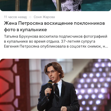
11 часов назад
Соня Жарова
Жена Петросяна восхищение поклонников
фото в купальнике
Татьяна Брухунова восхитила подписчиков фотографией
в купальнике во время отдыха. 37-летняя супруга
Евгения Петросяна опубликовала в соцсетях снимок, на
котором позирует у бассейна в белоснежном монокини
с