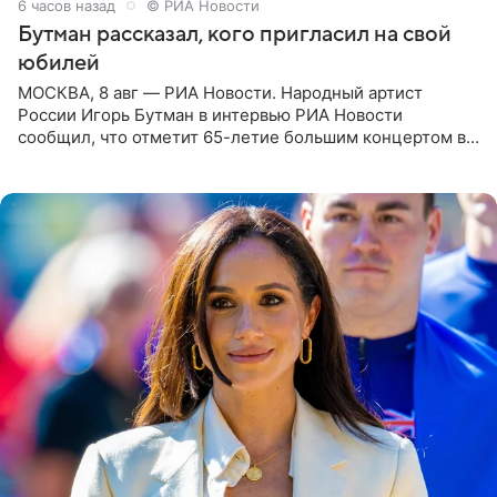
6 часов назад
© РИА Новости
Бутман рассказал, кого пригласил на свой
юбилей
МОСКВА, 8 авг — РИА Новости. Народный артист
России Игорь Бутман в интервью РИА Новости
сообщил, что отметит 65-летие большим концертом в
Кремлевском дворце, а вместе с ним на сцену выйдут
его друзья —