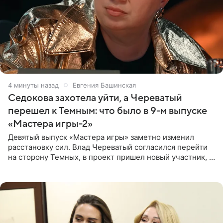
4 минуты назад
Евгения Башинская
Седокова захотела уйти, а Череватый
перешел к Темным: что было в 9-м выпуске
«Мастера игры-2»
Девятый выпуск «Мастера игры» заметно изменил
расстановку сил. Влад Череватый согласился перейти
на сторону Темных, в проект пришел новый участник, а
Курбан Омаров и Анна Седокова оказались под таким
давлением.