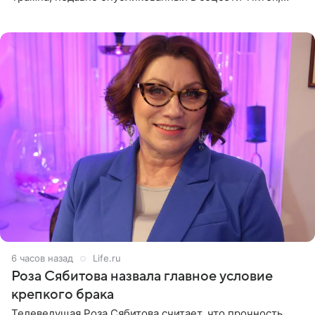
остался без звуковой дорожки в виде песни August
(«Август») американской
6 часов назад
Life.ru
Роза Сябитова назвала главное условие
крепкого брака
Телеведущая Роза Сябитова считает, что прочность