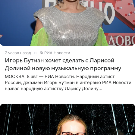
7 часов назад
© РИА Новости
Игорь Бутман хочет сделать с Ларисой
Долиной новую музыкальную программу
МОСКВА, 8 авг — РИА Новости. Народный артист
России, джазмен Игорь Бутман в интервью РИА Новости
назвал народную артистку Ларису Долину
великолепной певицей и рассказал о желании сделать с
ней новую совместную