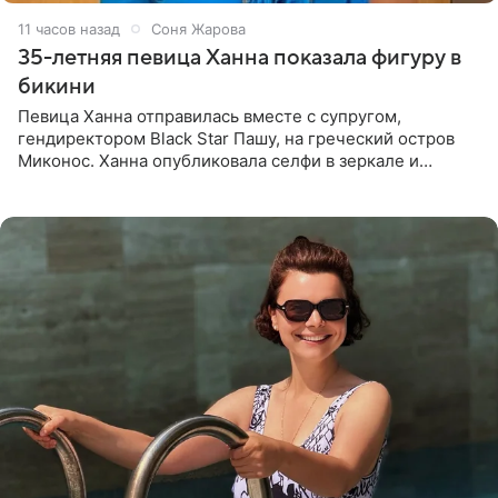
11 часов назад
Соня Жарова
35-летняя певица Ханна показала фигуру в
бикини
Певица Ханна отправилась вместе с супругом,
гендиректором Black Star Пашу, на греческий остров
Миконос. Ханна опубликовала селфи в зеркале и
призналась, что сейчас особенно довольна собой. По
словам певицы, она