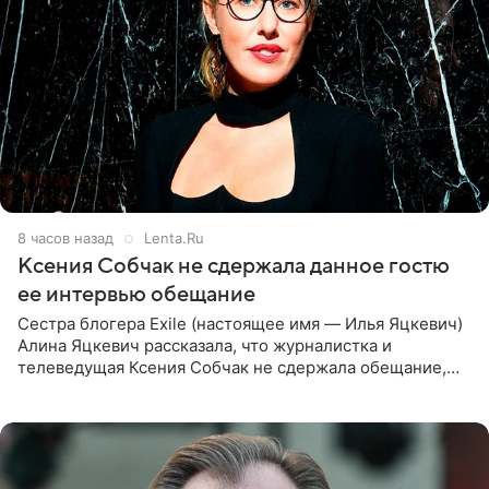
8 часов назад
Lenta.Ru
Ксения Собчак не сдержала данное гостю
ее интервью обещание
Сестра блогера Exile (настоящее имя — Илья Яцкевич)
Алина Яцкевич рассказала, что журналистка и
телеведущая Ксения Собчак не сдержала обещание,
которое дала ему во время интервью с ним. Об этом она
заявила в