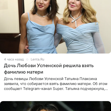
4 часа назад
Lenta.Ru
Дочь Любови Успенской решила взять
фамилию матери
Дочь певицы Любови Успенской Татьяна Плаксина
заявила, что собирается взять фамилию матери. Об этом
сообщает Telegram-канал Super. Татьяна подчеркнула,
что приняла решение о смене фамилии, поскольку
именно от