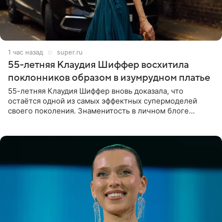
1 час назад
super.ru
55-летняя Клаудия Шиффер восхитила
поклонников образом в изумрудном платье
55-летняя Клаудия Шиффер вновь доказала, что
остаётся одной из самых эффектных супермоделей
своего поколения. Знаменитость в личном блоге
поделилась фотографиями с недавней свадьбы, где
появилась в роли гостьи,