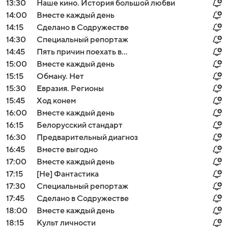
13:30
Наше кино. История большой любви
14:00
Вместе каждый день
14:15
Сделано в Содружестве
14:30
Специальный репортаж
14:45
Пять причин поехать в...
15:00
Вместе каждый день
15:15
Обману. Нет
15:30
Евразия. Регионы
15:45
Ход конем
16:00
Вместе каждый день
16:15
Белорусский стандарт
16:30
Предварительный диагноз
16:45
Вместе выгодно
17:00
Вместе каждый день
17:15
[Не] Фантастика
17:30
Специальный репортаж
17:45
Сделано в Содружестве
18:00
Вместе каждый день
18:15
Культ личности