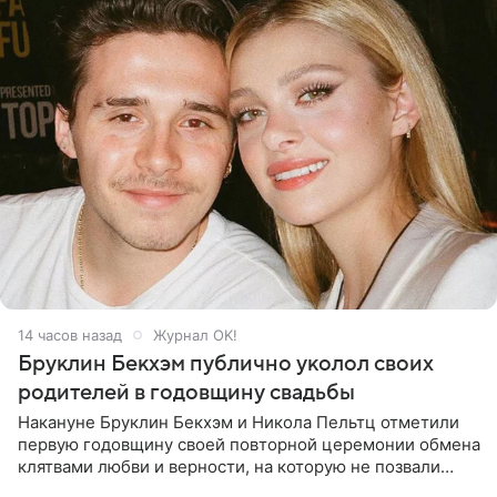
14 часов назад
Журнал OK!
Бруклин Бекхэм публично уколол своих
родителей в годовщину свадьбы
Накануне Бруклин Бекхэм и Никола Пельтц отметили
первую годовщину своей повторной церемонии обмена
клятвами любви и верности, на которую не позвали
никого из клана Бекхэм. По словам инсайдеров, пара