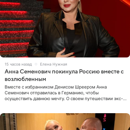
15 часов назад
Елена Нужная
Анна Семенович покинула Россию вместе с
возлюбленным
Вместе с избранником Денисом Шреером Анна
Семенович отправилась в Германию, чтобы
осуществить давнюю мечту. О своем путешествии экс-
солистка «Блестящих» рассказала поклонникам на
личной странице в социальной