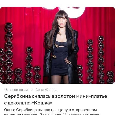
розовом купальнике с
16 часов назад
Соня Жарова
Серябкина снялась в золотом мини-платье
с декольте: «Кошка»
Ольга Серябкина вышла на сцену в откровенном
вечернем наряде. Для выхода 41-летняя артистка