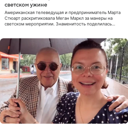
светском ужине
Американская телеведущая и предприниматель Марта
Стюарт раскритиковала Меган Маркл за манеры на
светском мероприятии. Знаменитость поделилась
деталями личной встречи с герцогиней Сассекской,
пишет PageSix. По