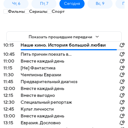
Чт, 6
Пт, 7
Сегодня
Вс, 9
Пн,
Фильмы
Сериалы
Спорт
Показать прошедшие передачи
10:15
Наше кино. История большой любви
10:45
Пять причин поехать в...
11:00
Вместе каждый день
11:15
[Не] Фантастика
11:30
Чемпионы Евразии
11:45
Предварительный диагноз
12:00
Вместе каждый день
12:15
Вместе выгодно
12:30
Специальный репортаж
12:45
Культ личности
13:00
Вместе каждый день
13:15
Евразия. Дословно