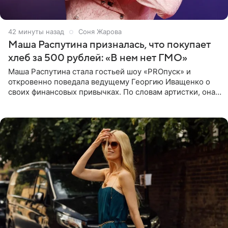
42 минуты назад
Соня Жарова
Маша Распутина призналась, что покупает
хлеб за 500 рублей: «В нем нет ГМО»
Маша Распутина стала гостьей шоу «PROпуск» и
откровенно поведала ведущему Георгию Иващенко о
своих финансовых привычках. По словам артистки, она
давно перестала следить за тратами и может позволить
себе жить,