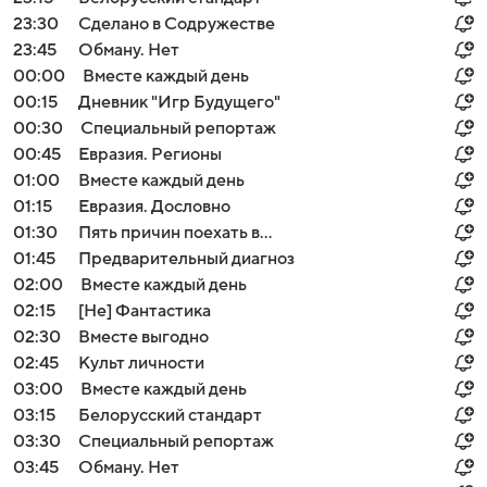
23:30
Сделано в Содружестве
23:45
Обману. Нет
00:00
Вместе каждый день
00:15
Дневник "Игр Будущего"
00:30
Специальный репортаж
00:45
Евразия. Регионы
01:00
Вместе каждый день
01:15
Евразия. Дословно
01:30
Пять причин поехать в...
01:45
Предварительный диагноз
02:00
Вместе каждый день
02:15
[Не] Фантастика
02:30
Вместе выгодно
02:45
Культ личности
03:00
Вместе каждый день
03:15
Белорусский стандарт
03:30
Специальный репортаж
03:45
Обману. Нет