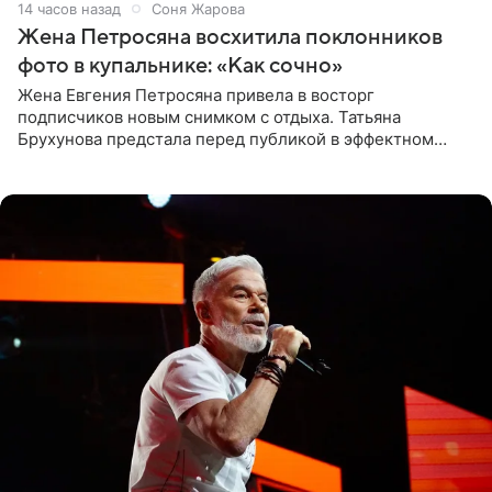
14 часов назад
Соня Жарова
Жена Петросяна восхитила поклонников
фото в купальнике: «Как сочно»
Жена Евгения Петросяна привела в восторг
подписчиков новым снимком с отдыха. Татьяна
Брухунова предстала перед публикой в эффектном
черно-сиреневом монокини, позируя прямо в бассейне.
«Ох, как сочно», «Татьяна,