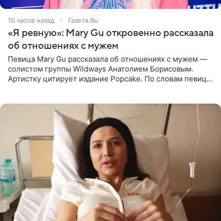
10 часов назад
Газета.Ru
«Я ревную»: Mary Gu откровенно рассказала
об отношениях с мужем
Певица Mary Gu рассказала об отношениях с мужем —
солистом группы Wildways Анатолием Борисовым.
Артистку цитирует издание Popcake. По словам певицы,
залог любви — это принять недостатки другого
человека. Также