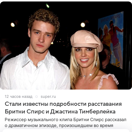
12 часов назад
super.ru
Стали известны подробности расставания
Бритни Спирс и Джастина Тимберлейка
Режиссер музыкального клипа Бритни Спирс рассказал
о драматичном эпизоде, произошедшем во время
съемок. Певица получила от Джастина Тимберлейка