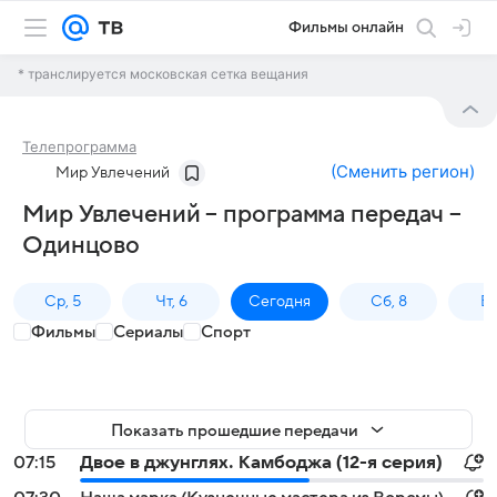
Фильмы онлайн
* транслируется московская сетка вещания
Телепрограмма
(
Сменить регион
)
Мир Увлечений
Мир Увлечений – программа передач –
Одинцово
Ср, 5
Чт, 6
Сегодня
Сб, 8
Вс
Фильмы
Сериалы
Спорт
Показать прошедшие передачи
07:15
Двое в джунглях. Камбоджа (12-я серия)