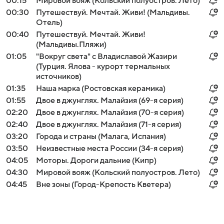
00:15
Мировой вояж (Кольский полуостров. Лето)
00:30
Путешествуй. Мечтай. Живи! (Мальдивы.
Отель)
00:40
Путешествуй. Мечтай. Живи!
(Мальдивы.Пляжи)
01:05
"Вокруг света" с Владиславой Жазири
(Турция. Ялова - курорт термальных
источников)
01:35
Наша марка (Ростовская керамика)
01:55
Двое в джунглях. Малайзия (69-я серия)
02:20
Двое в джунглях. Малайзия (70-я серия)
02:40
Двое в джунглях. Малайзия (71-я серия)
03:20
Города и страны (Малага, Испания)
03:50
Неизвестные места России (34-я серия)
04:05
Моторы. Дороги дальние (Кипр)
04:30
Мировой вояж (Кольский полуостров. Лето)
04:45
Вне зоны (Город-Крепость Кветера)