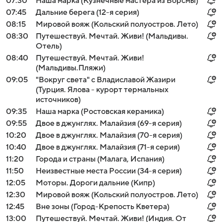
07:30
Наша марка (Кузнечные мастера из Ворсмы)
07:45
Дальние берега (12-я серия)
08:15
Мировой вояж (Кольский полуостров. Лето)
08:30
Путешествуй. Мечтай. Живи! (Мальдивы.
Отель)
08:40
Путешествуй. Мечтай. Живи!
(Мальдивы.Пляжи)
09:05
"Вокруг света" с Владиславой Жазири
(Турция. Ялова - курорт термальных
источников)
09:35
Наша марка (Ростовская керамика)
09:55
Двое в джунглях. Малайзия (69-я серия)
10:20
Двое в джунглях. Малайзия (70-я серия)
10:40
Двое в джунглях. Малайзия (71-я серия)
11:20
Города и страны (Малага, Испания)
11:50
Неизвестные места России (34-я серия)
12:05
Моторы. Дороги дальние (Кипр)
12:30
Мировой вояж (Кольский полуостров. Лето)
12:45
Вне зоны (Город-Крепость Кветера)
13:00
Путешествуй. Мечтай. Живи! (Индия. От