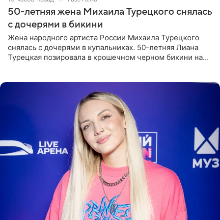
50-летняя жена Михаила Турецкого снялась
с дочерями в бикини
Жена народного артиста России Михаила Турецкого
снялась с дочерями в купальниках. 50-летняя Лиана
Турецкая позировала в крошечном черном бикини на
пляже в Италии. Ее старшая дочь Сарина для отдыха
выбрала бандо