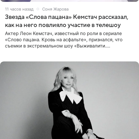
11 часов назад
Соня Жарова
Звезда «Слова пацана» Кемстач рассказал,
как на него повлияло участие в телешоу
Актер Леон Кемстач, известный по роли в сериале
«Слово пацана. Кровь на асфальте», признался, что
съемки в экстремальном шоу «Выживалити.
Наследники» кардинально повлияли на его образ жизни.
Подробностями он