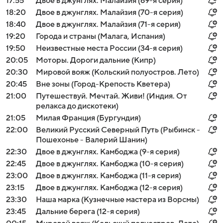
17:55
Двое в джунглях. Малайзия (69-я серия)
18:20
Двое в джунглях. Малайзия (70-я серия)
18:40
Двое в джунглях. Малайзия (71-я серия)
19:20
Города и страны (Малага, Испания)
19:50
Неизвестные места России (34-я серия)
20:05
Моторы. Дороги дальние (Кипр)
20:30
Мировой вояж (Кольский полуостров. Лето)
20:45
Вне зоны (Город-Крепость Кветера)
21:00
Путешествуй. Мечтай. Живи! (Индия. От
релакса до дискотеки)
21:05
Милая Франция (Бургундия)
22:00
Великий Русский Северный Путь (Рыбинск -
Пошехонье - Валерий Шанин)
22:30
Двое в джунглях. Камбоджа (9-я серия)
22:45
Двое в джунглях. Камбоджа (10-я серия)
23:00
Двое в джунглях. Камбоджа (11-я серия)
23:15
Двое в джунглях. Камбоджа (12-я серия)
23:30
Наша марка (Кузнечные мастера из Ворсмы)
23:45
Дальние берега (12-я серия)