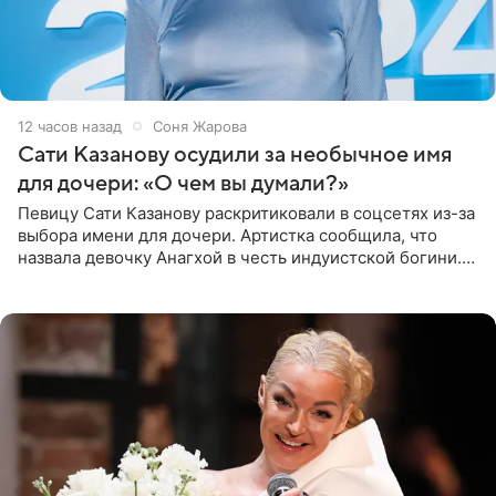
12 часов назад
Соня Жарова
Сати Казанову осудили за необычное имя
для дочери: «О чем вы думали?»
Певицу Сати Казанову раскритиковали в соцсетях из-за
выбора имени для дочери. Артистка сообщила, что
назвала девочку Анагхой в честь индуистской богини.
При этом исполнительница скрывала это имя от
поклонников