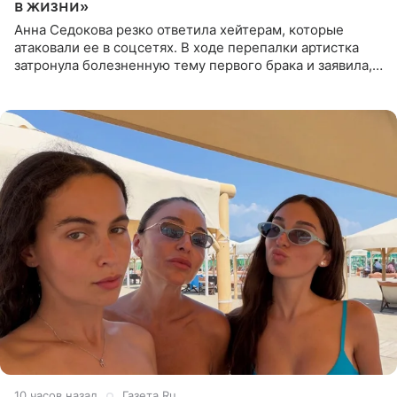
в жизни»
Анна Седокова резко ответила хейтерам, которые
атаковали ее в соцсетях. В ходе перепалки артистка
затронула болезненную тему первого брака и заявила,
что чужие судьбы — не ее зона ответственности. От
Валентина
10 часов назад
Газета.Ru