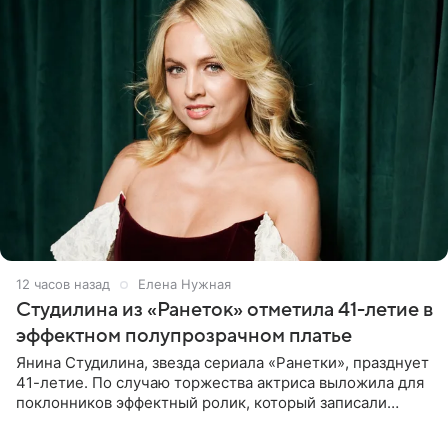
12 часов назад
Елена Нужная
Студилина из «Ранеток» отметила 41-летие в
эффектном полупрозрачном платье
Янина Студилина, звезда сериала «Ранетки», празднует
41-летие. По случаю торжества актриса выложила для
поклонников эффектный ролик, который записали
прошлой ночью. В кадре артистка предстала в
вечернем