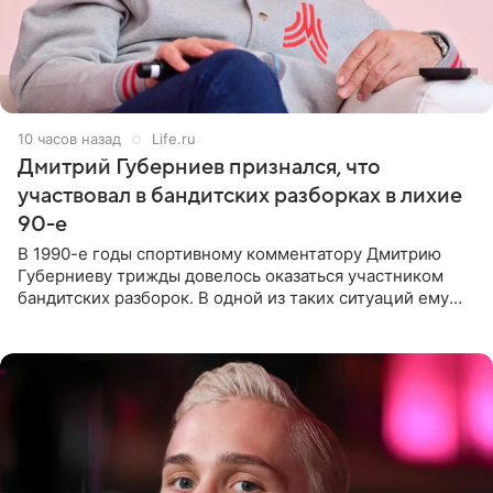
10 часов назад
Life.ru
Дмитрий Губерниев признался, что
участвовал в бандитских разборках в лихие
90-е
В 1990-е годы спортивному комментатору Дмитрию
Губерниеву трижды довелось оказаться участником
бандитских разборок. В одной из таких ситуаций ему
выдали тяжелый предмет и приказали вступить в драку,
однако он