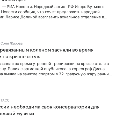
г — РИА Новости. Народный артист РФ Игорь Бутман в
 Новости сообщил, что хочет предложить народной
ии Ларисе Долиной возглавить вокальное отделение в
сии
Соня Жарова
еревязанным коленом засняли во время
 на крыше отеля
засняли во время утренней тренировки на крыше отеля в
ну. Ролик с артисткой опубликовала хореограф Диана
ва вышла на занятие спортом в 32-градусную жару ранним
ТАСС
ссии необходима своя консерватория для
ческой музыки