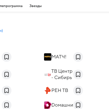
лепрограмма
Звезды
н
)
МАТЧ!
ТВ Центр
- Сибирь
РЕН ТВ
Dомашний