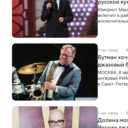
русской ку
Юморист Макс
включил в ра
исключительно
документу, в
1 час назад
Бутман хоч
джазовый 
МОСКВА, 8 ав
интервью РИА 
в Санкт-Пете
объединит дж
1 час назад
Долина мож
России джа