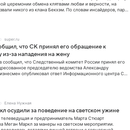
ной церемонии обмена клятвами любви и верности, на
звали никого из клана Бекхэм. По словам инсайдеров, пара
super.ru
бщил, что СК принял его обращение к
 из-за нападения на жену
в сообщил, что Следственный комитет России принял его
дресованное председателю ведомства Александру
Бизнесмен опубликовал ответ Информационного центра СК
е. В
Елена Нужная
л осудили за поведение на светском ужине
 телеведущая и предприниматель Марта Стюарт
ла Меган Маркл за манеры на светском мероприятии.
 поделилась деталями личной встречи с герцогиней