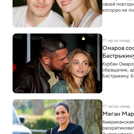
своей повтор
которую не по
считает это
17 часов назад
Омаров соо
Бастрыкину
Курбан Омаро
обращение, а
Бастрыкину. 
в личном блог
17 часов назад
Меган Марк
Американская
раскритикова
Знаменитость