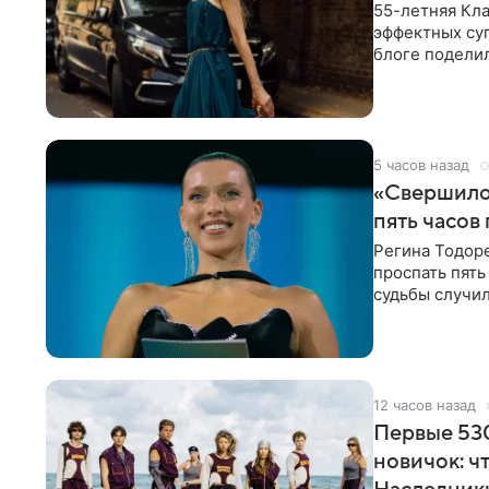
55-летняя Кла
эффектных су
блоге поделил
роли гостьи,
5 часов назад
«Свершилос
пять часов
Регина Тодоре
проспать пять
судьбы случил
ребенком. Ар
12 часов назад
Первые 530
новичок: ч