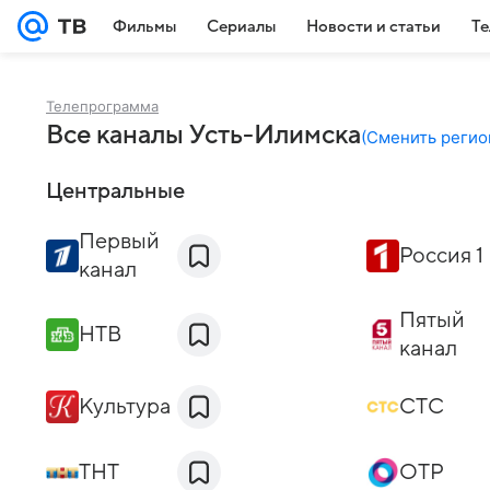
Фильмы
Сериалы
Новости и статьи
Те
Телепрограмма
Все каналы Усть-Илимска
(
Сменить регио
Центральные
Первый
Россия 1
канал
Пятый
НТВ
канал
Культура
СТС
ТНТ
ОТР