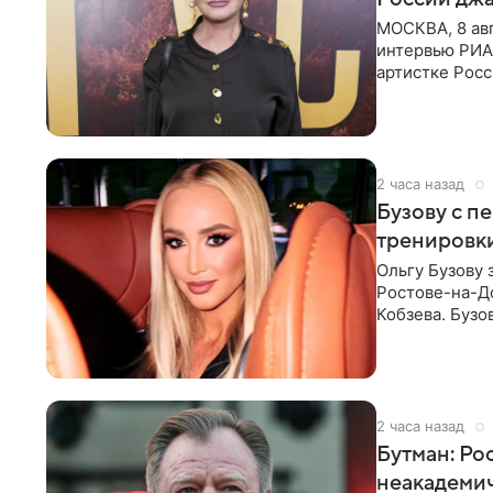
МОСКВА, 8 ав
интервью РИА
артистке Росс
первом в Рос
2 часа назад
Бузову с п
тренировки
Ольгу Бузову 
Ростове-на-До
Кобзева. Бузо
утром,
2 часа назад
Бутман: Ро
неакадеми