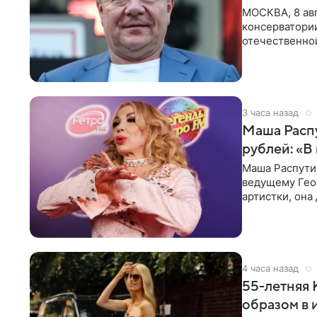
МОСКВА, 8 авг
консерватори
отечественной
исполнителей
3 часа назад
Маша Распу
рублей: «В
Маша Распути
ведущему Гео
артистки, она
себе жить,
4 часа назад
55-летняя
образом в 