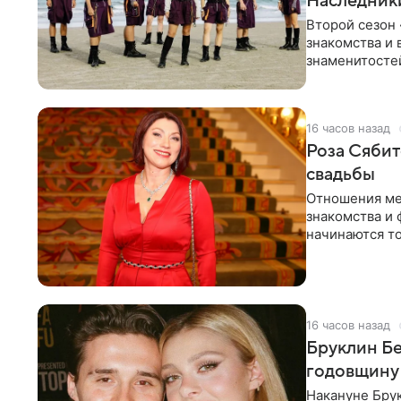
Наследник
Второй сезон 
знакомства и 
знаменитостей
несколько дне
16 часов назад
Роза Сябит
свадьбы
Отношения ме
знакомства и 
начинаются то
многого,
16 часов назад
Бруклин Бе
годовщину
Накануне Бру