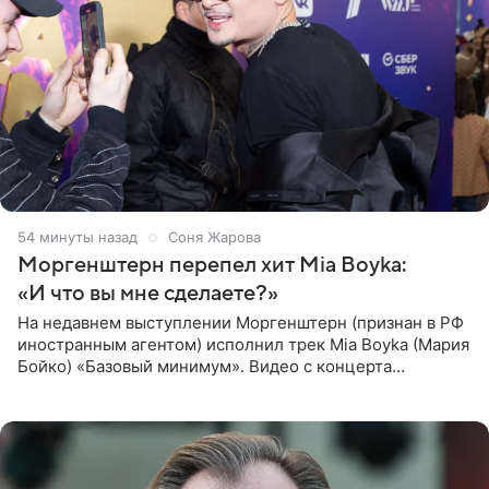
54 минуты назад
Соня Жарова
Моргенштерн перепел хит Mia Boyka:
«И что вы мне сделаете?»
На недавнем выступлении Моргенштерн (признан в РФ
иностранным агентом) исполнил трек Mia Boyka (Мария
Бойко) «Базовый минимум». Видео с концерта
опубликовала Алена Жигалова в своем Telegram-
канале. «Доброе утро