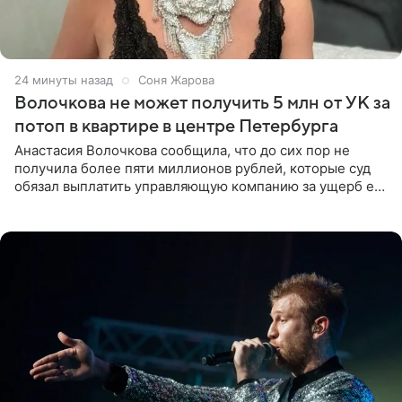
24 минуты назад
Соня Жарова
Волочкова не может получить 5 млн от УК за
потоп в квартире в центре Петербурга
Анастасия Волочкова сообщила, что до сих пор не
получила более пяти миллионов рублей, которые суд
обязал выплатить управляющую компанию за ущерб ее
квартире в Санкт-Петербурге. В соцсети артистка
выложила