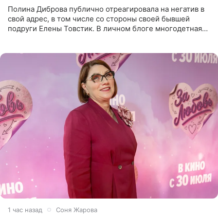
Полина Диброва публично отреагировала на негатив в
свой адрес, в том числе со стороны своей бывшей
подруги Елены Товстик. В личном блоге многодетная
мама дала понять, что считает экс‑супругу Романа
Товстика
1 час назад
Соня Жарова