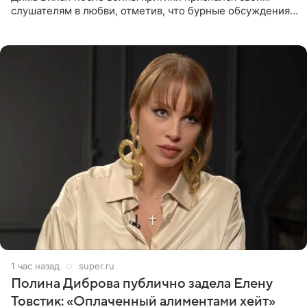
слушателям в любви, отметив, что бурные обсуждения
запустили процесс поиска смыслов, возможностей и
глубин. В
1 час назад
super.ru
Полина Диброва публично задела Елену
Товстик: «Оплаченный алиментами хейт»