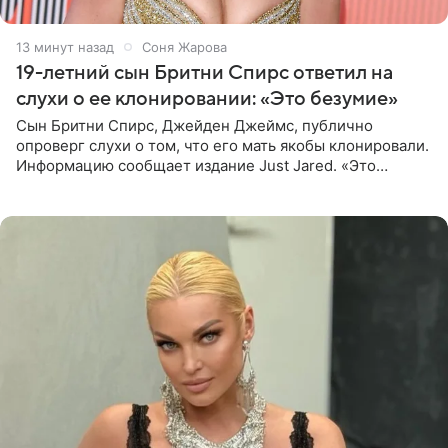
13 минут назад
Соня Жарова
19-летний сын Бритни Спирс ответил на
слухи о ее клонировании: «Это безумие»
Сын Бритни Спирс, Джейден Джеймс, публично
опроверг слухи о том, что его мать якобы клонировали.
Информацию сообщает издание Just Jared. «Это
заставляет меня понять, что многое в СМИ
преувеличено и фальшиво.