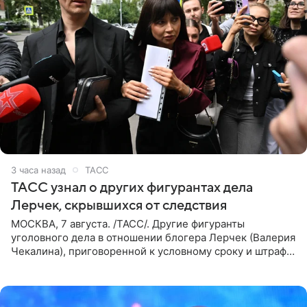
3 часа назад
ТАСС
ТАСС узнал о других фигурантах дела
Лерчек, скрывшихся от следствия
МОСКВА, 7 августа. /ТАСС/. Другие фигуранты
уголовного дела в отношении блогера Лерчек (Валерия
Чекалина), приговоренной к условному сроку и штрафу,
а также ее бывшего супруга и его бывшего бизнес-
партнера,