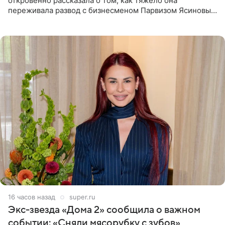
откровенно рассказала о том, как тяжело она
переживала развод с бизнесменом Парвизом Ясиновым.
Артистка призналась, что измена бывшего супруга стала
для нее
16 часов назад
super.ru
Экс-звезда «Дома 2» сообщила о важном
событии: «Сняли мясорубку с зубов»