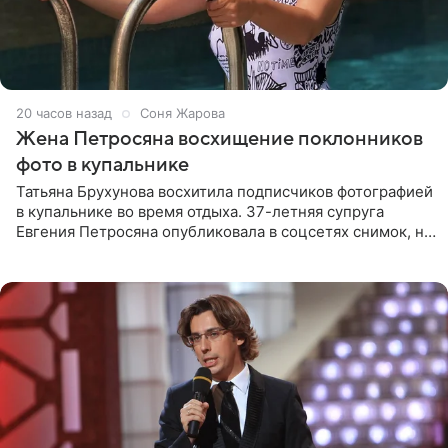
20 часов назад
Соня Жарова
Жена Петросяна восхищение поклонников
фото в купальнике
Татьяна Брухунова восхитила подписчиков фотографией
в купальнике во время отдыха. 37-летняя супруга
Евгения Петросяна опубликовала в соцсетях снимок, на
котором позирует у бассейна в белоснежном монокини
с