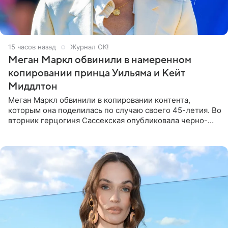
15 часов назад
Журнал OK!
Меган Маркл обвинили в намеренном
копировании принца Уильяма и Кейт
Миддлтон
Меган Маркл обвинили в копировании контента,
которым она поделилась по случаю своего 45-летия. Во
вторник герцогиня Сассекская опубликовала черно-
белую фотографию, на которой она прыгает в бассейн с
воздушными