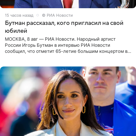
15 часов назад
© РИА Новости
Бутман рассказал, кого пригласил на свой
юбилей
МОСКВА, 8 авг — РИА Новости. Народный артист
России Игорь Бутман в интервью РИА Новости
сообщил, что отметит 65-летие большим концертом в
Кремлевском дворце, а вместе с ним на сцену выйдут
его друзья —