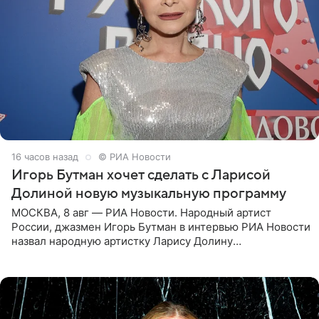
16 часов назад
© РИА Новости
Игорь Бутман хочет сделать с Ларисой
Долиной новую музыкальную программу
МОСКВА, 8 авг — РИА Новости. Народный артист
России, джазмен Игорь Бутман в интервью РИА Новости
назвал народную артистку Ларису Долину
великолепной певицей и рассказал о желании сделать с
ней новую совместную