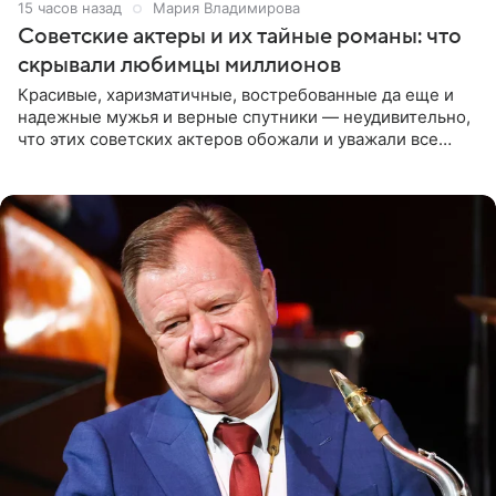
15 часов назад
Мария Владимирова
Советские актеры и их тайные романы: что
скрывали любимцы миллионов
Красивые, харизматичные, востребованные да еще и
надежные мужья и верные спутники — неудивительно,
что этих советских актеров обожали и уважали все
женщины большой страны, и наверняка не раз ставили
их в