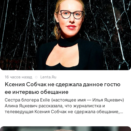
16 часов назад
Lenta.Ru
Ксения Собчак не сдержала данное гостю
ее интервью обещание
Сестра блогера Exile (настоящее имя — Илья Яцкевич)
Алина Яцкевич рассказала, что журналистка и
телеведущая Ксения Собчак не сдержала обещание,
которое дала ему во время интервью с ним. Об этом она
заявила в