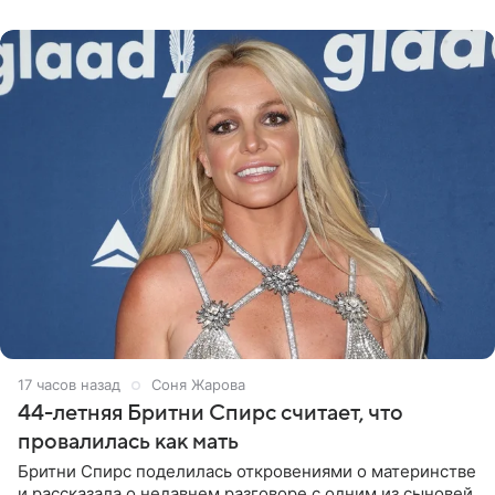
Варвара Убель, так
17 часов назад
Соня Жарова
44-летняя Бритни Спирс считает, что
провалилась как мать
Бритни Спирс поделилась откровениями о материнстве
и рассказала о недавнем разговоре с одним из сыновей.