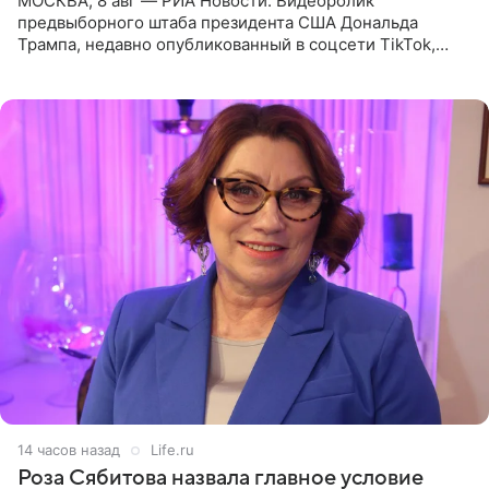
МОСКВА, 8 авг — РИА Новости. Видеоролик
предвыборного штаба президента США Дональда
Трампа, недавно опубликованный в соцсети TikTok,
остался без звуковой дорожки в виде песни August
(«Август») американской
14 часов назад
Life.ru
Роза Сябитова назвала главное условие