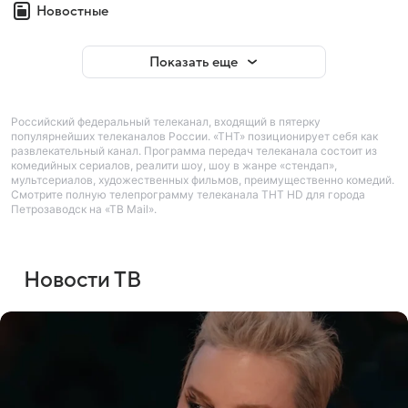
Новостные
Показать еще
Российский федеральный телеканал, входящий в пятерку
популярнейших телеканалов России. «ТНТ» позиционирует себя как
развлекательный канал. Программа передач телеканала состоит из
комедийных сериалов, реалити шоу, шоу в жанре «стендап»,
мультсериалов, художественных фильмов, преимущественно комедий.
Смотрите полную телепрограмму телеканала ТНТ HD для города
Петрозаводск на «ТВ Mail».
Новости ТВ