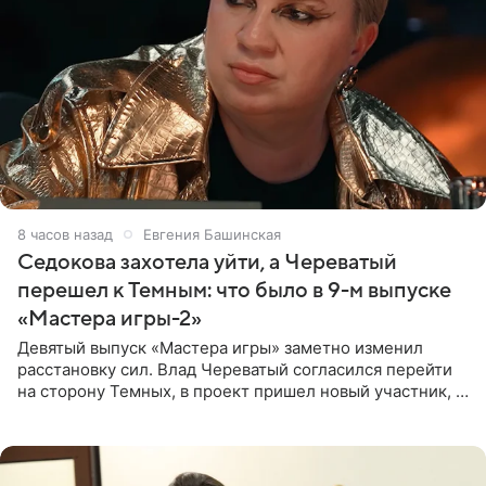
8 часов назад
Евгения Башинская
Седокова захотела уйти, а Череватый
перешел к Темным: что было в 9-м выпуске
«Мастера игры-2»
Девятый выпуск «Мастера игры» заметно изменил
расстановку сил. Влад Череватый согласился перейти
на сторону Темных, в проект пришел новый участник, а
Курбан Омаров и Анна Седокова оказались под таким
давлением.