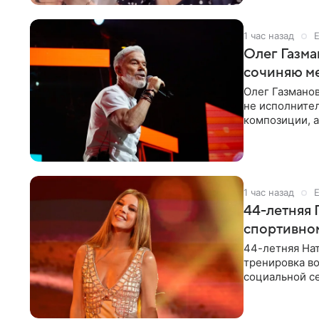
1 час назад
Олег Газма
сочиняю м
Олег Газманов
не исполнител
композиции, а
музыканта,
1 час назад
44-летняя 
спортивно
44-летняя Нат
тренировка во
социальной се
красном