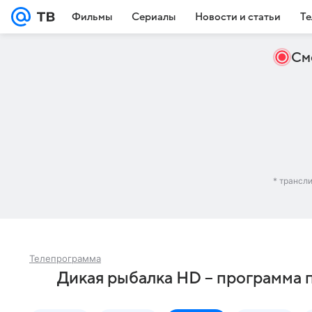
Фильмы
Сериалы
Новости и статьи
Те
См
* трансл
Телепрограмма
Дикая рыбалка HD – программа п