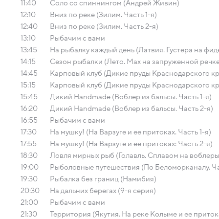
11:40
Соло со спиннингом (Андрей Живин)
12:10
Вниз по реке (Зилим. Часть 1-я)
12:40
Вниз по реке (Зилим. Часть 2-я)
13:10
Рыбачим с вами
13:45
На рыбалку каждый день (Латвия. Густера на фид
14:15
Сезон рыбалки (Лето. Мах на запруженной речке
14:45
Карповый клуб (Дикие пруды Краснодарского кра
15:15
Карповый клуб (Дикие пруды Краснодарского кра
15:45
Дикий Handmade (Воблер из бальсы. Часть 1-я)
16:20
Дикий Handmade (Воблер из бальсы. Часть 2-я)
16:55
Рыбачим с вами
17:30
На мушку! (На Варзуге и ее притоках. Часть 1-я)
17:55
На мушку! (На Варзуге и ее притоках: Часть 2-я)
18:30
Ловля мирных рыб (Голавль. Сплавом на воблеры
19:00
Рыболовные путешествия (По Беломорканалу. Ча
19:30
Рыбалка без границ (Намибия)
20:30
На дальних берегах (9-я серия)
21:00
Рыбачим с вами
21:30
Территория (Якутия. На реке Колыме и ее приток