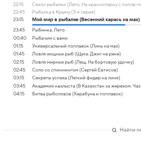
22:15
Сезон рыбалки (Лето. На красноперку с попла-
22:45
Рыбалка в Крыму (3-я серия)
23:15
Мой мир в рыбалке (Весенний карась на мах)
23:45
Рыбинка. Лето
00:40
Рыбачим с вами
01:15
Универсальный поплавок (Линь на мах)
01:45
Ловля хищных рыб (Щука. Джиг на реке)
02:15
Ловля мирных рыб (Лещ. На бортовую удочку)
02:45
Соло со спиннингом (Сергей Евтисов)
03:15
Секреты успеха (Легкий фидер на линя)
03:45
Академия нахлыста (В Казахстан за жерехом. Част
04:15
Битва рыболовов (Херабуна и поплавок)