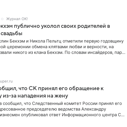
Журнал OK!
кхэм публично уколол своих родителей в
 свадьбы
клин Бекхэм и Никола Пельтц отметили первую годовщину
ной церемонии обмена клятвами любви и верности, на
звали никого из клана Бекхэм. По словам инсайдеров, пара
uper.ru
бщил, что СК принял его обращение к
 из-за нападения на жену
в сообщил, что Следственный комитет России принял его
дресованное председателю ведомства Александру
Бизнесмен опубликовал ответ Информационного центра СК
е. В