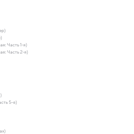
ер)
)
я: Часть 1-я)
я: Часть 2-я)
)
сть 5-я)
ах)