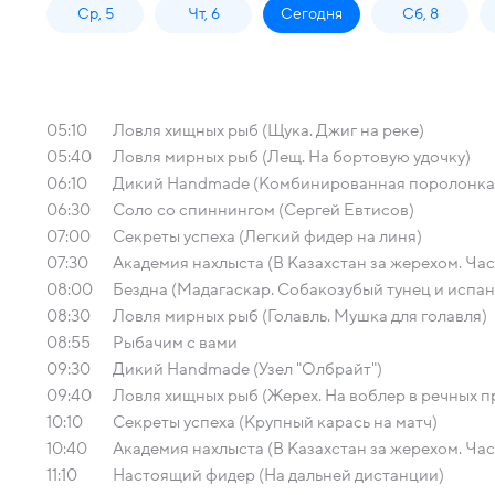
Ср, 5
Чт, 6
Сегодня
Сб, 8
05:10
Ловля хищных рыб (Щука. Джиг на реке)
05:40
Ловля мирных рыб (Лещ. На бортовую удочку)
06:10
Дикий Handmade (Комбинированная поролонка 
06:30
Соло со спиннингом (Сергей Евтисов)
07:00
Секреты успеха (Легкий фидер на линя)
07:30
Академия нахлыста (В Казахстан за жерехом. Част
08:00
Бездна (Мадагаскар. Собакозубый тунец и испан
08:30
Ловля мирных рыб (Голавль. Мушка для голавля)
08:55
Рыбачим с вами
09:30
Дикий Handmade (Узел "Олбрайт")
09:40
Ловля хищных рыб (Жерех. На воблер в речных п
10:10
Секреты успеха (Крупный карась на матч)
10:40
Академия нахлыста (В Казахстан за жерехом. Част
11:10
Настоящий фидер (На дальней дистанции)