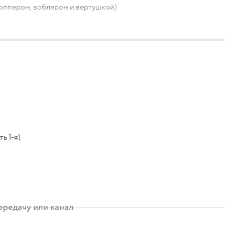
поппером, воблером и вертушкой)
ь 1-я)