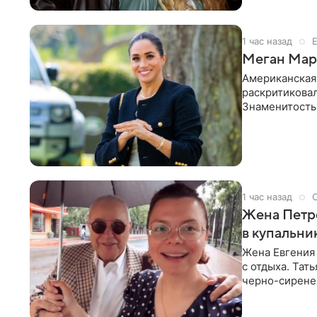
1 час назад
Меган Марк
Американская
раскритикова
Знаменитость
Сассекской, п
1 час назад
Жена Петр
в купальни
Жена Евгения
с отдыха. Тат
черно-сиренев
«Татьяна,