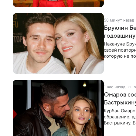
58 минут назад
Бруклин Бе
годовщину
Накануне Бру
своей повтор
которую не по
считает это
1 час назад
s
Омаров соо
Бастрыкину
Курбан Омаро
обращение, а
Бастрыкину. 
в личном блог