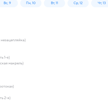
Вс, 9
Пн, 10
Вт, 11
Ср, 12
Чт, 13
незацепляйка)
ь 1-я)
ская макрель)
ротоках)
ь 2-я)