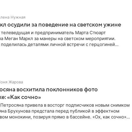
Елена Нужная
л осудили за поведение на светском ужине
 телеведущая и предприниматель Марта Стюарт
ла Меган Маркл за манеры на светском мероприятии.
 поделилась деталями личной встречи с герцогиней
ишет PageSix. По
Соня Жарова
осяна восхитила поклонников фото
ке: «Как сочно»
 Петросяна привела в восторг подписчиков новым снимком
ьяна Брухунова предстала перед публикой в эффектном
ом монокини, позируя прямо в бассейне. «Ох, как сочно»,