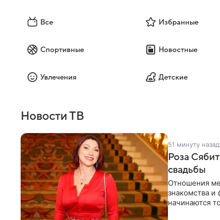
Все
Избранные
Спортивные
Новостные
Увлечения
Детские
Новости ТВ
51 минуту назад
Роза Сябит
свадьбы
Отношения ме
знакомства и 
начинаются то
многого,