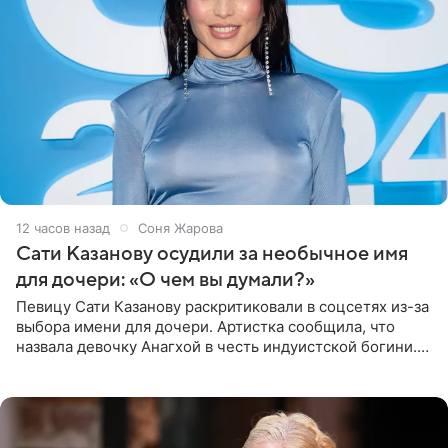
12 часов назад
Соня Жарова
Сати Казанову осудили за необычное имя
для дочери: «О чем вы думали?»
Певицу Сати Казанову раскритиковали в соцсетях из-за
выбора имени для дочери. Артистка сообщила, что
назвала девочку Анагхой в честь индуистской богини.
При этом исполнительница скрывала это имя от
поклонников