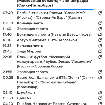
(Московская область) - "Ленинградка"
(Санкт-Петербург)
07:40
Регби. Чемпионат России. "Слава МАР"
(Москва) - "Стрела-Ак Барс" (Казань)
09:30
Команда мечты
11:40
Эволюция спорта
17:40
Век нашего спорта (Наталья Ветошникова)
18:10
Артур Дмитриев. Быть Человеком
19:35
Команда мечты
21:45
Энди Маррей
22:35
Пляжный футбол. Московский
международный кубок. Финал. "Локомотив"
(Россия) - Сборная России
23:55
Эволюция спорта
00:25
Баскетбол. Единая лига ВТБ. "Зенит" (Санкт-
Петербург) - "Локомотив-Кубань"
(Краснодар)
02:10
Шмейхель
03:50
Дело №
04:20
Гандбол. Чемпионат России. Суперлига.