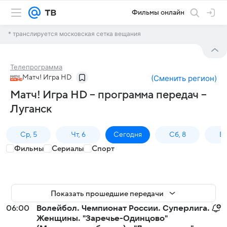
Фильмы онлайн
* транслируется московская сетка вещания
Телепрограмма
Матч! Игра HD
(
Сменить регион
)
Матч! Игра HD – программа передач –
Луганск
Ср, 5
Чт, 6
Сегодня
Сб, 8
Вс
Фильмы
Сериалы
Спорт
Показать прошедшие передачи
06:00
Волейбол. Чемпионат России. Суперлига.
Женщины. "Заречье-Одинцово"