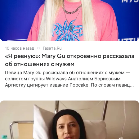
10 часов назад
Газета.Ru
«Я ревную»: Mary Gu откровенно рассказала
об отношениях с мужем
Певица Mary Gu рассказала об отношениях с мужем —
солистом группы Wildways Анатолием Борисовым.
Артистку цитирует издание Popcake. По словам певицы,
залог любви — это принять недостатки другого
человека. Также