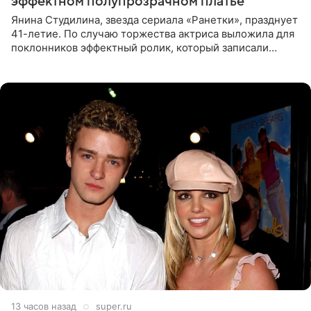
эффектном полупрозрачном платье
Янина Студилина, звезда сериала «Ранетки», празднует
41-летие. По случаю торжества актриса выложила для
поклонников эффектный ролик, который записали
прошлой ночью. В кадре артистка предстала в
вечернем
13 часов назад
super.ru