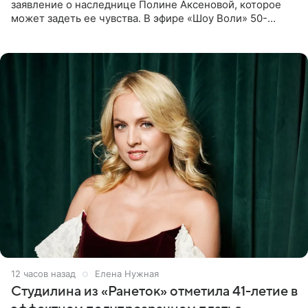
заявление о наследнице Полине Аксеновой, которое
может задеть ее чувства. В эфире «Шоу Воли» 50-
летняя знаменитость откровенно призналась, что не
считает свою дочь
12 часов назад
Елена Нужная
Студилина из «Ранеток» отметила 41-летие в