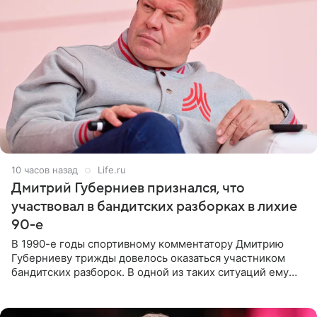
10 часов назад
Life.ru
Дмитрий Губерниев признался, что
участвовал в бандитских разборках в лихие
90-е
В 1990-е годы спортивному комментатору Дмитрию
Губерниеву трижды довелось оказаться участником
бандитских разборок. В одной из таких ситуаций ему
выдали тяжелый предмет и приказали вступить в драку,
однако он