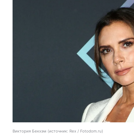
Виктория Бекхэм
источник:
Rex / Fotodom.ru